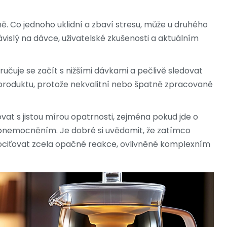
ě. Co jednoho uklidní a zbaví stresu, může u druhého
vislý na dávce, uživatelské zkušenosti a aktuálním
čuje se začít s nižšími dávkami a pečlivě sledovat
u produktu, protože nekvalitní nebo špatně zpracované
vat s jistou mírou opatrnosti, zejména pokud jde o
m onemocněním. Je dobré si uvědomit, že zatímco
u pociťovat zcela opačné reakce, ovlivněné komplexním