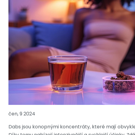
čen, 9 2024
Dabs jsou konopnými koncentráty, které mají obvykle
Díky tomu nabízejí intenzivnější a rychlejší účinky.