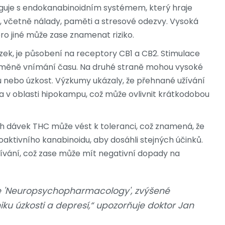
aguje s endokanabinoidním systémem, který hraje
, včetně nálady, paměti a stresové odezvy. Vysoká
ro jiné může zase znamenat riziko.
ek, je působení na receptory CB1 a CB2. Stimulace
o změně vnímání času. Na druhé straně mohou vysoké
 nebo úzkost. Výzkumy ukázaly, že přehnané užívání
 v oblasti hipokampu, což může ovlivnit krátkodobou
h dávek THC může vést k toleranci, což znamená, že
oaktivního kanabinoidu, aby dosáhli stejných účinků.
žívání, což zase může mít negativní dopady na
se 'Neuropsychopharmacology', zvýšené
iku úzkosti a depresí,“ upozorňuje doktor Jan