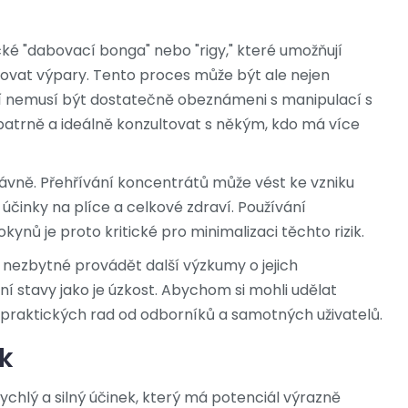
cké "dabovací bonga" nebo "rigy," které umožňují
alovat výpary. Tento proces může být ale nejen
teří nemusí být dostatečně obeznámeni s manipulací s
opatrně a ideálně konzultovat s někým, kdo má více
rávně. Přehřívání koncentrátů může vést ke vzniku
účinky na plíce a celkové zdraví. Používání
ů je proto kritické pro minimalizaci těchto rizik.
e nezbytné provádět další výzkumy o jejich
 stavy jako je úzkost. Abychom si mohli udělat
praktických rad od odborníků a samotných uživatelů.
k
chlý a silný účinek, který má potenciál výrazně