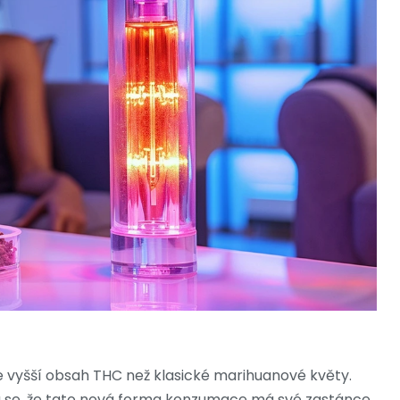
 vyšší obsah THC než klasické marihuanové květy.
 Zdá se, že tato nová forma konzumace má své zastánce