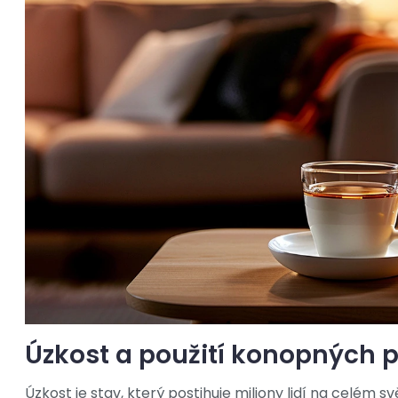
Úzkost a použití konopných 
Úzkost je stav, který postihuje miliony lidí na celém