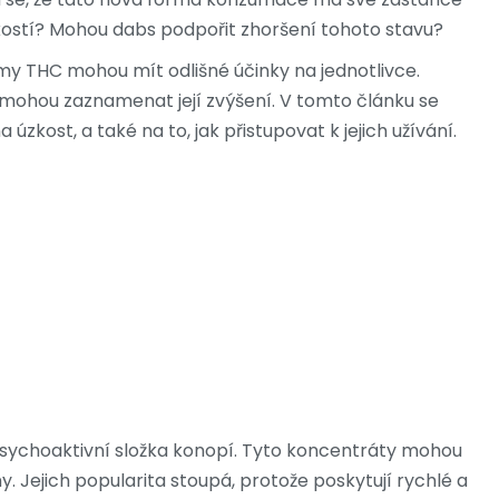
 úzkostí? Mohou dabs podpořit zhoršení tohoto stavu?
my THC mohou mít odlišné účinky na jednotlivce.
ní mohou zaznamenat její zvýšení. V tomto článku se
zkost, a také na to, jak přistupovat k jejich užívání.
 psychoaktivní složka konopí. Tyto koncentráty mohou
. Jejich popularita stoupá, protože poskytují rychlé a