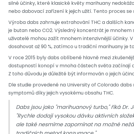
silné účinky, které klasické květy marihuany nedokážo
nebo dabovací zařízení k jejich užití. Tento proces se
Výroba dabs zahrnuje extrahování THC a dalších kana
je butan nebo CO2. Výsledný koncentrát je mnohem si
uživatelé mohou zažít mnohem intenzivnější účinky.
dosahovat až 90 %, zatímco u tradiční marihuany je t
V roce 2015 byly dabs oblíbené hlavně mezi zkušenější
dostupností konopí v mnoha částech světa začínají d
Z toho důvodu je důležité být informován o jejich účin
Dle studie provedené na University of Colorado dabs 
symptomů díky jejich vysokému obsahu THC.
Dabs jsou jako "marihuanový turbo," říká Dr. 
"Rychle dodají vysokou dávku aktivních slože
ale také nesmíme zapomínat na možné nežádou
tradičních metod konzumace."