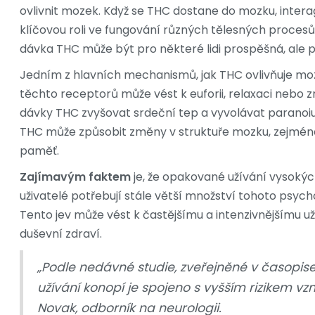
ovlivnit mozek. Když se THC dostane do mozku, inter
klíčovou roli ve fungování různých tělesných procesů
dávka THC může být pro některé lidi prospěšná, ale p
Jedním z hlavních mechanismů, jak THC ovlivňuje moz
těchto receptorů může vést k euforii, relaxaci neb
dávky THC zvyšovat srdeční tep a vyvolávat paranoiu
THC může způsobit změny v struktuře mozku, zejména
paměť.
Zajímavým faktem
je, že opakované užívání vysokýc
uživatelé potřebují stále větší množství tohoto psych
Tento jev může vést k častějšímu a intenzivnějšímu u
duševní zdraví.
„Podle nedávné studie, zveřejněné v časopi
užívání konopí je spojeno s vyšším rizikem vzn
Novak, odborník na neurologii.