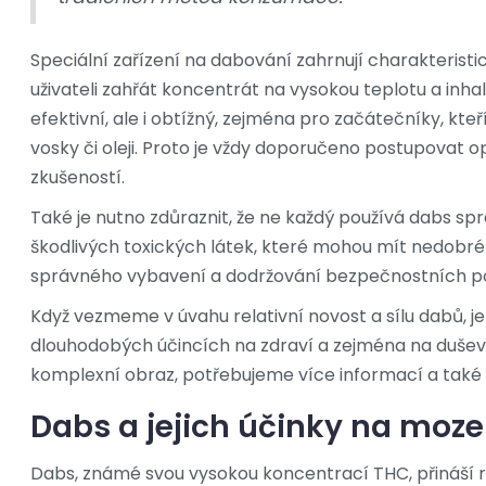
Speciální zařízení na dabování zahrnují charakteristi
uživateli zahřát koncentrát na vysokou teplotu a inh
efektivní, ale i obtížný, zejména pro začátečníky, k
vosky či oleji. Proto je vždy doporučeno postupovat 
zkušeností.
Také je nutno zdůraznit, že ne každý používá dabs sp
škodlivých toxických látek, které mohou mít nedobré 
správného vybavení a dodržování bezpečnostních pokyn
Když vezmeme v úvahu relativní novost a sílu dabů, j
dlouhodobých účincích na zdraví a zejména na duševní
komplexní obraz, potřebujeme více informací a také 
Dabs a jejich účinky na moze
Dabs, známé svou vysokou koncentrací THC, přináší ry