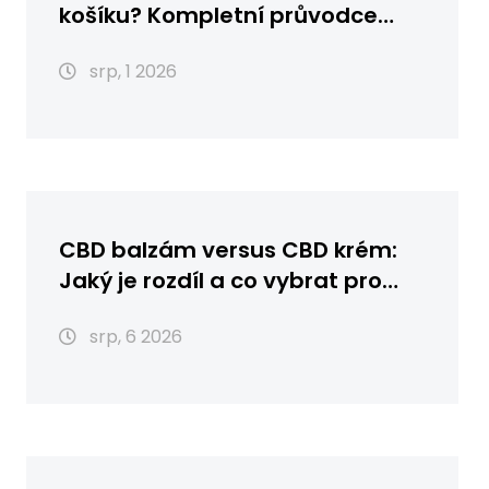
košíku? Kompletní průvodce
nákupem, skladováním a
srp, 1 2026
použitím
CBD balzám versus CBD krém:
Jaký je rozdíl a co vybrat pro
vaši pleť?
srp, 6 2026