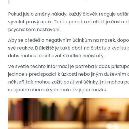
Pokud jde o změny nálady, každý člověk reaguje odlišn
vyvolat pravý opak. Tento paradoxní efekt je často zá
psychickém nastavení.
Aby se předešlo negativním účinkům na mozek, doporu
své reakce.
Důležité
je také dbát na čistotu a kvalit
dabs mohou obsahovat škodlivé nečistoty.
Ve světle těchto informací je potřeba k dabs přistupo
jedince s predispozicí k úzkosti nebo jiným duševní
někteří lidé mohou zažít pozitivní účinky, jiní moho
spojením chemických reakcí v jejich mozku.