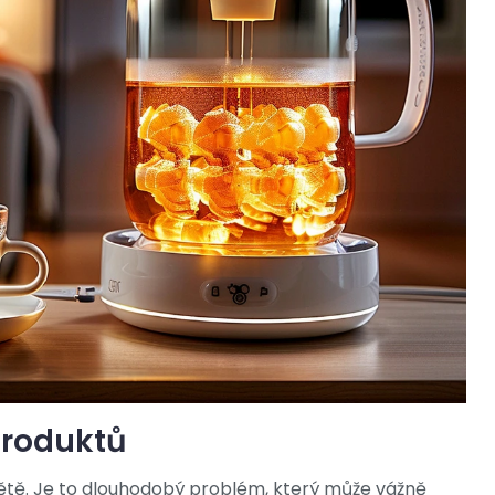
produktů
 světě. Je to dlouhodobý problém, který může vážně