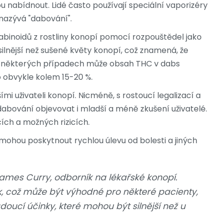
u nabídnout. Lidé často používají speciální vaporizéry
 nazývá "dabování".
binoidů z rostliny konopí pomocí rozpouštědel jako
lnější než sušené květy konopí, což znamená, že
 V některých případech může obsah THC v dabs
o obvykle kolem 15-20 %.
mi uživateli konopí. Nicméně, s rostoucí legalizací a
abování objevovat i mladší a méně zkušení uživatelé.
cích a možných rizicích.
mohou poskytnout rychlou úlevu od bolesti a jiných
James Curry, odborník na lékařské konopí.
k, což může být výhodné pro některé pacienty,
cí účinky, které mohou být silnější než u