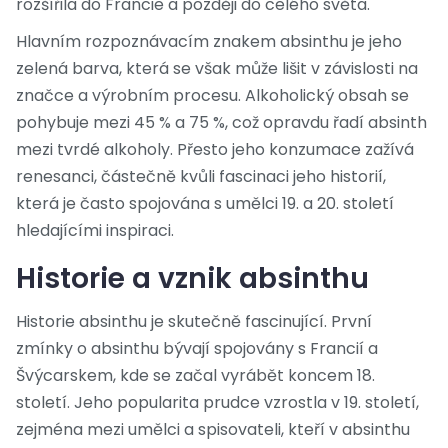
rozšířila do Francie a později do celého světa.
Hlavním rozpoznávacím znakem absinthu je jeho
zelená barva, která se však může lišit v závislosti na
značce a výrobním procesu. Alkoholický obsah se
pohybuje mezi 45 % a 75 %, což opravdu řadí absinth
mezi tvrdé alkoholy. Přesto jeho konzumace zažívá
renesanci, částečně kvůli fascinaci jeho historií,
která je často spojována s umělci 19. a 20. století
hledajícími inspiraci.
Historie a vznik absinthu
Historie absinthu je skutečně fascinující. První
zmínky o absinthu bývají spojovány s Francií a
Švýcarskem, kde se začal vyrábět koncem 18.
století. Jeho popularita prudce vzrostla v 19. století,
zejména mezi umělci a spisovateli, kteří v absinthu