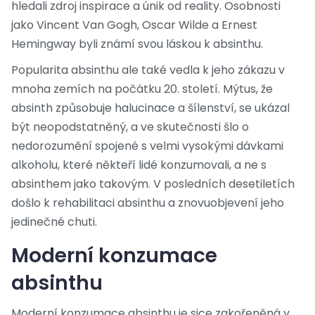
hledali zdroj inspirace a únik od reality. Osobnosti
jako Vincent Van Gogh, Oscar Wilde a Ernest
Hemingway byli známí svou láskou k absinthu.
Popularita absinthu ale také vedla k jeho zákazu v
mnoha zemích na počátku 20. století. Mýtus, že
absinth způsobuje halucinace a šílenství, se ukázal
být neopodstatněný, a ve skutečnosti šlo o
nedorozumění spojené s velmi vysokými dávkami
alkoholu, které někteří lidé konzumovali, a ne s
absinthem jako takovým. V posledních desetiletích
došlo k rehabilitaci absinthu a znovuobjevení jeho
jedinečné chuti.
Moderní konzumace
absinthu
Moderní konzumace absinthu je sice zakořeněná v