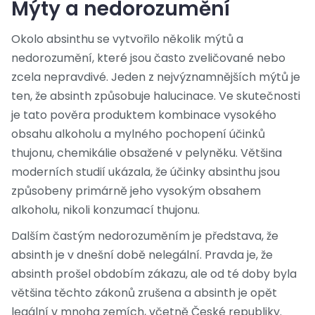
Mýty a nedorozumění
Okolo absinthu se vytvořilo několik mýtů a
nedorozumění, které jsou často zveličované nebo
zcela nepravdivé. Jeden z nejvýznamnějších mýtů je
ten, že absinth způsobuje halucinace. Ve skutečnosti
je tato pověra produktem kombinace vysokého
obsahu alkoholu a mylného pochopení účinků
thujonu, chemikálie obsažené v pelyněku. Většina
moderních studií ukázala, že účinky absinthu jsou
způsobeny primárně jeho vysokým obsahem
alkoholu, nikoli konzumací thujonu.
Dalším častým nedorozuměním je představa, že
absinth je v dnešní době nelegální. Pravda je, že
absinth prošel obdobím zákazu, ale od té doby byla
většina těchto zákonů zrušena a absinth je opět
legální v mnoha zemích, včetně České republiky.