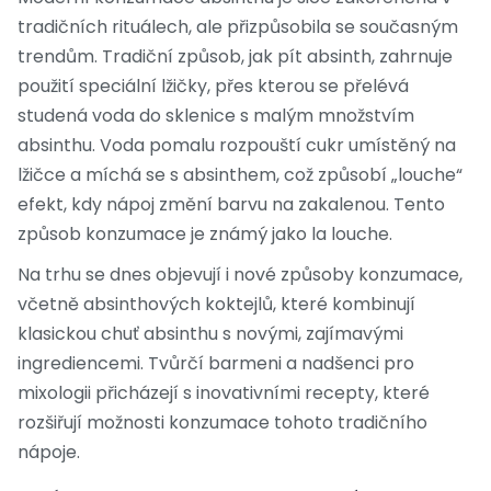
tradičních rituálech, ale přizpůsobila se současným
trendům. Tradiční způsob, jak pít absinth, zahrnuje
použití speciální lžičky, přes kterou se přelévá
studená voda do sklenice s malým množstvím
absinthu. Voda pomalu rozpouští cukr umístěný na
lžičce a míchá se s absinthem, což způsobí „louche“
efekt, kdy nápoj změní barvu na zakalenou. Tento
způsob konzumace je známý jako la louche.
Na trhu se dnes objevují i nové způsoby konzumace,
včetně absinthových koktejlů, které kombinují
klasickou chuť absinthu s novými, zajímavými
ingrediencemi. Tvůrčí barmeni a nadšenci pro
mixologii přicházejí s inovativními recepty, které
rozšiřují možnosti konzumace tohoto tradičního
nápoje.