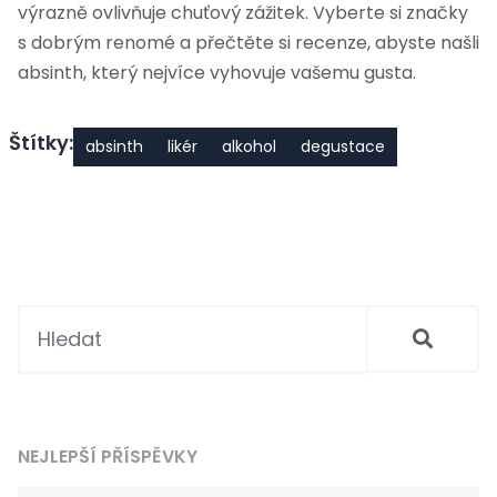
výrazně ovlivňuje chuťový zážitek. Vyberte si značky
s dobrým renomé a přečtěte si recenze, abyste našli
absinth, který nejvíce vyhovuje vašemu gusta.
Štítky:
absinth
likér
alkohol
degustace
NEJLEPŠÍ PŘÍSPĚVKY