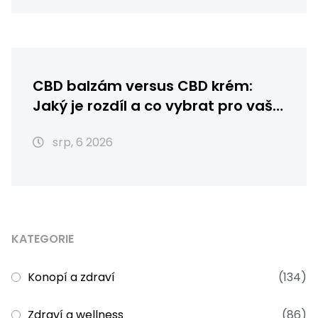
CBD balzám versus CBD krém:
Jaký je rozdíl a co vybrat pro vaši
pleť?
srp, 6 2026
KATEGORIE
Konopí a zdraví
(134)
Zdraví a wellness
(86)