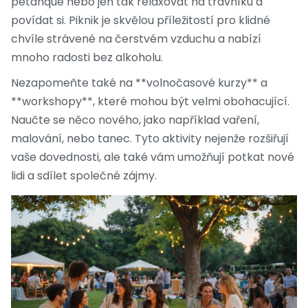
pétanque nebo jen tak relaxovat na trávníku a
povídat si. Piknik je skvělou příležitostí pro klidné
chvíle strávené na čerstvém vzduchu a nabízí
mnoho radosti bez alkoholu.
Nezapomeňte také na **volnočasové kurzy** a
**workshopy**, které mohou být velmi obohacující.
Naučte se něco nového, jako například vaření,
malování, nebo tanec. Tyto aktivity nejenže rozšiřují
vaše dovednosti, ale také vám umožňují potkat nové
lidi a sdílet společné zájmy.