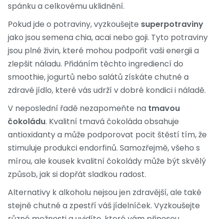
spánku a celkovému uklidnění.
Pokud jde o potraviny, vyzkoušejte
superpotraviny
jako jsou semena chia, acai nebo goji. Tyto potraviny
jsou plné živin, které mohou podpořit vaši energii a
zlepšit náladu. Přidáním těchto ingrediencí do
smoothie, jogurtů nebo salátů získáte chutné a
zdravé jídlo, které vás udrží v dobré kondici i náladě.
V neposlední řadě nezapomeňte na
tmavou
čokoládu
. Kvalitní tmavá čokoláda obsahuje
antioxidanty a může podporovat pocit štěstí tím, že
stimuluje produkci endorfinů. Samozřejmě, všeho s
mírou, ale kousek kvalitní čokolády může být skvělý
způsob, jak si dopřát sladkou radost.
Alternativy k alkoholu nejsou jen zdravější, ale také
stejně chutné a zpestří váš jídelníček. Vyzkoušejte
různé možnosti a uvidíte, které vám přinesou