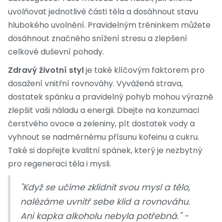
uvolňovat jednotlivé části těla a dosáhnout stavu
hlubokého uvolnění. Pravidelným tréninkem můžete
dosáhnout značného snížení stresu a zlepšení
celkové duševní pohody.
Zdravý životní styl
je také klíčovým faktorem pro
dosažení vnitřní rovnováhy. Vyvážená strava,
dostatek spánku a pravidelný pohyb mohou výrazně
zlepšit vaši náladu a energii. Dbejte na konzumaci
čerstvého ovoce a zeleniny, pít dostatek vody a
vyhnout se nadměrnému přísunu kofeinu a cukru.
Také si dopřejte kvalitní spánek, který je nezbytný
pro regeneraci těla i mysli.
"Když se učíme zklidnit svou mysl a tělo,
nalézáme uvnitř sebe klid a rovnováhu.
Ani kapka alkoholu nebyla potřebná." -