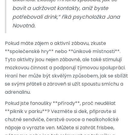
bavit a udržovat kontakty, aniž byste
potřebovali drink,“ říká psycholožka Jana
Novotná.
Pokud máte zájem o aktivní zábavu, zkuste
**společenské hry** nebo **únikové místnosti**.
Tyto aktivity jsou nejen zábavné, ale také stimulují
mozkovou činnost a podporují týmovou spolupráci.
Hraní her může být skvělým způsobem, jak se sblížit
se svými přáteli a zároveň si užít spoustu smíchu a
adrenalinu.
Pokud jste fanoušky **přírody**, proč neudělat
**piknik v parku**? Vezměte si dek, připravte si
chutné sendviče, čerstvé ovoce a nealkoholické
nápoje a vyrazte ven. Můžete si zahrát frisbee,