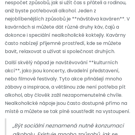
nespočet způsobů, jak si užít čas s přáteli a rodinou,
aniž byste potřebovali alkohol. Jeden z
nejoblíbenějších způsobů je **návštěva kaváren**. V
kavárnách si můžete dát různé druhy káv, čajů a
dokonce i speciální nealkoholické koktejly. Kavárny
často nabízejí příjemné prostředí, kde se můžete
bavit, relaxovat a užívat si společnost druhých.
Další skvělý nápad je navštěvování **kulturních
akcí**, jako jsou koncerty, divadelní představení,
nebo filmové festivaly. Tyto akce přinášejí mnoho
zábavy a inspirace, a většinou zde není potřeba pít
alkohol, aby člověk zažil nezapomenutelné chvíle.
Nealkoholické nápoje jsou často dostupné přímo na
místě a můžete se tak plně soustředit na vystoupení.
„Být sociální neznamená nutně konzumaci
alkoholu. Existuje mnoho způsobů, jak se