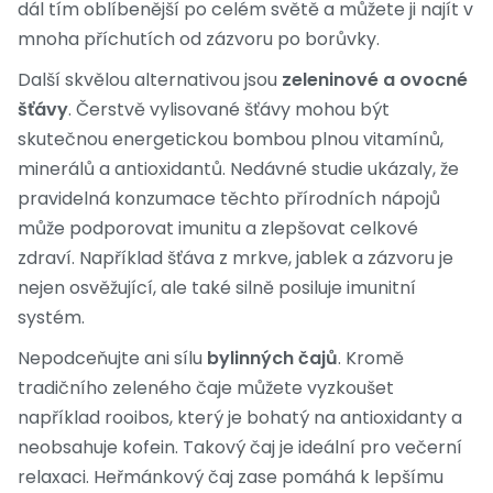
dál tím oblíbenější po celém světě a můžete ji najít v
mnoha příchutích od zázvoru po borůvky.
Další skvělou alternativou jsou
zeleninové a ovocné
šťávy
. Čerstvě vylisované šťávy mohou být
skutečnou energetickou bombou plnou vitamínů,
minerálů a antioxidantů. Nedávné studie ukázaly, že
pravidelná konzumace těchto přírodních nápojů
může podporovat imunitu a zlepšovat celkové
zdraví. Například šťáva z mrkve, jablek a zázvoru je
nejen osvěžující, ale také silně posiluje imunitní
systém.
Nepodceňujte ani sílu
bylinných čajů
. Kromě
tradičního zeleného čaje můžete vyzkoušet
například rooibos, který je bohatý na antioxidanty a
neobsahuje kofein. Takový čaj je ideální pro večerní
relaxaci. Heřmánkový čaj zase pomáhá k lepšímu