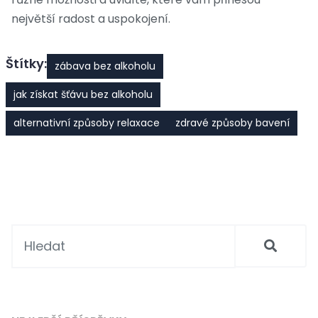
největší radost a uspokojení.
Štítky:
zábava bez alkoholu
jak získat šťávu bez alkoholu
alternativní způsoby relaxace
zdravé způsoby bavení