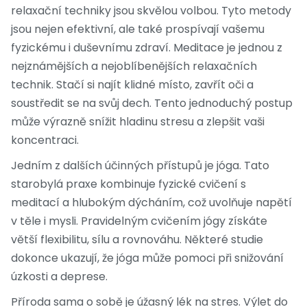
relaxační techniky jsou skvělou volbou. Tyto metody
jsou nejen efektivní, ale také prospívají vašemu
fyzickému i duševnímu zdraví. Meditace je jednou z
nejznámějších a nejoblíbenějších relaxačních
technik. Stačí si najít klidné místo, zavřít oči a
soustředit se na svůj dech. Tento jednoduchý postup
může výrazně snížit hladinu stresu a zlepšit vaši
koncentraci.
Jedním z dalších účinných přístupů je jóga. Tato
starobylá praxe kombinuje fyzické cvičení s
meditací a hlubokým dýcháním, což uvolňuje napětí
v těle i mysli. Pravidelným cvičením jógy získáte
větší flexibilitu, sílu a rovnováhu. Některé studie
dokonce ukazují, že jóga může pomoci při snižování
úzkosti a deprese.
Příroda sama o sobě je úžasný lék na stres. Výlet do