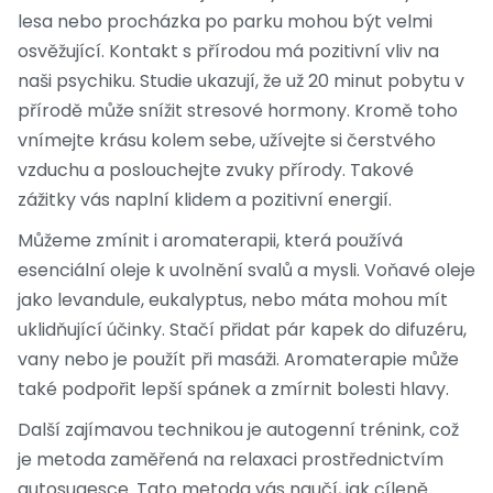
lesa nebo procházka po parku mohou být velmi
osvěžující. Kontakt s přírodou má pozitivní vliv na
naši psychiku. Studie ukazují, že už 20 minut pobytu v
přírodě může snížit stresové hormony. Kromě toho
vnímejte krásu kolem sebe, užívejte si čerstvého
vzduchu a poslouchejte zvuky přírody. Takové
zážitky vás naplní klidem a pozitivní energií.
Můžeme zmínit i aromaterapii, která používá
esenciální oleje k uvolnění svalů a mysli. Voňavé oleje
jako levandule, eukalyptus, nebo máta mohou mít
uklidňující účinky. Stačí přidat pár kapek do difuzéru,
vany nebo je použít při masáži. Aromaterapie může
také podpořit lepší spánek a zmírnit bolesti hlavy.
Další zajímavou technikou je autogenní trénink, což
je metoda zaměřená na relaxaci prostřednictvím
autosugesce. Tato metoda vás naučí, jak cíleně