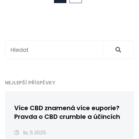
NEJLEPŠÍ PŘÍSPĚVKY
Více CBD znamená více euporie?
Pravda o CBD crumble a účincích
lis, 5 2025