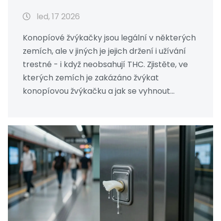
led, 17 2026
Konopíové žvýkačky jsou legální v některých
zemích, ale v jiných je jejich držení i užívání
trestné - i když neobsahují THC. Zjistěte, ve
kterých zemích je zakázáno žvýkat
konopíovou žvýkačku a jak se vyhnout
právním rizikům při cestování.