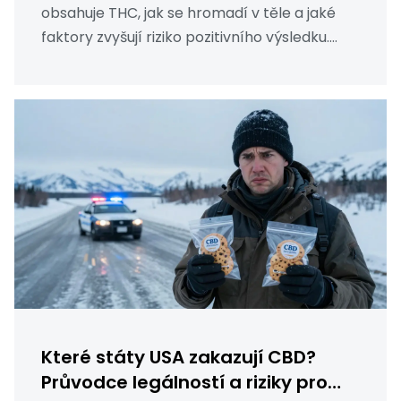
obsahuje THC, jak se hromadí v těle a jaké
faktory zvyšují riziko pozitivního výsledku.
Naučíte se, jak minimalizovat riziko
přechodem na izolát nebo broad spectrum.
Které státy USA zakazují CBD?
Průvodce legálností a riziky pro