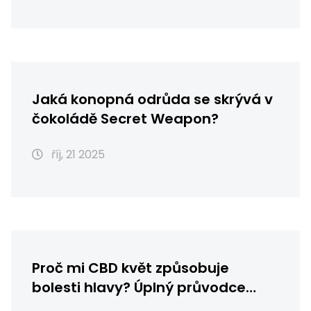
Jaká konopná odrůda se skrývá v
čokoládě Secret Weapon?
říj, 21 2025
Proč mi CBD květ způsobuje
bolesti hlavy? Úplný průvodce
příčinami a řešeními