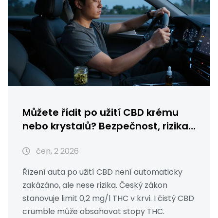
Můžete řídit po užití CBD krému
nebo krystalů? Bezpečnost, rizika
a české zákony
čen, 2 2026
Řízení auta po užití CBD není automaticky
zakázáno, ale nese rizika. Český zákon
stanovuje limit 0,2 mg/l THC v krvi. I čistý CBD
crumble může obsahovat stopy THC.