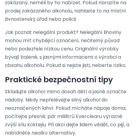
zakázaný, neměli by ho nabízet. Pokud narazíte na
prodej zakázaného alkoholu, nahlaste to na místní
živnostenský úřad nebo policii.
Jak poznat nelegální produkt? Nelegální lihoviny
mohou mít chybějící označení, nečitelný původ
nebo podezřele nízkou cenu. Originální výrobky
bývají balené, s jasnými informacemi o výrobci a
obsahu alkoholu. Pokud si nejste jisti, neberte riziko.
Praktické bezpečnostní tipy
Skladujte alkohol mimo dosah dětí a jasně označte
nádoby. Nikdy nepřelévejte silný alkohol do
neoznačených lahví. Pokud mícháte nápoje doma,
počítejte přesně; pár mililitrů Everclearu výrazně
zvýší sílu koktejlu. Při akci dejte lidem vědět, co pijí, a
nabídněte nealko alternativy.