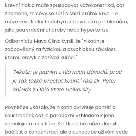
krevní tlak a může způsobovat vazokonstrikci, což
znamená, že cévy se zúží a sníží průtok krve. To
může vést k dlouhodobým zdravotním problémům,
jako jsou srdeční choroby nebo hypertenze.
Odborníci z Mayo Clinic tvrdí, že "nikotin je
zodpovědný za fyzickou a psychickou závislost,
kterou obvykle zažívají kuřáci."
"Nikotin je jedním z hlavních důvodů, proč
je tak těžké přestat kouřit," říká Dr. Peter
Shields z Ohio State University.
Rovněž se ukázalo, že nikotin ovlivňuje paměť a
soustředění, což je paradoxní vzhledem k jeho
stimulujícím účinkům. Krátkodobě může zlepšit
bdělost a koncentraci, ale dlouhodobé užívání vede