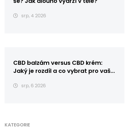
se? Jak dlouho vydrží v těle?
srp, 4 2026
CBD balzám versus CBD krém:
Jaký je rozdíl a co vybrat pro vaši
pleť?
srp, 6 2026
KATEGORIE