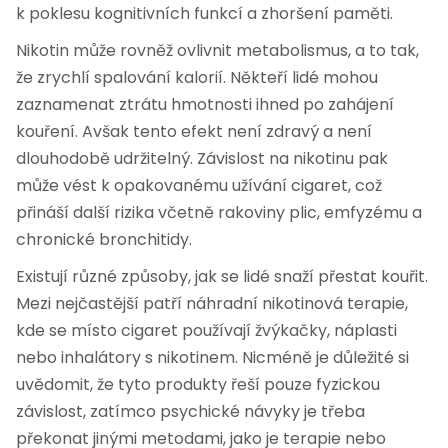
k poklesu kognitivních funkcí a zhoršení paměti.
Nikotin může rovněž ovlivnit metabolismus, a to tak,
že zrychlí spalování kalorií. Někteří lidé mohou
zaznamenat ztrátu hmotnosti ihned po zahájení
kouření. Avšak tento efekt není zdravý a není
dlouhodobě udržitelný. Závislost na nikotinu pak
může vést k opakovanému užívání cigaret, což
přináší další rizika včetně rakoviny plic, emfyzému a
chronické bronchitidy.
Existují různé způsoby, jak se lidé snaží přestat kouřit.
Mezi nejčastější patří náhradní nikotinová terapie,
kde se místo cigaret používají žvýkačky, náplasti
nebo inhalátory s nikotinem. Nicméně je důležité si
uvědomit, že tyto produkty řeší pouze fyzickou
závislost, zatímco psychické návyky je třeba
překonat jinými metodami, jako je terapie nebo