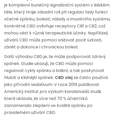
je komplexní buněčný signalizační systém v lidském
těle, který hraje zásadní roli při regulaci řady funkcí
včetně spánku, bolesti, nálady a imunitního systému.
Konkrétně CBD ovlivňuje receptory CB1 a CB2, což
mohou vést k různé terapeutické účinky. Například,
užívání CBD může pomoci snižovat pocit úzkosti,
zánět a dokonce i chronickou bolest.
Další výhodou CBD je, že může podporovat zdravý
spánek. Studie ukazují, že CBD může pomoci
regulovat cykly spánku a bdění, a tak poskytovat
hlubší a klidnější spánek.
CBD olej
se často používá
jako přírodní sedativum. V roce 2019 publikoval
Americký institut pro výzkum kanabinoidů studii,
která ukázala, že více než 70 % účastníků
zaznamenalo zlepšení ve kvalitě spánku po
pravidelném užívání CBD.