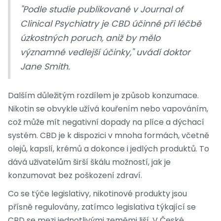
"Podle studie publikované v Journal of
Clinical Psychiatry je CBD účinné při léčbě
úzkostných poruch, aniž by mělo
významné vedlejší účinky," uvádí doktor
Jane Smith.
Dalším důležitým rozdílem je způsob konzumace.
Nikotin se obvykle užívá kouřením nebo vapováním,
což může mít negativní dopady na plíce a dýchací
systém. CBD je k dispozici v mnoha formách, včetně
olejů, kapslí, krémů a dokonce i jedlých produktů. To
dává uživatelům širší škálu možností, jak je
konzumovat bez poškození zdraví.
Co se týče legislativy, nikotinové produkty jsou
přísně regulovány, zatímco legislativa týkající se
CBD se mezi jednotlivými zeměmi liší. V České