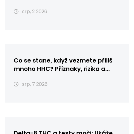
srp, 2 2026
Co se stane, když vezmete příliš
mnoho HHC? Příznaky, rizika a
první pomoc
srp, 7 2026
Delta-8 THC a testy moči: Ukáže