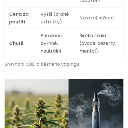
tabákem
Cena za
Vyšší (drahé
Nízká až střední
použití
extrakty)
Přirozené,
Široká škála
Chutě
bylinné,
(ovoce, dezerty,
neutrální
mentol)
Srovnání CBD a běžného vapingu