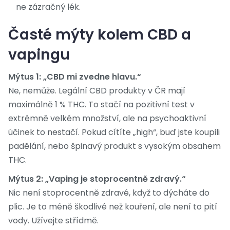
ne zázračný lék.
Časté mýty kolem CBD a
vapingu
Mýtus 1: „CBD mi zvedne hlavu.“
Ne, nemůže. Legální CBD produkty v ČR mají
maximálně 1 % THC. To stačí na pozitivní test v
extrémně velkém množství, ale na psychoaktivní
účinek to nestačí. Pokud cítíte „high“, buď jste koupili
padělání, nebo špinavý produkt s vysokým obsahem
THC.
Mýtus 2: „Vaping je stoprocentně zdravý.“
Nic není stoprocentně zdravé, když to dýcháte do
plic. Je to méně škodlivé než kouření, ale není to pití
vody. Užívejte střídmě.