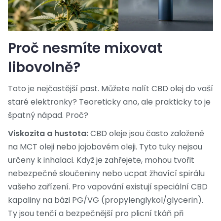
Proč nesmíte mixovat
libovolně?
Toto je nejčastější past. Můžete nalít CBD olej do vaší
staré elektronky? Teoreticky ano, ale prakticky to je
špatný nápad. Proč?
Viskozita a hustota:
CBD oleje jsou často založené
na MCT oleji nebo jojobovém oleji. Tyto tuky nejsou
určeny k inhalaci. Když je zahřejete, mohou tvořit
nebezpečné sloučeniny nebo ucpat žhavící spirálu
vašeho zařízení. Pro vapování existují speciální CBD
kapaliny na bázi PG/VG (propylenglykol/glycerin).
Ty jsou tenčí a bezpečnější pro plicní tkáň při