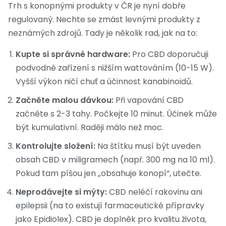
Trh s konopnými produkty v ČR je nyní dobře
regulovaný. Nechte se zmást levnými produkty z
neznámých zdrojů. Tady je několik rad, jak na to:
Kupte si správné hardware:
Pro CBD doporučuji
podvodné zařízení s nižším wattováním (10-15 W).
Vyšší výkon ničí chuť a účinnost kanabinoidů.
Začněte malou dávkou:
Při vapování CBD
začněte s 2-3 tahy. Počkejte 10 minut. Účinek může
být kumulativní. Raději málo než moc.
Kontrolujte složení:
Na štítku musí být uveden
obsah CBD v miligramech (např. 300 mg na 10 ml).
Pokud tam píšou jen „obsahuje konopí“, utečte.
Neprodávejte si mýty:
CBD neléčí rakovinu ani
epilepsii (na to existují farmaceutické přípravky
jako Epidiolex). CBD je doplněk pro kvalitu života,