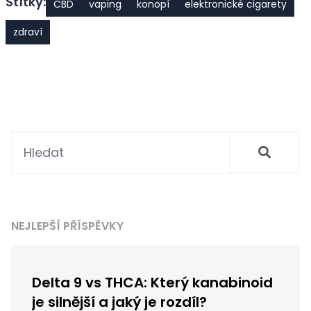
Štítky:
CBD
vaping
konopí
elektronické cigarety
zdraví
NEJLEPŠÍ PŘÍSPĚVKY
Delta 9 vs THCA: Který kanabinoid
je silnější a jaký je rozdíl?