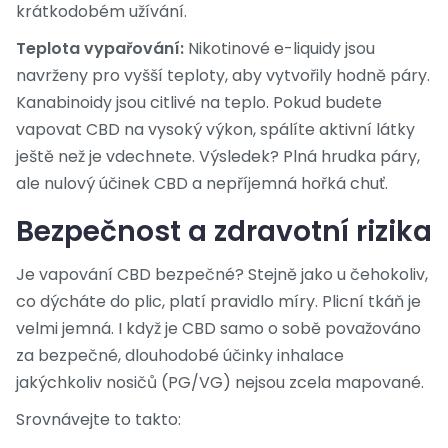
krátkodobém užívání.
Teplota vypařování:
Nikotinové e-liquidy jsou
navrženy pro vyšší teploty, aby vytvořily hodně páry.
Kanabinoidy jsou citlivé na teplo. Pokud budete
vapovat CBD na vysoký výkon, spálíte aktivní látky
ještě než je vdechnete. Výsledek? Plná hrudka páry,
ale nulový účinek CBD a nepříjemná hořká chuť.
Bezpečnost a zdravotní rizika
Je vapování CBD bezpečné? Stejně jako u čehokoliv,
co dýcháte do plic, platí pravidlo míry. Plicní tkáň je
velmi jemná. I když je CBD samo o sobě považováno
za bezpečné, dlouhodobé účinky inhalace
jakýchkoliv nosičů (PG/VG) nejsou zcela mapované.
Srovnávejte to takto: