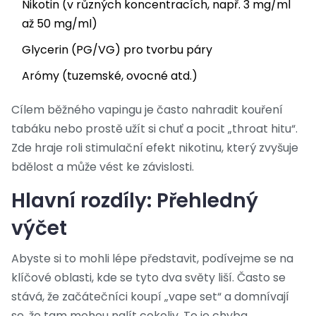
Nikotin (v různých koncentracích, např. 3 mg/ml
až 50 mg/ml)
Glycerin (PG/VG) pro tvorbu páry
Arómy (tuzemské, ovocné atd.)
Cílem běžného vapingu je často nahradit kouření
tabáku nebo prostě užít si chuť a pocit „throat hitu“.
Zde hraje roli stimulační efekt nikotinu, který zvyšuje
bdělost a může vést ke závislosti.
Hlavní rozdíly: Přehledný
výčet
Abyste si to mohli lépe představit, podívejme se na
klíčové oblasti, kde se tyto dva světy liší. Často se
stává, že začátečníci koupí „vape set“ a domnívají
se, že tam mohou nalít cokoliv. To je chyba.