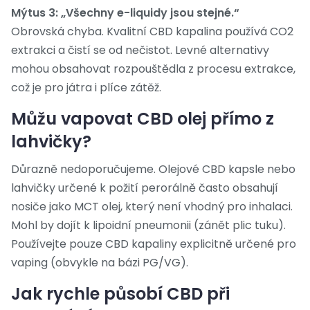
Mýtus 3: „Všechny e-liquidy jsou stejné.“
Obrovská chyba. Kvalitní CBD kapalina používá CO2
extrakci a čistí se od nečistot. Levné alternativy
mohou obsahovat rozpouštědla z procesu extrakce,
což je pro játra i plíce zátěž.
Můžu vapovat CBD olej přímo z
lahvičky?
Důrazně nedoporučujeme. Olejové CBD kapsle nebo
lahvičky určené k požití perorálně často obsahují
nosiče jako MCT olej, který není vhodný pro inhalaci.
Mohl by dojít k lipoidní pneumonii (zánět plic tuku).
Používejte pouze CBD kapaliny explicitně určené pro
vaping (obvykle na bázi PG/VG).
Jak rychle působí CBD při