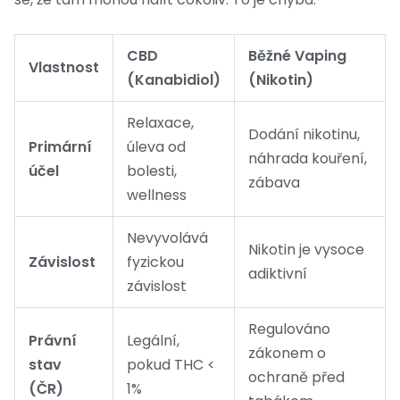
CBD
Běžné Vaping
Vlastnost
(Kanabidiol)
(Nikotin)
Relaxace,
Dodání nikotinu,
Primární
úleva od
náhrada kouření,
účel
bolesti,
zábava
wellness
Nevyvolává
Nikotin je vysoce
Závislost
fyzickou
adiktivní
závislost
Regulováno
Právní
Legální,
zákonem o
stav
pokud THC <
ochraně před
(ČR)
1%