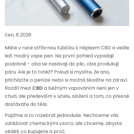
čen, 6 2026
Máte v ruce stříbrnou tubičku s nápisem CBD a vedle
leží modrý vape pen. Na první pohled vypadají
podobně - oba se nasávají do plic, oba produkují
páru. Ale je to totéž? Pokud si myslíte, že ano,
přicházíte o peníze nebo si možná škodíte na zdraví.
Rozdíl mezi
CBD
a běžným vapováním není jen v
chuti, ale především v účelu, složení a tom, co přesně
dostáváte do těla.
Pojďme si to rozebrat jednoduše. Nechceme vás
zatěžovat chemickými vzorci, ale chceme, abyste
věděli, co kupujete a proč.