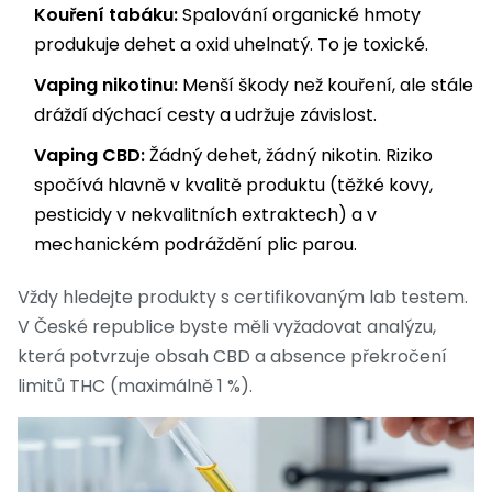
Kouření tabáku:
Spalování organické hmoty
produkuje dehet a oxid uhelnatý. To je toxické.
Vaping nikotinu:
Menší škody než kouření, ale stále
dráždí dýchací cesty a udržuje závislost.
Vaping CBD:
Žádný dehet, žádný nikotin. Riziko
spočívá hlavně v kvalitě produktu (těžké kovy,
pesticidy v nekvalitních extraktech) a v
mechanickém podráždění plic parou.
Vždy hledejte produkty s certifikovaným lab testem.
V České republice byste měli vyžadovat analýzu,
která potvrzuje obsah CBD a absence překročení
limitů THC (maximálně 1 %).