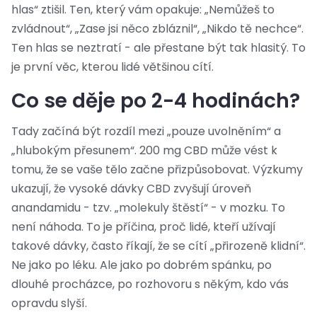
hlas“ ztišil. Ten, který vám opakuje: „Nemůžeš to
zvládnout“, „Zase jsi něco zbláznil“, „Nikdo tě nechce“.
Ten hlas se neztratí - ale přestane být tak hlasitý. To
je první věc, kterou lidé většinou cítí.
Co se děje po 2-4 hodinách?
Tady začíná být rozdíl mezi „pouze uvolněním“ a
„hlubokým přesunem“. 200 mg CBD může vést k
tomu, že se vaše tělo začne přizpůsobovat. Výzkumy
ukazují, že vysoké dávky CBD zvyšují úroveň
anandamidu - tzv. „molekuly štěstí“ - v mozku. To
není náhoda. To je příčina, proč lidé, kteří užívají
takové dávky, často říkají, že se cítí „přirozeně klidní“.
Ne jako po léku. Ale jako po dobrém spánku, po
dlouhé procházce, po rozhovoru s někým, kdo vás
opravdu slyší.