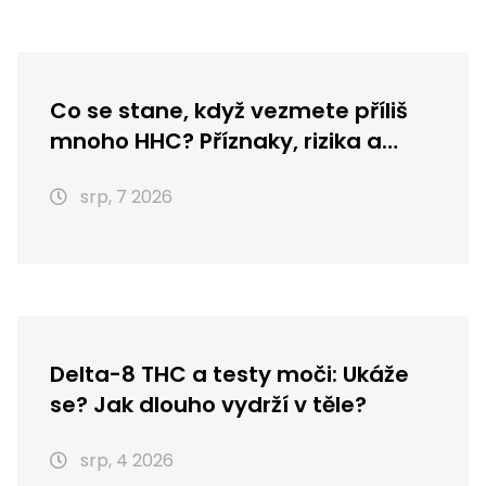
Co se stane, když vezmete příliš
mnoho HHC? Příznaky, rizika a
první pomoc
srp, 7 2026
Delta-8 THC a testy moči: Ukáže
se? Jak dlouho vydrží v těle?
srp, 4 2026