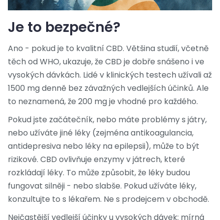
Je to bezpečné?
Ano - pokud je to kvalitní CBD. Většina studií, včetně
těch od WHO, ukazuje, že CBD je dobře snášeno i ve
vysokých dávkách. Lidé v klinických testech užívali až
1500 mg denně bez závažných vedlejších účinků. Ale
to neznamená, že 200 mg je vhodné pro každého.
Pokud jste začátečník, nebo máte problémy s játry,
nebo užíváte jiné léky (zejména antikoagulancia,
antidepresiva nebo léky na epilepsii), může to být
rizikové. CBD ovlivňuje enzymy v játrech, které
rozkládají léky. To může způsobit, že léky budou
fungovat silněji - nebo slabše. Pokud užíváte léky,
konzultujte to s lékařem. Ne s prodejcem v obchodě.
Nejčastější vedlejší účinky u vysokých dávek: mírná