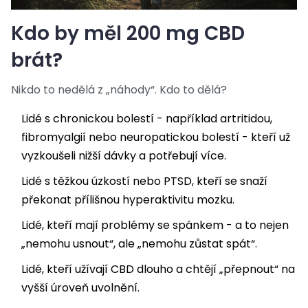
Kdo by měl 200 mg CBD
brát?
Nikdo to nedělá z „náhody“. Kdo to dělá?
Lidé s chronickou bolestí - například artritidou,
fibromyalgií nebo neuropatickou bolestí - kteří už
vyzkoušeli nižší dávky a potřebují více.
Lidé s těžkou úzkostí nebo PTSD, kteří se snaží
překonat přílišnou hyperaktivitu mozku.
Lidé, kteří mají problémy se spánkem - a to nejen
„nemohu usnout“, ale „nemohu zůstat spát“.
Lidé, kteří užívají CBD dlouho a chtějí „přepnout“ na
vyšší úroveň uvolnění.