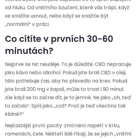
od hluku. Od vnitřního bzučení, které vás trápí, když
se snažíte usnout, nebo když se snažíte být
„normální“ v práci.
Co cítíte v prvních 30-60
minutách?
Nejprve se nic neuděje. To je důležité. CBD nepracuje
jako káva nebo alkohol. Pokud jste brali CBD v oleji,
tělo potřebuje čas, aby ho převedlo na krev. Pokud
jste brali 200 mg v kapsli, může to trvat i 90 minut.
Ale když se to začne dít, je to jemné. Ne jako „oh, teď
to začalo“. Spíš jako „což? Proč je teď všechno tak
klidné?“
Nejčastější první pocity: zmírnění napětí v krku,
ramenách, čele. Někteří lidé říkají, že se jejich „vnitřní