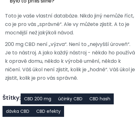
Bylo to příliš silné?
Toto je vaše vlastní databáze. Nikdo jiný nemůže říct,
co je pro vás „správné“. Ale vy můžete zjistit. A to je
mocnější než jakýkoli návod.
200 mg CBD není „výzva“. Není to „nejvyšší úroveň“.
Je to nástroj. A jako každý nástroj - někdo ho používá
k opravě domu, někdo k výrobě umění, někdo k
ničení. Váš úkol není zjistit, kolik je „hodně“. Váš úkol je
zjistit, kolik je pro vás správně.
Štítky:
CBD 200 mg
účinky CBD
CBD hash
dávka CBD
CBD efekty