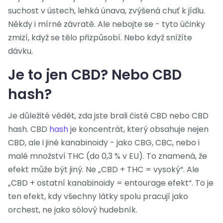
suchost v ústech, lehká únava, zvýšená chuť k jídlu.
Někdy i mírné závratě. Ale nebojte se - tyto účinky
zmizí, když se tělo přizpůsobí. Nebo když snížíte
dávku.
Je to jen CBD? Nebo CBD
hash?
Je důležité vědět, zda jste brali čisté CBD nebo CBD
hash. CBD
hash
je koncentrát, který obsahuje nejen
CBD, ale i jiné kanabinoidy - jako CBG, CBC, nebo i
malé množství THC (do 0,3 % v EU). To znamená, že
efekt může být jiný. Ne „CBD + THC = vysoký“. Ale
„CBD + ostatní kanabinoidy = entourage efekt“. To je
ten efekt, kdy všechny látky spolu pracují jako
orchest, ne jako sólový hudebník.