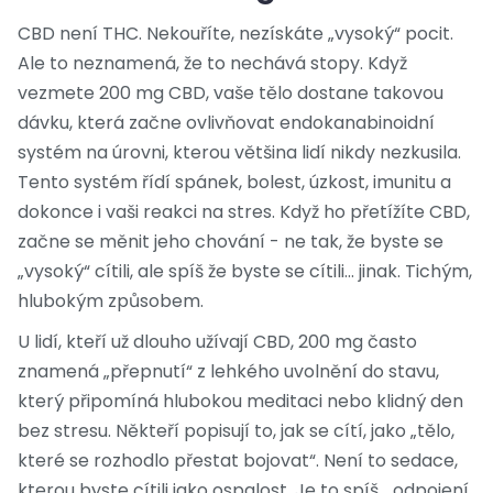
CBD není THC. Nekouříte, nezískáte „vysoký“ pocit.
Ale to neznamená, že to nechává stopy. Když
vezmete 200 mg CBD, vaše tělo dostane takovou
dávku, která začne ovlivňovat endokanabinoidní
systém na úrovni, kterou většina lidí nikdy nezkusila.
Tento systém řídí spánek, bolest, úzkost, imunitu a
dokonce i vaši reakci na stres. Když ho přetížíte CBD,
začne se měnit jeho chování - ne tak, že byste se
„vysoký“ cítili, ale spíš že byste se cítili… jinak. Tichým,
hlubokým způsobem.
U lidí, kteří už dlouho užívají CBD, 200 mg často
znamená „přepnutí“ z lehkého uvolnění do stavu,
který připomíná hlubokou meditaci nebo klidný den
bez stresu. Někteří popisují to, jak se cítí, jako „tělo,
které se rozhodlo přestat bojovat“. Není to sedace,
kterou byste cítili jako ospalost. Je to spíš… odpojení