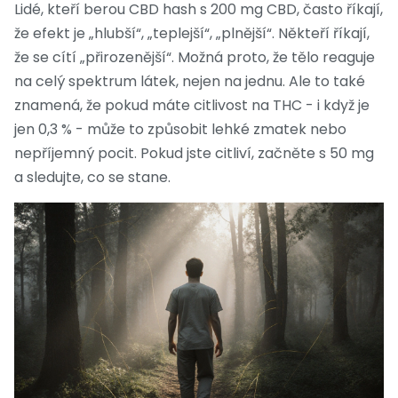
Lidé, kteří berou CBD hash s 200 mg CBD, často říkají,
že efekt je „hlubší“, „teplejší“, „plnější“. Někteří říkají,
že se cítí „přirozenější“. Možná proto, že tělo reaguje
na celý spektrum látek, nejen na jednu. Ale to také
znamená, že pokud máte citlivost na THC - i když je
jen 0,3 % - může to způsobit lehké zmatek nebo
nepříjemný pocit. Pokud jste citliví, začněte s 50 mg
a sledujte, co se stane.