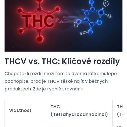
THCV vs. THC: Klíčové rozdíly
Chápete-li rozdíl mezi těmito dvěma látkami, lépe
pochopíte, proč je THCV těžké najít v běžných
produktech. Zde je rychlé srovnání:
THC
THC
Vlastnost
(Tetrahydrocannabinol)
(Te