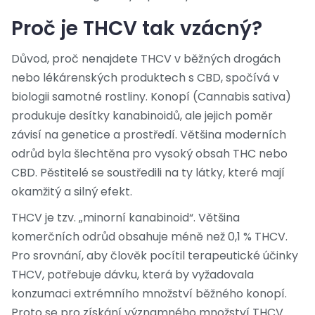
Proč je THCV tak vzácný?
Důvod, proč nenajdete THCV v běžných drogách
nebo lékárenských produktech s CBD, spočívá v
biologii samotné rostliny. Konopí (Cannabis sativa)
produkuje desítky kanabinoidů, ale jejich poměr
závisí na genetice a prostředí. Většina moderních
odrůd byla šlechtěna pro vysoký obsah THC nebo
CBD. Pěstitelé se soustředili na ty látky, které mají
okamžitý a silný efekt.
THCV je tzv. „minorní kanabinoid“. Většina
komerčních odrůd obsahuje méně než 0,1 % THCV.
Pro srovnání, aby člověk pocítil terapeutické účinky
THCV, potřebuje dávku, která by vyžadovala
konzumaci extrémního množství běžného konopí.
Proto se pro získání významného množství THCV