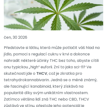
čen, 30 2026
Představte si látku, která může potlačit váš hlad na
jídlo, pomoci s regulací cukru v krvi a dokonce
nahradit některé účinky THC bez toho, abyste cítili
onu typickou „high“ euforii. Zní to jako sci-fi? Ve
skutečnosti jde o
THCV
, což je zkratka pro
tetrahydrokannabivarin
. Jedná se o méně známý,
ale fascinující kanabinoid, který získává na
popularitě díky svým unikátním vlastnostem.
Zatímco většina lidí zná THC nebo CBD, THCV
zůstává ve stínu, přestože jeho potenciál je