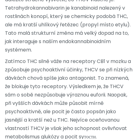
Tetrahydrokannabivarin
je
kanabinoid nalezený v
rostlinách konopí, který se chemicky podobá THC,
ale má kratší uhlíkový řetězec (propyl místo etylu)
.
Tato malá strukturní změna má velký dopad na to,
jak interaguje s naším endokannabinoidním
systémem.
Zatímco THC silně váže na receptory CB1 v mozku a
způsobuje psychoaktivní účinky, THCV se při nízkých
dávkách chová spíše jako antagonist. To znamená,
že blokuje tyto receptory. Výsledkem je, že THCV
sám o sobě nezpůsobuje výraznou euforii. Naopak,
při vyšších dávkách může působit mírně
psychoaktivně, ale pocit je často popsán jako
jasnější a kratší než u THC. Nejvíce oceňovanou
vlastností THCV je však jeho schopnost ovlivňovat
metabolismus glukózy a pocit syтости.