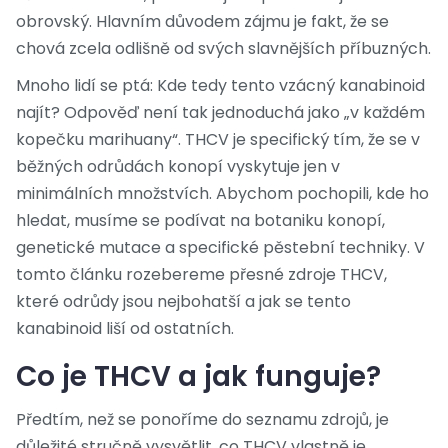
obrovský. Hlavním důvodem zájmu je fakt, že se
chová zcela odlišně od svých slavnějších příbuzných.
Mnoho lidí se ptá: Kde tedy tento vzácný kanabinoid
najít? Odpověď není tak jednoduchá jako „v každém
kopečku marihuany“. THCV je specifický tím, že se v
běžných odrůdách konopí vyskytuje jen v
minimálních množstvích. Abychom pochopili, kde ho
hledat, musíme se podívat na botaniku konopí,
genetické mutace a specifické pěstební techniky. V
tomto článku rozebereme přesné zdroje THCV,
které odrůdy jsou nejbohatší a jak se tento
kanabinoid liší od ostatních.
Co je THCV a jak funguje?
Předtím, než se ponoříme do seznamu zdrojů, je
důležité stručně vysvětlit, co THCV vlastně je.