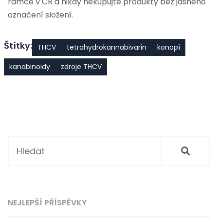
rámce v ČR a nikdy nekupujte produkty bez jasného
označení složení.
Štítky:
THCV
tetrahydrokannabivarin
konopí
kanabinoidy
zdroje THCV
NEJLEPŠÍ PŘÍSPĚVKY