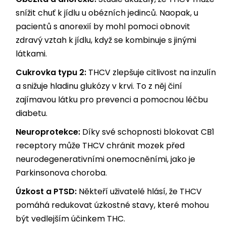
snížit chuť k jídlu u obézních jedinců. Naopak, u
pacientů s anorexií by mohl pomoci obnovit
zdravý vztah k jídlu, když se kombinuje s jinými
látkami.
Cukrovka typu 2:
THCV zlepšuje citlivost na inzulín
a snižuje hladinu glukózy v krvi. To z něj činí
zajímavou látku pro prevenci a pomocnou léčbu
diabetu.
Neuroprotekce:
Díky své schopnosti blokovat CB1
receptory může THCV chránit mozek před
neurodegenerativními onemocněními, jako je
Parkinsonova choroba.
Úzkost a PTSD:
Někteří uživatelé hlásí, že THCV
pomáhá redukovat úzkostné stavy, které mohou
být vedlejším účinkem THC.