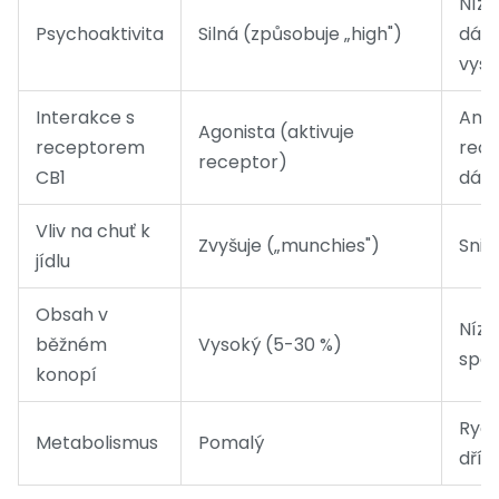
Nízk
Psychoaktivita
Silná (způsobuje „high")
dávk
vys
Interakce s
Anta
Agonista (aktivuje
receptorem
rece
receptor)
CB1
dáv
Vliv na chuť k
Zvyšuje („munchies")
Sniž
jídlu
Obsah v
Nízk
běžném
Vysoký (5-30 %)
spec
konopí
Rych
Metabolismus
Pomalý
dřív