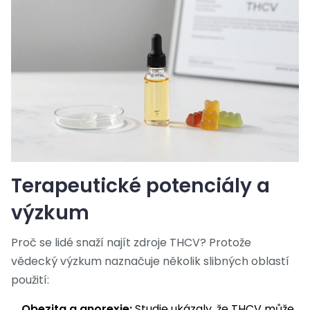
Terapeutické potenciály a
výzkum
Proč se lidé snaží najít zdroje THCV? Protože
vědecký výzkum naznačuje několik slibných oblastí
použití:
Obezita a anorexie:
Studie ukázaly, že THCV může