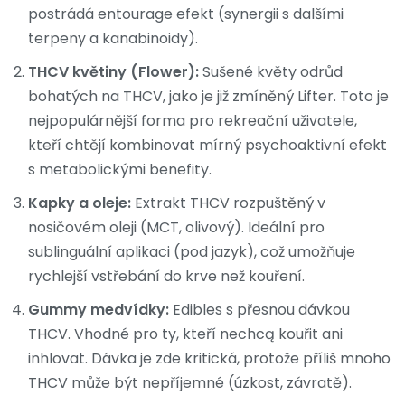
postrádá entourage efekt (synergii s dalšími
terpeny a kanabinoidy).
THCV květiny (Flower):
Sušené květy odrůd
bohatých na THCV, jako je již zmíněný Lifter. Toto je
nejpopulárnější forma pro rekreační uživatele,
kteří chtějí kombinovat mírný psychoaktivní efekt
s metabolickými benefity.
Kapky a oleje:
Extrakt THCV rozpuštěný v
nosičovém oleji (MCT, olivový). Ideální pro
sublinguální aplikaci (pod jazyk), což umožňuje
rychlejší vstřebání do krve než kouření.
Gummy medvídky:
Edibles s přesnou dávkou
THCV. Vhodné pro ty, kteří nechcą kouřit ani
inhlovat. Dávka je zde kritická, protože příliš mnoho
THCV může být nepříjemné (úzkost, závratě).