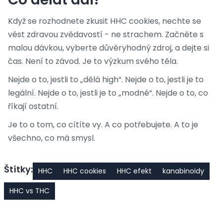
Když se rozhodnete zkusit HHC cookies, nechte se
vést zdravou zvědavostí - ne strachem. Začněte s
malou dávkou, vyberte důvěryhodný zdroj, a dejte si
čas. Není to závod. Je to výzkum svého těla.
Nejde o to, jestli to „dělá high“. Nejde o to, jestli je to
legální. Nejde o to, jestli je to „modné“. Nejde o to, co
říkají ostatní.
Je to o tom, co cítíte vy. A co potřebujete. A to je
všechno, co má smysl.
Štítky:
HHC
HHC cookies
HHC efekt
kanabinoidy
HHC vs THC