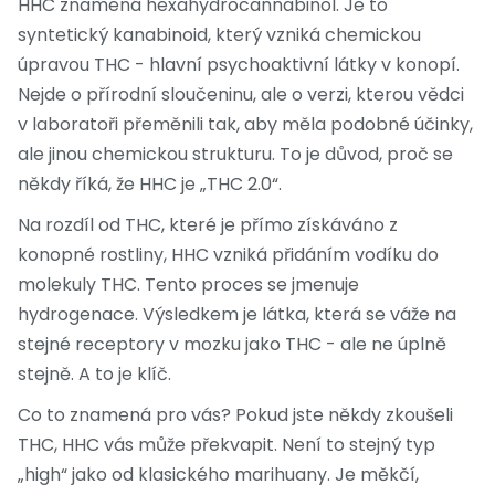
HHC znamená hexahydrocannabinol. Je to
syntetický kanabinoid, který vzniká chemickou
úpravou THC - hlavní psychoaktivní látky v konopí.
Nejde o přírodní sloučeninu, ale o verzi, kterou vědci
v laboratoři přeměnili tak, aby měla podobné účinky,
ale jinou chemickou strukturu. To je důvod, proč se
někdy říká, že HHC je „THC 2.0“.
Na rozdíl od THC, které je přímo získáváno z
konopné rostliny, HHC vzniká přidáním vodíku do
molekuly THC. Tento proces se jmenuje
hydrogenace. Výsledkem je látka, která se váže na
stejné receptory v mozku jako THC - ale ne úplně
stejně. A to je klíč.
Co to znamená pro vás? Pokud jste někdy zkoušeli
THC, HHC vás může překvapit. Není to stejný typ
„high“ jako od klasického marihuany. Je měkčí,