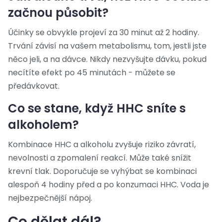
začnou působit?
Účinky se obvykle projeví za 30 minut až 2 hodiny.
Trvání závisí na vašem metabolismu, tom, jestli jste
něco jeli, a na dávce. Nikdy nezvyšujte dávku, pokud
necítíte efekt po 45 minutách - můžete se
předávkovat.
Co se stane, když HHC sníte s
alkoholem?
Kombinace HHC a alkoholu zvyšuje riziko závratí,
nevolnosti a zpomalení reakcí. Může také snížit
krevní tlak. Doporučuje se vyhýbat se kombinaci
alespoň 4 hodiny před a po konzumaci HHC. Voda je
nejbezpečnější nápoj.
Co dělat dál?