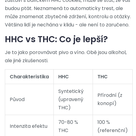
zastaví s balíčkem HHC cookies, může se stát, že vás
budou ptát. Neznamená to automaticky trest, ale
může znamenat zbytečné zdržení, kontrolu a otázky.
Většina lidí je nechána v klidu - ale není to zaručeno.
HHC vs THC: Co je lepší?
Je to jako porovnávat pivo a víno. Obě jsou alkohol,
ale jiné zkušenosti.
Charakteristika
HHC
THC
Syntetický
Přírodní (z
Původ
(upravený
konopí)
THC)
70-80 %
100 %
Intenzita efektu
THC
(referenční)