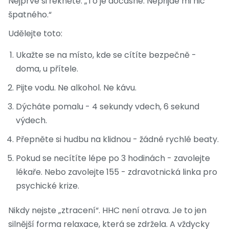
Nejprve si řekněte: „To je dočasné. Nepřijde mi nic
špatného.“
Udělejte toto:
Ukažte se na místo, kde se cítíte bezpečně -
doma, u přítele.
Pijte vodu. Ne alkohol. Ne kávu.
Dýcháte pomalu - 4 sekundy vdech, 6 sekund
výdech.
Přepněte si hudbu na klidnou - žádné rychlé beaty.
Pokud se necítíte lépe po 3 hodinách - zavolejte
lékaře. Nebo zavolejte 155 - zdravotnická linka pro
psychické krize.
Nikdy nejste „ztracení“. HHC není otrava. Je to jen
silnější forma relaxace, která se zdržela. A vždycky