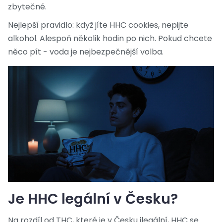
zbytečné.
Nejlepší pravidlo: když jíte HHC cookies, nepijte
alkohol. Alespoň několik hodin po nich. Pokud chcete
něco pít - voda je nejbezpečnější volba.
Je HHC legální v Česku?
Na rozdíl od THC, které je v Česku ilegální, HHC se