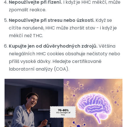
Nepoužívejte při řízení.
I když je HHC měkčí, může
zpomalit reakce.
Nepoužívejte při stresu nebo úzkosti.
Když se
cítíte narušeně, HHC může zhoršit stav - i když je
měkčí než THC.
Kupujte jen od důvěryhodných zdrojů.
Většina
nelegálních HHC cookies obsahuje nečistoty nebo
příliš vysoké dávky. Hledejte certifikované
laboratorní analýzy (COA).