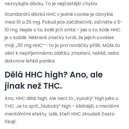
nezvyšujte dávku. To je nejčastější chyba.
Standardní dávka HHC v jedné cookie je obvykle
mezi 10 a 25 mg. Pokud jste začátečník, začněte s 5-
10 mg. Nejde o to, kolik jich sníte - jde o to, kolik HHC
je v každé. Některé značky tvrdí, že jejich cookies
mají „30 mg HHC“ - to je pro nováčky příliš. Může to
vést k nepříjemnému zážitku: zmatení, neklid, nebo
dokonce lehká panika.
Dělá HHC high? Ano, ale
jinak než THC.
Ano, HHC dělá high. Ale není to „vysoký“ high jako u
THC. Je to spíš „hluboký“ high - klidnější, s menšími
mentálními efekty. Lidé, kteří HHC zkoušeli, často
říkají: