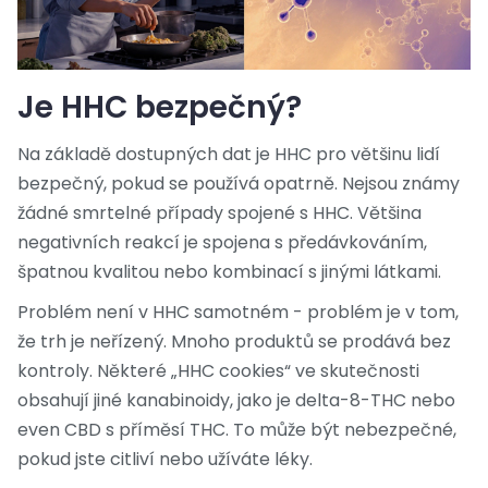
Je HHC bezpečný?
Na základě dostupných dat je HHC pro většinu lidí
bezpečný, pokud se používá opatrně. Nejsou známy
žádné smrtelné případy spojené s HHC. Většina
negativních reakcí je spojena s předávkováním,
špatnou kvalitou nebo kombinací s jinými látkami.
Problém není v HHC samotném - problém je v tom,
že trh je neřízený. Mnoho produktů se prodává bez
kontroly. Některé „HHC cookies“ ve skutečnosti
obsahují jiné kanabinoidy, jako je delta-8-THC nebo
even CBD s příměsí THC. To může být nebezpečné,
pokud jste citliví nebo užíváte léky.