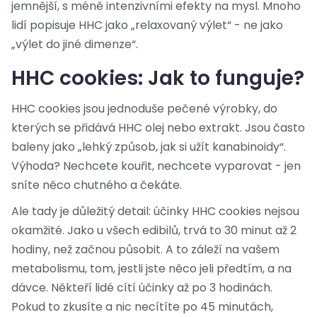
jemnější, s méně intenzivními efekty na mysl. Mnoho
lidí popisuje HHC jako „relaxovaný výlet“ - ne jako
„výlet do jiné dimenze“.
HHC cookies: Jak to funguje?
HHC cookies jsou jednoduše pečené výrobky, do
kterých se přidává HHC olej nebo extrakt. Jsou často
baleny jako „lehký způsob, jak si užít kanabinoidy“.
Výhoda? Nechcete kouřit, nechcete vyparovat - jen
sníte něco chutného a čekáte.
Ale tady je důležitý detail: účinky HHC cookies nejsou
okamžité. Jako u všech edibilů, trvá to 30 minut až 2
hodiny, než začnou působit. A to záleží na vašem
metabolismu, tom, jestli jste něco jeli předtím, a na
dávce. Někteří lidé cítí účinky až po 3 hodinách.
Pokud to zkusíte a nic necítíte po 45 minutách,