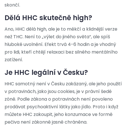
skončí.
Dělá HHC skutečně high?
Ano, HHC dělá high, ale je to měkčí a klidnější verze
než THC. Není to „výlet do jiného světa“, ale spíš
hluboké uvolnění. Efekt trvá 4-6 hodin a je vhodný
pro lidi, kteří chtějí relaxaci bez silného mentálního
zatížení.
Je HHC legální v Česku?
HHC samotný není v Česku zakázaný, ale jeho použití
v potravinách, jako jsou cookies, je v právní šedé
zóně. Podle zákona o potravinách není povoleno
prodávat psychoaktivní látky jako jídlo. Proto i když
můžete HHC zakoupit, jeho konzumace ve formě
pečiva není zákonně jasně chráněna.