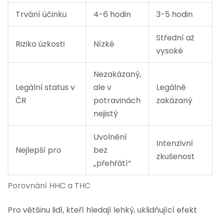
Trvání účinku
4-6 hodin
3-5 hodin
Střední až
Riziko úzkosti
Nízké
vysoké
Nezakázaný,
Legální status v
ale v
Legálně
ČR
potravinách
zakázaný
nejistý
Uvolnění
Intenzivní
Nejlepší pro
bez
zkušenost
„přehřátí“
Porovnání HHC a THC
Pro většinu lidí, kteří hledají lehký, uklidňující efekt