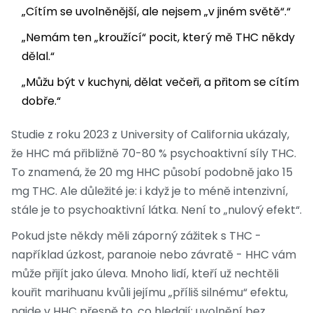
„Cítím se uvolněnější, ale nejsem „v jiném světě“.“
„Nemám ten „kroužící“ pocit, který mě THC někdy
dělal.“
„Můžu být v kuchyni, dělat večeři, a přitom se cítím
dobře.“
Studie z roku 2023 z University of California ukázaly,
že HHC má přibližně 70-80 % psychoaktivní síly THC.
To znamená, že 20 mg HHC působí podobně jako 15
mg THC. Ale důležité je: i když je to méně intenzivní,
stále je to psychoaktivní látka. Není to „nulový efekt“.
Pokud jste někdy měli záporný zážitek s THC -
například úzkost, paranoie nebo závratě - HHC vám
může přijít jako úleva. Mnoho lidí, kteří už nechtěli
kouřit marihuanu kvůli jejímu „příliš silnému“ efektu,
najde v HHC přesně to, co hledají: uvolnění bez