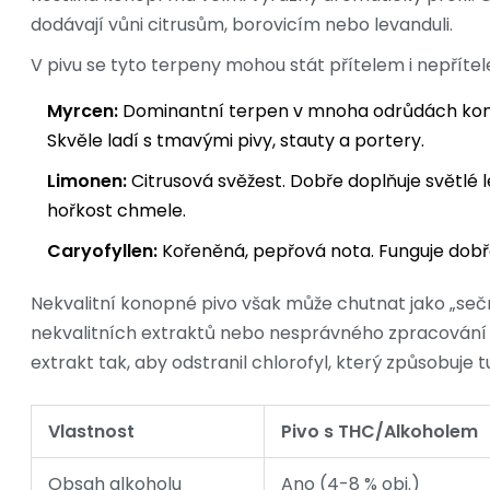
dodávají vůni citrusům, borovicím nebo levanduli.
V pivu se tyto terpeny mohou stát přítelem i nepříte
Myrcen:
Dominantní terpen v mnoha odrůdách kono
Skvěle ladí s tmavými pivy, stauty a portery.
Limonen:
Citrusová svěžest. Dobře doplňuje světlé le
hořkost chmele.
Caryofyllen:
Kořeněná, pepřová nota. Funguje dobře 
Nekvalitní konopné pivo však může chutnat jako „sečn
nekvalitních extraktů nebo nesprávného zpracování l
extrakt tak, aby odstranil chlorofyl, který způsobuje 
Vlastnost
Pivo s THC/Alkoholem
Obsah alkoholu
Ano (4-8 % obj.)