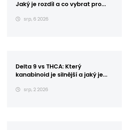
Jaký je rozdíl a co vybrat pro
vaši pleť?
srp, 6 2026
Delta 9 vs THCA: Který
kanabinoid je silnější a jaký je
rozdíl?
srp, 2 2026