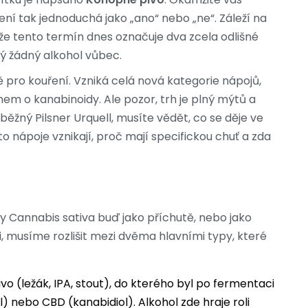
í tak jednoduchá jako „ano“ nebo „ne“. Záleží na
že tento termín dnes označuje dva zcela odlišné
ý žádný alkohol vůbec.
 pro kouření. Vzniká celá nová kategorie nápojů,
em o kanabinoidy. Ale pozor, trh je plný mýtů a
běžný Pilsner Urquell, musíte vědět, co se děje ve
to nápoje vznikají, proč mají specifickou chuť a zda
iny Cannabis sativa buď jako příchutě, nebo jako
musíme rozlišit mezi dvěma hlavními typy, které
ivo (ležák, IPA, stout), do kterého byl po fermentaci
 nebo CBD (kanabidiol). Alkohol zde hraje roli