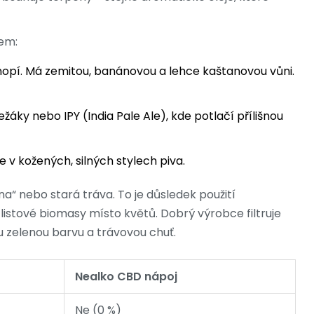
lem:
pí. Má zemitou, banánovou a lehce kaštanovou vůni.
žáky nebo IPY (India Pale Ale), kde potlačí přílišnou
v kožených, silných stylech piva.
a“ nebo stará tráva. To je důsledek použití
istové biomasy místo květů. Dobrý výrobce filtruje
tu zelenou barvu a trávovou chuť.
Nealko CBD nápoj
Ne (0 %)