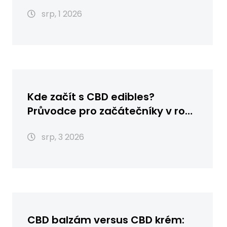
nákupem, skladováním a
srp, 1 2026
použitím
Kde začít s CBD edibles?
Průvodce pro začátečníky v roce
2026
srp, 3 2026
CBD balzám versus CBD krém: