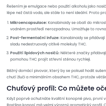
Řešením je emulgace nebo použití alkoholu jako nosič
lépe než čistá voda, ale stále to není ideální. Proto p
Mikroencapsulace:
Kanabinoidy se obalí do mikrosk
vodném prostředí nerozpadnou. Umožňuje to rovnom
Post-fermentační infuze:
Kanabinoidy se přidávají
sladu nedestruovaly citlivé molekuly THC.
Použití lipidových nosičů:
Některé značky přidávaj
pomohou THC projít střevní stěnou rychleji.
Běžný domácí pivovar, který by se pokusil hodit sušen
chutí žluči a minimálním obsahem THC, protože větši
Chuťový profil: Co můžete o
Když poprvé ochutnáte kvalitní konopné pivo, první 
Rostlina konopí má velmi výrazný aromatický profil. 