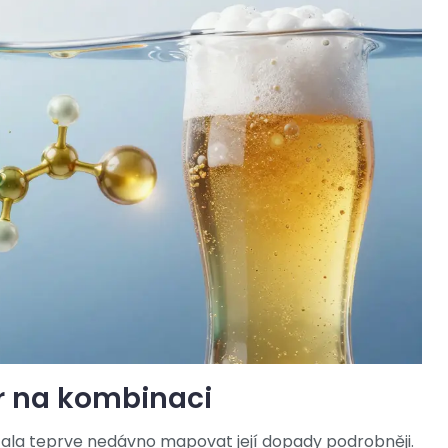
or na kombinaci
čala teprve nedávno mapovat její dopady podrobněji.