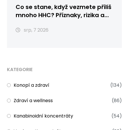
Co se stane, když vezmete příliš
mnoho HHC? Příznaky, rizika a
první pomoc
srp, 7 2026
KATEGORIE
Konopí a zdraví
(134)
Zdraví a wellness
(86)
Kanabinoidní koncentráty
(54)