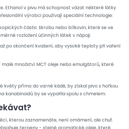
e. Ethanol v pivu má schopnost vázat některé látky
rofesionální výrobci používají speciální technologie:
opických částic škrobu nebo bílkovin, které se ve
ěrné rozložení účinných látek v nápoji.
 až po skončení kvašení, aby vysoké teploty při vaření
í malé množství MCT oleje nebo emulgátorů, které
é květy přímo do varné kádě, by získal pivo s hořkou
na kanabinoidů by se vypařila spolu s chmelem.
čekávat?
věcí, kterou zaznamenáte, není omámení, ale chuť.
Obsahuje terpeny - stejné aromatické oleje, které