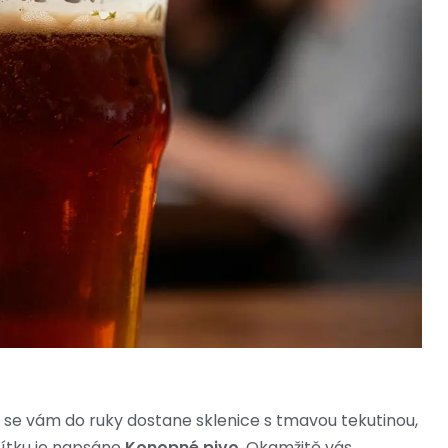
u se vám do ruky dostane sklenice s tmavou tekutinou,
ítku je napsáno
Konopné pivo
. Okamžitě vás