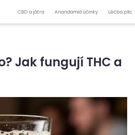
CBD a játra
Anandamid účinky
Léčba plic
o? Jak fungují THC a