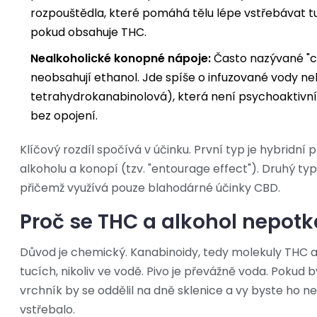
rozpouštědla, které pomáhá tělu lépe vstřebávat tu
pokud obsahuje THC.
Nealkoholické konopné nápoje:
Často nazývané "c
neobsahují ethanol. Jde spíše o infuzované vody n
tetrahydrokanabinolová), která není psychoaktivní, 
bez opojení.
Klíčový rozdíl spočívá v účinku. První typ je hybridní
alkoholu a konopí (tzv. "entourage effect"). Druhý typ 
přičemž využívá pouze blahodárné účinky CBD.
Proč se THC a alkohol nepotk
Důvod je chemický. Kanabinoidy, tedy molekuly THC a C
tucích, nikoliv ve vodě. Pivo je převážně voda. Pokud b
vrchník by se oddělil na dně sklenice a vy byste ho ne
vstřebalo.