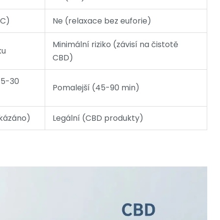
HC)
Ne (relaxace bez euforie)
Minimální riziko (závisí na čistotě
ku
CBD)
(15-30
Pomalejší (45-90 min)
zakázáno)
Legální (CBD produkty)