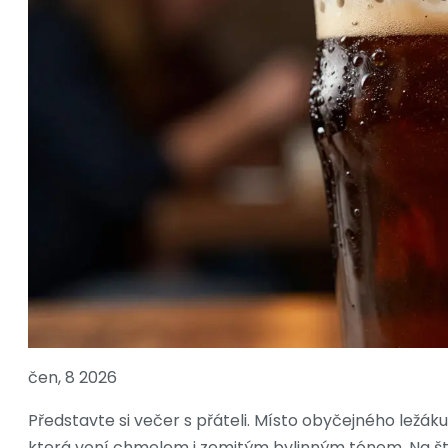
čen, 8 2026
Představte si večer s přáteli. Místo obyčejného ležák
která voní chmelem i zemitým bylinným tónem. Na št