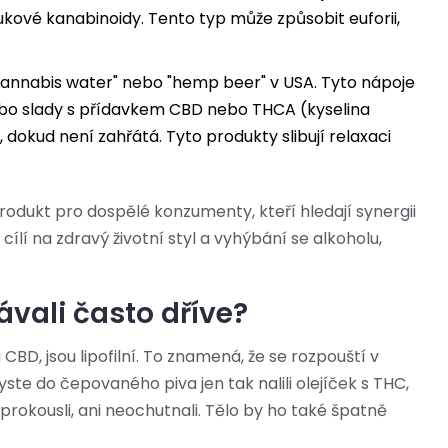
kové kanabinoidy. Tento typ může způsobit euforii,
annabis water" nebo "hemp beer" v USA. Tyto nápoje
ebo slady s přídavkem CBD nebo THCA (kyselina
dokud není zahřátá. Tyto produkty slibují relaxaci
 produkt pro dospělé konzumenty, kteří hledají synergii
cílí na zdravý životní styl a vyhýbání se alkoholu,
ávali často dříve?
BD, jsou lipofilní. To znamená, že se rozpouští v
yste do čepovaného piva jen tak nalili olejíček s THC,
prokousli, ani neochutnali. Tělo by ho také špatně