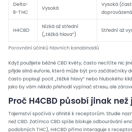
Delta-
Vysoká (čas
Vysoká
9-THC
doprovázená 
Nízká až střední
H4CBD
Střední až v
(„těžká hlava“)
Porovnání účinků hlavních kanabinoidů
Když použijete běžné CBD květy, často necítíte nic ji
přijde silná euforie, která může být pro začátečníky d
často popisují pocit „těžké hlavy“ nebo hlubokého klid
jako by vám někdo přehodil vypínač stresu, ale zárove
Proč H4CBD působí jinak než 
Tajemství spočívá v afinitě k receptorům. Studie naz
než CBD. Zatímco CBD spíše blokuje odbourávání en
podobných THC), H4CBD přímo interaguje s recepto