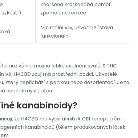
to
Zhoršená krátkodobá paměť,
úzkostí)
zpomalené reakce
Minimální vliv, uživatel zůstává
ysoká
funkcionalní
ného než vůni a možná lehké uvolnění svalů. S THC
ěsivá. H4CBD zaujímá prostřední pozici. Uživatelé
u, který nepřichází s panikou nebo dezorientací. Je to
ň nechali mysl čistou.
jiné kanabinoidy?
načují, že H4CBD má vyšší afinitu k CB1 receptorům
dogenních kanabinoidů (tělem produkovaných látek
rem.