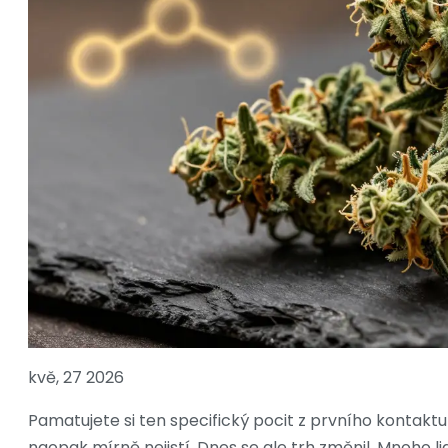
kvě, 27 2026
Pamatujete si ten specifický pocit z prvního kontakt
naopak mírně nejistí. Dnes se ale trh změnil. Mnoho li