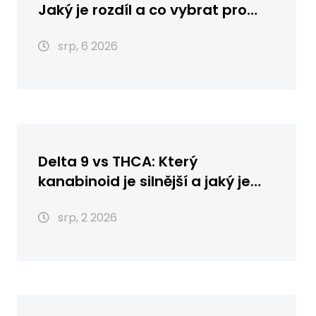
Jaký je rozdíl a co vybrat pro
vaši pleť?
srp, 6 2026
Delta 9 vs THCA: Který
kanabinoid je silnější a jaký je
rozdíl?
srp, 2 2026