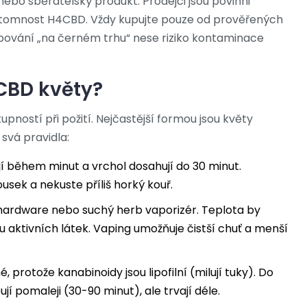
nebo sběratelský produkt. Prodejci jsou povinni
přítomnost H4CBD. Vždy kupujte pouze od prověřených
akupování „na černém trhu“ nese riziko kontaminace
CBD květy?
pností při požití. Nejčastější formou jsou květy
svá pravidla:
jí během minut a vrchol dosahují do 30 minut.
usek a nekuste příliš horký kouř.
 hardware nebo suchý herb vaporizér. Teplota by
 aktivních látek. Vaping umožňuje čistší chuť a menší
protože kanabinoidy jsou lipofilní (milují tuky). Do
jí pomaleji (30-90 minut), ale trvají déle.