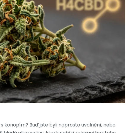
u s konopím? Buď jste byli naprosto uvolnění, nebo
dí hledá alternativu, která nabízí relaxaci bez toho