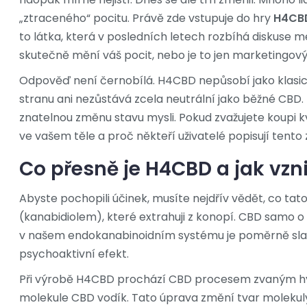
„ztraceného“ pocitu. Právě zde vstupuje do hry
H4CB
to látka, která v posledních letech rozbíhá diskuse me
skutečně mění váš pocit, nebo je to jen marketingový
Odpověď není černobílá. H4CBD nepůsobí jako klasic
stranu ani nezůstává zcela neutrální jako běžné CBD.
znatelnou změnu stavu mysli. Pokud zvažujete koupi
k
ve vašem těle a proč někteří uživatelé popisují tento 
Co přesně je H4CBD a jak vzn
Abyste pochopili účinek, musíte nejdřív vědět, co ta
(kanabidiolem), které extrahuji z konopí. CBD samo o s
v našem endokanabinoidním systému je poměrně slab
psychoaktivní efekt.
Při výrobě H4CBD prochází CBD procesem zvaným hyd
molekule CBD vodík. Tato úprava změní tvar molekuly