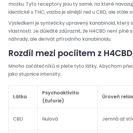
mozku. Tyto receptory jsou ty samé, na které navazuj
identické s THC, vazba je silnější než u CBD, ale stál
Výsledkem je synteticky upravený kanabinoid, který s
vlastnosti. Je důležité zdůraznit, že H4CBD není plně 
náhrady, ale derivát přírodního kanabinoidu.
Rozdíl mezi pociitem z H4CBD
Mnoho začátečníků si plete tyto látky. Abychom přede
jako stupnice intenzity:
Psychoaktivita
Látka
Úroveň rela
(Euforie)
CBD
Nulová
Jemná až stř