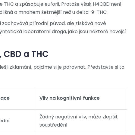
e THC a způsobuje euforii. Protože však H4CBD není
e odlišná a mnohem šetrnější než u delta-9-THC.
i zachovává přírodní původ, ale získává nové
syntetická laboratorní droga, jako jsou některé novější
, CBD a THC
šli zklamání, pojďme si je porovnat. Představte si to
xace
Vliv na kognitivní funkce
Žádný negativní vliv, může zlepšit
ední
soustředění