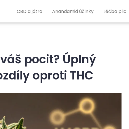
CBD a játra
Anandamid účinky
Léčba plic
váš pocit? Úplný
zdíly oproti THC