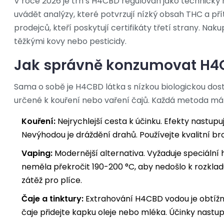
V roce 2026 je trh s H4CBD regulován jako technický 
uvádět analýzy, které potvrzují nízký obsah THC a 
prodejců, kteří poskytují certifikáty třetí strany. N
těžkými kovy nebo pesticidy.
Jak správně konzumovat H4
Sama o sobě je H4CBD látka s nízkou biologickou dostu
určené k kouření nebo vaření čajů. Každá metoda má 
Kouření:
Nejrychlejší cesta k účinku. Efekty nastupu
Nevýhodou je dráždění drahů. Používejte kvalitní bro
Vaping:
Modernější alternativa. Vyžaduje speciální
neměla překročit 190-200 °C, aby nedošlo k rozkladu
zátěž pro plíce.
Čaje a tinktury:
Extrahování H4CBD vodou je obtížné, 
čaje přidejte kapku oleje nebo mléka. Účinky nastupu