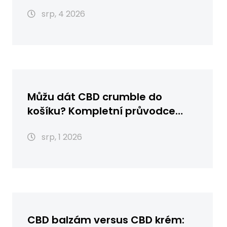
srp, 4 2026
Můžu dát CBD crumble do
košíku? Kompletní průvodce
nákupem, skladováním a
srp, 1 2026
použitím
CBD balzám versus CBD krém: