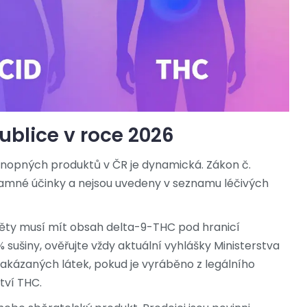
blice v roce 2026
konopných produktů v ČR je dynamická. Zákon č.
omamné účinky a nejsou uvedeny v seznamu léčivých
ěty musí mít obsah delta-9-THC pod hranicí
ušiny, ověřujte vždy aktuální vyhlášky Ministerstva
akázaných látek, pokud je vyráběno z legálního
tví THC.