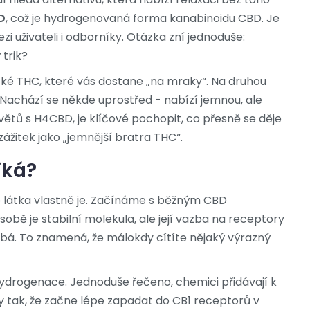
D
, což je hydrogenovaná forma kanabinoidu CBD.
Je
zi uživateli i odborníky. Otázka zní jednoduše:
 trik?
ké THC, které vás dostane „na mraky“. Na druhou
 Nachází se někde uprostřed - nabízí jemnou, ale
větů s H4CBD
, je klíčové pochopit, co přesně se děje
zážitek jako „jemnější bratra THC“.
iká?
to látka vlastně je. Začínáme s běžným CBD
obě je stabilní molekula, ale její vazba na receptory
á. To znamená, že málokdy cítíte nějaký výrazný
rogenace. Jednoduše řečeno, chemici přidávají k
 tak, že začne lépe zapadat do CB1 receptorů v