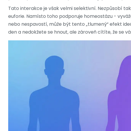
Tato interakce je však velmi selektivní. Nezpůsobí t
euforie. Namísto toho podporuje homeostázu - vyvážený
nebo nespavostí, může být tento „tlumený“ efekt ideá
den a nedokžete se hnout, ale zároveň cítíte, že se vá