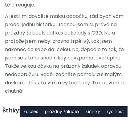
tělo reaguje.
A jestli mi dovolíte malou odbočku, rád bych vám
předal jednu historku. Jednou jsem si, právě na
prázdný žaludek, dal kus čokolády s CBD. No a
protože jsem nebyl zrovna trpělivý, tak jsem
nakonec do sebe dal celou. No, dopadlo to tak, že
jsem se z toho snad nikdy nevzpamatoval úplně.
Takže velkou dávku na prázdný žaludek opravdu
nedoporučuju. Raději začněte pomalu a s malými
dávkami. Já už to vím a vy teď taky. Tak ať vám to
chutná!
Štítky:
Edibles
prázdný žaludek
účinky
rychlost