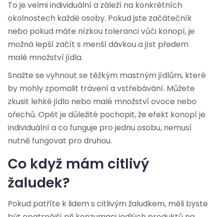
To je velmi individuální a záleží na konkrétních
okolnostech každé osoby. Pokud jste začátečník
nebo pokud máte nízkou toleranci vůči konopí, je
možná lepší začít s menší dávkou a jíst předem
malé množství jídla.
Snažte se vyhnout se těžkým mastným jídlům, které
by mohly zpomalit trávení a vstřebávání. Můžete
zkusit lehké jídlo nebo malé množství ovoce nebo
ořechů. Opět je důležité pochopit, že efekt konopí je
individuální a co funguje pro jednu osobu, nemusí
nutně fungovat pro druhou.
Co když mám citlivý
žaludek?
Pokud patříte k lidem s citlivým žaludkem, měli byste
být opatrnější při konzumaci jedlých produktů na