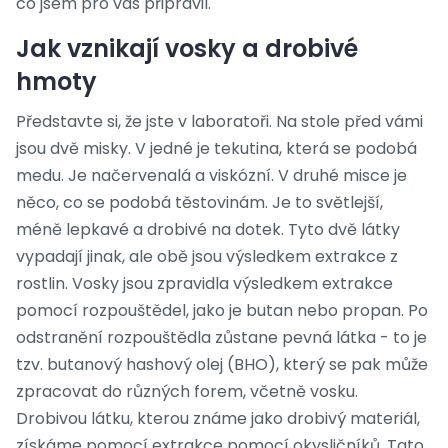
co jsem pro vás připravil.
Jak vznikají vosky a drobivé
hmoty
Představte si, že jste v laboratoři. Na stole před vámi
jsou dvě misky. V jedné je tekutina, která se podobá
medu. Je načervenalá a viskózní. V druhé misce je
něco, co se podobá těstovinám. Je to světlejší,
méně lepkavé a drobivé na dotek. Tyto dvě látky
vypadají jinak, ale obě jsou výsledkem extrakce z
rostlin. Vosky jsou zpravidla výsledkem extrakce
pomocí rozpouštědel, jako je butan nebo propan. Po
odstranění rozpouštědla zůstane pevná látka - to je
tzv. butanový hashový olej (BHO), který se pak může
zpracovat do různých forem, včetně vosku.
Drobivou látku, kterou známe jako drobivý materiál,
získáme pomocí extrakce pomocí okysličníků. Tato