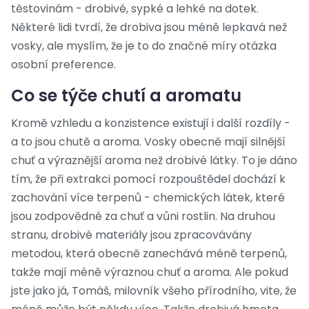
těstovinám - drobivé, sypké a lehké na dotek.
Některé lidi tvrdí, že drobiva jsou méně lepkavá než
vosky, ale myslím, že je to do značné míry otázka
osobní preference.
Co se týče chutí a aromatu
Kromě vzhledu a konzistence existují i další rozdíly -
a to jsou chutě a aroma. Vosky obecně mají silnější
chuť a výraznější aroma než drobivé látky. To je dáno
tím, že při extrakci pomocí rozpouštědel dochází k
zachování více terpenů - chemických látek, které
jsou zodpovědné za chuť a vůni rostlin. Na druhou
stranu, drobivé materiály jsou zpracovávány
metodou, která obecně zanechává méně terpenů,
takže mají méně výraznou chuť a aroma. Ale pokud
jste jako já, Tomáš, milovník všeho přírodního, vite, že