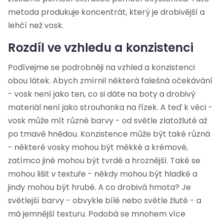
metoda produkuje koncentrát, který je drobivější a
lehčí než vosk.
Rozdíl ve vzhledu a konzistenci
Podívejme se podrobněji na vzhled a konzistenci
obou látek. Abych zmírnil některá falešná očekávání
- vosk není jako ten, co si dáte na boty a drobivý
materiál není jako strouhanka na řízek. A teď k věci -
vosk může mít různé barvy - od světle zlatožluté až
po tmavě hnědou. Konzistence může být také různá
- některé vosky mohou být měkké a krémové,
zatímco jiné mohou být tvrdé a hroznější. Také se
mohou lišit v textuře - někdy mohou být hladké a
jindy mohou být hrubé. A co drobivá hmota? Je
světlejší barvy - obvykle bílé nebo světle žluté - a
má jemnější texturu. Podobá se mnohem více