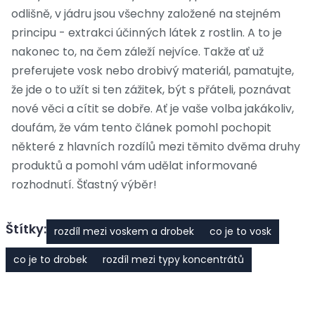
odlišně, v jádru jsou všechny založené na stejném
principu - extrakci účinných látek z rostlin. A to je
nakonec to, na čem záleží nejvíce. Takže ať už
preferujete vosk nebo drobivý materiál, pamatujte,
že jde o to užít si ten zážitek, být s přáteli, poznávat
nové věci a cítit se dobře. Ať je vaše volba jakákoliv,
doufám, že vám tento článek pomohl pochopit
některé z hlavních rozdílů mezi těmito dvěma druhy
produktů a pomohl vám udělat informované
rozhodnutí. Šťastný výběr!
Štítky:
rozdíl mezi voskem a drobek
co je to vosk
co je to drobek
rozdíl mezi typy koncentrátů