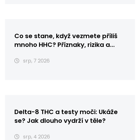
Co se stane, když vezmete příliš
mnoho HHC? Příznaky, rizika a
první pomoc
srp, 7 2026
Delta-8 THC a testy moči: Ukáže
se? Jak dlouho vydrží v těle?
srp, 4 2026