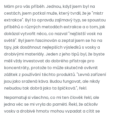
Mám pro vás příběh. Jednou, když jsem byl na
cestách, jsem potkal muže, který tvrdil, že je "mistr
extrakce". Byl to opravdu zajímavý typ, se spoustou
příběhů o různých metodách extrakce a o tom, jak
dokázal vytvořit něco, co nazval "nejčistší vosk na
světě". Byl jsem fascinován a zeptal jsem se ho na
tipy, jak dosáhnout nejlepších výsledků s vosky a
drobivými materiály. Jeden z jeho tipů byl, že byste
měli vždy investovat do dobrého přístroje pro
koncentráty, protože to může skutečně ovlivnit
zážitek z používání těchto produktů. "Levná zařízení
jsou jako sražená káva. Budou fungovat, ale nikdy
nebudou tak dobrá jako ta špičková.", řekl.
Nepamatuji si všechno, co mi ten člověk řekl, ale
jedna věc se mi vryla do paměti. Řekl, že ačkoliv
vosky a drobivé hmoty mohou vypadat a cítit se