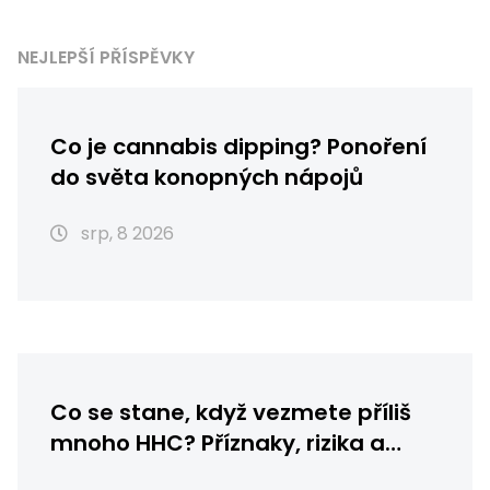
NEJLEPŠÍ PŘÍSPĚVKY
Co je cannabis dipping? Ponoření
do světa konopných nápojů
srp, 8 2026
Co se stane, když vezmete příliš
mnoho HHC? Příznaky, rizika a
první pomoc