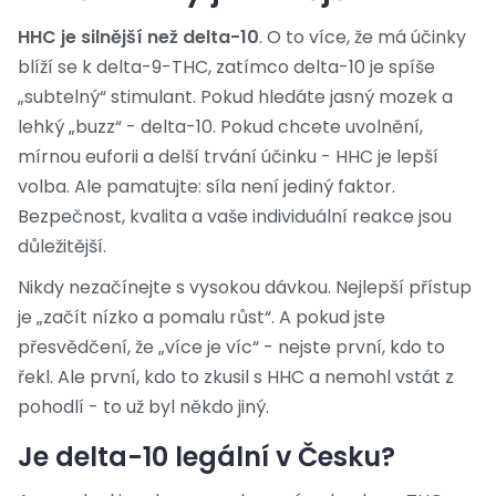
HHC je silnější než delta-10
. O to více, že má účinky
blíží se k delta-9-THC, zatímco delta-10 je spíše
„subtelný“ stimulant. Pokud hledáte jasný mozek a
lehký „buzz“ - delta-10. Pokud chcete uvolnění,
mírnou euforii a delší trvání účinku - HHC je lepší
volba. Ale pamatujte: síla není jediný faktor.
Bezpečnost, kvalita a vaše individuální reakce jsou
důležitější.
Nikdy nezačínejte s vysokou dávkou. Nejlepší přístup
je „začít nízko a pomalu růst“. A pokud jste
přesvědčení, že „více je víc“ - nejste první, kdo to
řekl. Ale první, kdo to zkusil s HHC a nemohl vstát z
pohodlí - to už byl někdo jiný.
Je delta-10 legální v Česku?