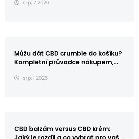
srp, 7 2026
Můžu dát CBD crumble do košíku?
Kompletní průvodce nákupem,
skladováním a použitím
srp, 1 2026
CBD balzám versus CBD krém:
Jaký je rozdíl a co vybrat pro vaši