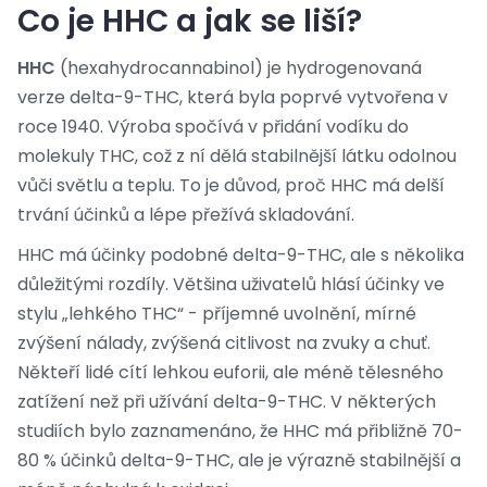
Co je HHC a jak se liší?
HHC
(hexahydrocannabinol) je
hydrogenovaná
verze delta-9-THC, která byla poprvé vytvořena v
roce 1940
. Výroba spočívá v přidání vodíku do
molekuly THC, což z ní dělá stabilnější látku odolnou
vůči světlu a teplu. To je důvod, proč HHC má delší
trvání účinků a lépe přežívá skladování.
HHC má účinky podobné delta-9-THC, ale s několika
důležitými rozdíly. Většina uživatelů hlásí účinky ve
stylu „lehkého THC“ - příjemné uvolnění, mírné
zvýšení nálady, zvýšená citlivost na zvuky a chuť.
Někteří lidé cítí lehkou euforii, ale méně tělesného
zatížení než při užívání delta-9-THC. V některých
studiích bylo zaznamenáno, že HHC má přibližně 70-
80 % účinků delta-9-THC, ale je výrazně stabilnější a