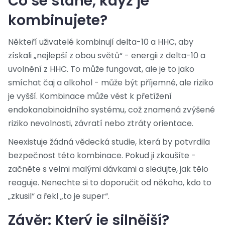
Co se stane, když je
kombinujete?
Někteří uživatelé kombinují delta-10 a HHC, aby
získali „nejlepší z obou světů“ - energii z delta-10 a
uvolnění z HHC. To může fungovat, ale je to jako
smíchat čaj a alkohol - může být příjemné, ale riziko
je vyšší. Kombinace může vést k přetížení
endokanabinoidního systému, což znamená zvýšené
riziko nevolnosti, závratí nebo ztráty orientace.
Neexistuje žádná vědecká studie, která by potvrdila
bezpečnost této kombinace. Pokud ji zkoušíte -
začněte s velmi malými dávkami a sledujte, jak tělo
reaguje. Nenechte si to doporučit od někoho, kdo to
„zkusil“ a řekl „to je super“.
Závěr: Který je silnější?