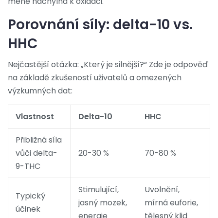
méně náchylná k oxidaci.
Porovnání síly: delta-10 vs.
HHC
Nejčastější otázka: „Který je silnější?“ Zde je odpověď
na základě zkušeností uživatelů a omezených
výzkumných dat:
Vlastnost
Delta-10
HHC
Přibližná síla
vůči delta-
20-30 %
70-80 %
9-THC
Stimulující,
Uvolnění,
Typický
jasný mozek,
mírná euforie,
účinek
energie
tělesný klid