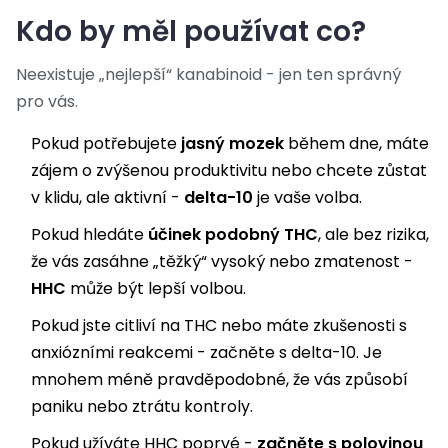
Kdo by měl používat co?
Neexistuje „nejlepší“ kanabinoid - jen ten správný
pro vás.
Pokud potřebujete
jasný mozek
během dne, máte
zájem o zvýšenou produktivitu nebo chcete zůstat
v klidu, ale aktivní -
delta-10
je vaše volba.
Pokud hledáte
účinek podobný THC
, ale bez rizika,
že vás zasáhne „těžký“ vysoký nebo zmatenost -
HHC
může být lepší volbou.
Pokud jste citliví na THC nebo máte zkušenosti s
anxiózními reakcemi - začněte s delta-10. Je
mnohem méně pravděpodobné, že vás způsobí
paniku nebo ztrátu kontroly.
Pokud užíváte HHC poprvé -
začněte s polovinou