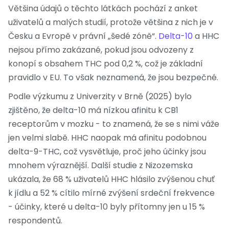
Většina údajů o těchto látkách pochází z anket
uživatelů a malých studií, protože většina z nich je v
Česku a Evropě v právní „šedé zóně“.
Delta-10
a HHC
nejsou přímo zakázané, pokud jsou odvozeny z
konopí s obsahem THC pod 0,2 %, což je základní
pravidlo v EU. To však neznamená, že jsou bezpečné.
Podle výzkumu z Univerzity v Brně (2025) bylo
zjištěno, že delta-10 má nízkou afinitu k CB1
receptorům v mozku - to znamená, že se s nimi váže
jen velmi slabě. HHC naopak má afinitu podobnou
delta-9-THC, což vysvětluje, proč jeho účinky jsou
mnohem výraznější. Další studie z Nizozemska
ukázala, že 68 % uživatelů HHC hlásilo zvýšenou chuť
k jídlu a 52 % cítilo mírné zvýšení srdeční frekvence
- účinky, které u delta-10 byly přítomny jen u 15 %
respondentů.