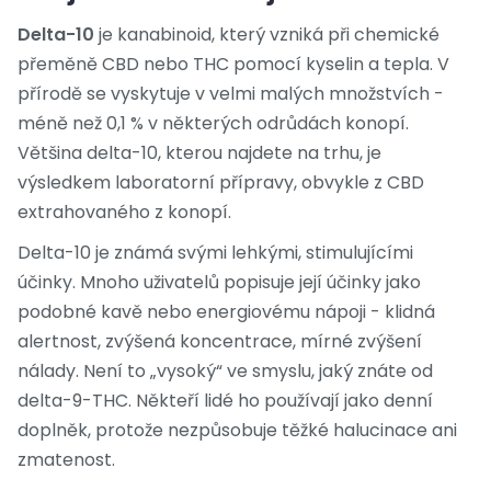
Delta-10
je
kanabinoid, který vzniká při chemické
přeměně CBD nebo THC pomocí kyselin a tepla
. V
přírodě se vyskytuje v velmi malých množstvích -
méně než 0,1 % v některých odrůdách konopí.
Většina delta-10, kterou najdete na trhu, je
výsledkem laboratorní přípravy, obvykle z CBD
extrahovaného z konopí.
Delta-10 je známá svými lehkými, stimulujícími
účinky. Mnoho uživatelů popisuje její účinky jako
podobné kavě nebo energiovému nápoji - klidná
alertnost, zvýšená koncentrace, mírné zvýšení
nálady. Není to „vysoký“ ve smyslu, jaký znáte od
delta-9-THC. Někteří lidé ho používají jako denní
doplněk, protože nezpůsobuje těžké halucinace ani
zmatenost.