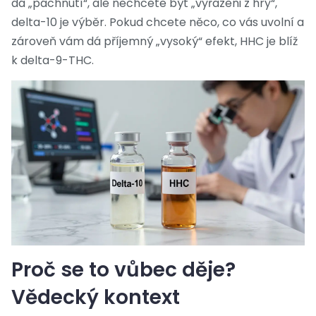
dá „páchnutí“, ale nechcete být „vyřazeni z hry“,
delta-10 je výběr. Pokud chcete něco, co vás uvolní a
zároveň vám dá příjemný „vysoký“ efekt, HHC je blíž
k delta-9-THC.
Proč se to vůbec děje?
Vědecký kontext