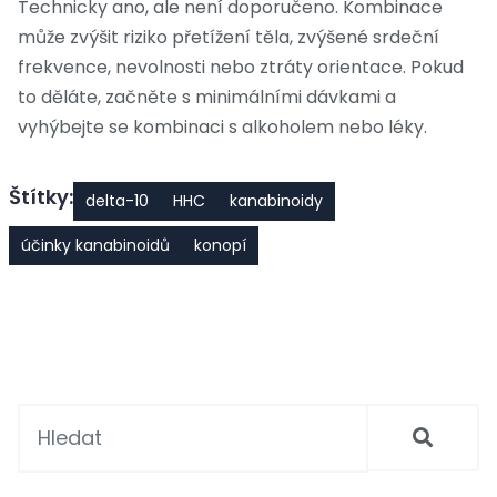
Technicky ano, ale není doporučeno. Kombinace
může zvýšit riziko přetížení těla, zvýšené srdeční
frekvence, nevolnosti nebo ztráty orientace. Pokud
to děláte, začněte s minimálními dávkami a
vyhýbejte se kombinaci s alkoholem nebo léky.
Štítky:
delta-10
HHC
kanabinoidy
účinky kanabinoidů
konopí