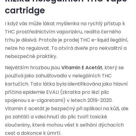
cartridge
I když vás může lákat myšlenka na rychlý přístup k
THC prostřednictvím vaporizéru, realita černého
trhu je děsivá. Protože je prodej THC e-liquid ilegální,
nelze ho regulovat. To otvírá dveře pro nekvalitní a
nebezpečné praktiky.
Největším hrozbou jsou
Vitamin E Acetát
, který se
používá jako zahušťovadlo v nelegálních THC
kartučích
. Tato látka byla identifikována jako hlavní
příčina epidemie EVALI (zkratka pro lézí plic
spojenou s e-cigaretami) v letech 2019-2020.
Vitamin E acetát je bezpečný při aplikaci na kůži, ale
po zahřátí a vdechnutí do plic tvoří toxické
sloučeniny, které mohou vést k selhání dýchacích
cest a dokonce k úmrtí.