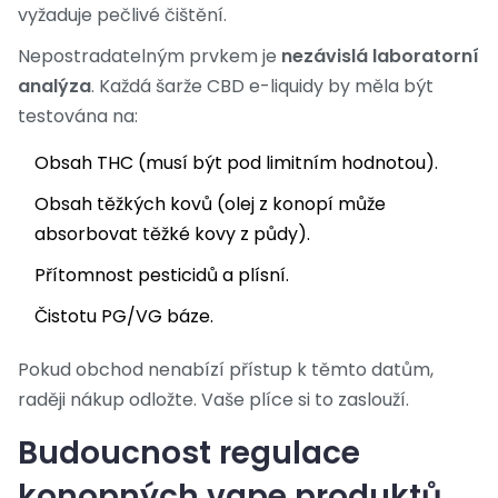
vyžaduje pečlivé čištění.
Nepostradatelným prvkem je
nezávislá laboratorní
analýza
. Každá šarže CBD e-liquidy by měla být
testována na:
Obsah THC (musí být pod limitním hodnotou).
Obsah těžkých kovů (olej z konopí může
absorbovat těžké kovy z půdy).
Přítomnost pesticidů a plísní.
Čistotu PG/VG báze.
Pokud obchod nenabízí přístup k těmto datům,
raději nákup odložte. Vaše plíce si to zaslouží.
Budoucnost regulace
konopných vape produktů