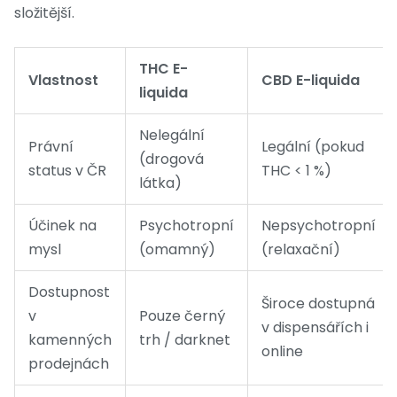
složitější.
THC E-
Vlastnost
CBD E-liquida
liquida
Nelegální
Právní
Legální (pokud
(drogová
status v ČR
THC < 1 %)
látka)
Účinek na
Psychotropní
Nepsychotropní
mysl
(omamný)
(relaxační)
Dostupnost
Široce dostupná
v
Pouze černý
v dispensářích i
kamenných
trh / darknet
online
prodejnách