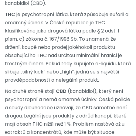
kanabidiol (CBD).
THC
je
psychotropní látka, která způsobuje euforii a
omamný účinek
. V České republice je THC
klasifikováno jako drogová látka podle § 2 odst. 1
písm. c) zákona č. 167/1998 Sb. To znamená, že
držení, koupě nebo prodej jakéhokoli produktu
obsahujícího THC nad určitou minimální hranici je
trestným činem. Pokud tedy kupujete e-liquidu, která
slibuje „silný kick“ nebo „high“, jedná se s největší
pravděpodobností o nelegální produkt.
Na druhé straně stojí
CBD
(kanabidiol), který
není
psychotropní a nemá omamné účinky
. Česká policie
a soudy dlouhodobě uznávají, že CBD samotné není
drogou. Legální jsou produkty z odrůd konopí, které
mají obsah THC nižší než 1 %. Problém nastává až u
extraktů a koncentrátů, kde může být situace