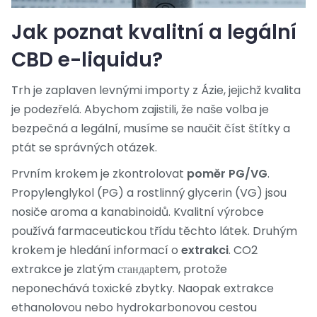
Jak poznat kvalitní a legální
CBD e-liquidu?
Trh je zaplaven levnými importy z Ázie, jejichž kvalita
je podezřelá. Abychom zajistili, že naše volba je
bezpečná a legální, musíme se naučit číst štítky a
ptát se správných otázek.
Prvním krokem je zkontrolovat
poměr PG/VG
.
Propylenglykol (PG) a rostlinný glycerin (VG) jsou
nosiče aroma a kanabinoidů. Kvalitní výrobce
používá farmaceutickou třídu těchto látek. Druhým
krokem je hledání informací o
extrakci
. CO2
extrakce je zlatým стандарtem, protože
neponechává toxické zbytky. Naopak extrakce
ethanolovou nebo hydrokarbonovou cestou