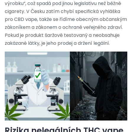
výrobku“, což spadá pod jinou legislativu než běžné
cigarety. V Česku zatím chybí specifická vyhláška
pro CBD vape, takže se řídíme obecným občanským
zákoníkem a zákonem o ochraně veřejného zdraví.
Pokud je produkt šaržově testovaný a neobsahuje
zakázané látky, je jeho prodej a držení legální.
Rizika nelegálních THC vape