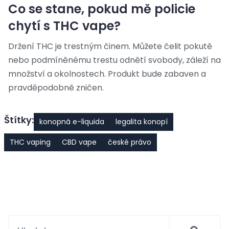
Co se stane, pokud mě policie
chytí s THC vape?
Držení THC je trestným činem. Můžete čelit pokutě
nebo podmíněnému trestu odnětí svobody, záleží na
množství a okolnostech. Produkt bude zabaven a
pravděpodobně zničen.
Štítky:
konopná e-liquida
legalita konopí
THC vaping
CBD vape
české právo