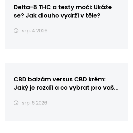
Delta-8 THC a testy moči: Ukáže
se? Jak dlouho vydrží v těle?
srp, 4 2026
CBD balzám versus CBD krém:
Jaký je rozdíl a co vybrat pro vaši
pleť?
srp, 6 2026