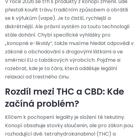
V roce 2026 se trh s produkty z konopí změnil. Lidé
přestali kouřit trávu tradičním způsobem a obrátili
se k výfukům (vape). Je to čistší, rychlejší a
diskrétnější. Ale právní systém za touto technologií
stále dohání. Chybí specifické vyhlášky pro
„konopné e-likvidy“, takže musíme hledat odpovědi v
zákoně o obchodování s drogovými látkami a ve
směrnici EU o tabákových výrobcích. Pojďme si
rozebrat, kde je ta čára, která odděluje legální
relaxaci od trestného činu.
Rozdíl mezi THC a CBD: Kde
začíná problém?
Klíčem k pochopení legality je složení té tekutiny.
Konopí obsahuje stovky sloučenin, ale pro zákon jsou
rozhodující dvě: tetrahydrokanabinol (THC) a