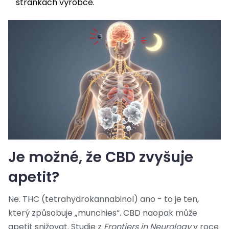
stránkách výrobce.
Je možné, že CBD zvyšuje
apetit?
Ne. THC (tetrahydrokannabinol) ano - to je ten,
který způsobuje „munchies“. CBD naopak může
apetit snižovat. Studie z
Frontiers in Neurology
v roce