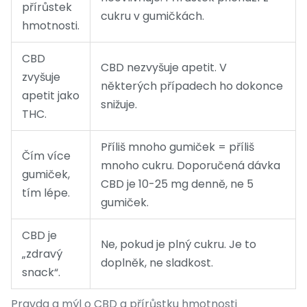
přírůstek
cukru v gumičkách.
hmotnosti.
CBD
CBD nezvyšuje apetit. V
zvyšuje
některých případech ho dokonce
apetit jako
snižuje.
THC.
Příliš mnoho gumiček = příliš
Čím více
mnoho cukru. Doporučená dávka
gumiček,
CBD je 10-25 mg denně, ne 5
tím lépe.
gumiček.
CBD je
Ne, pokud je plný cukru. Je to
„zdravý
doplněk, ne sladkost.
snack“.
Pravda a mýl o CBD a přírůstku hmotnosti