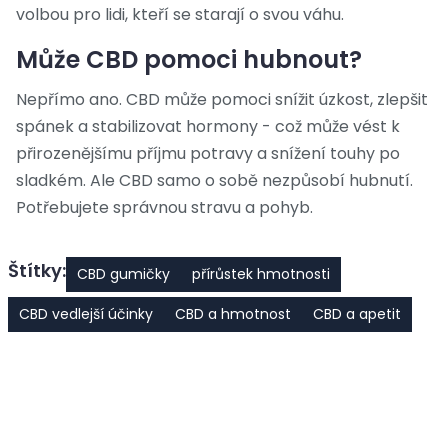
volbou pro lidi, kteří se starají o svou váhu.
Může CBD pomoci hubnout?
Nepřímo ano. CBD může pomoci snížit úzkost, zlepšit
spánek a stabilizovat hormony - což může vést k
přirozenějšímu příjmu potravy a snížení touhy po
sladkém. Ale CBD samo o sobě nezpůsobí hubnutí.
Potřebujete správnou stravu a pohyb.
Štítky:
CBD gumičky
přírůstek hmotnosti
CBD vedlejší účinky
CBD a hmotnost
CBD a apetit