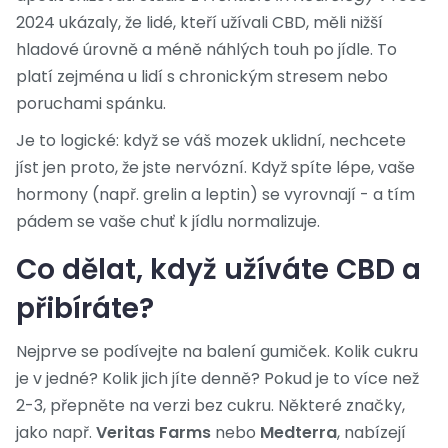
2024 ukázaly, že lidé, kteří užívali CBD, měli nižší
hladové úrovně a méně náhlých touh po jídle. To
platí zejména u lidí s chronickým stresem nebo
poruchami spánku.
Je to logické: když se váš mozek uklidní, nechcete
jíst jen proto, že jste nervózní. Když spíte lépe, vaše
hormony (např. grelin a leptin) se vyrovnají - a tím
pádem se vaše chuť k jídlu normalizuje.
Co dělat, když užíváte CBD a
přibíráte?
Nejprve se podívejte na balení gumiček. Kolik cukru
je v jedné? Kolik jich jíte denně? Pokud je to více než
2-3, přepněte na verzi bez cukru. Některé značky,
jako např.
Veritas Farms
nebo
Medterra
, nabízejí