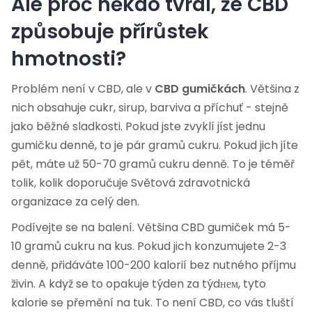
Ale proč někdo tvrdí, že CBD
způsobuje přírůstek
hmotnosti?
Problém není v CBD, ale v
CBD gumičkách
. Většina z
nich obsahuje cukr, sirup, barviva a příchuť - stejně
jako běžné sladkosti. Pokud jste zvyklí jíst jednu
gumičku denně, to je pár gramů cukru. Pokud jich jíte
pět, máte už 50-70 gramů cukru denně. To je téměř
tolik, kolik doporučuje Světová zdravotnická
organizace za celý den.
Podívejte se na balení. Většina CBD gumiček má 5-
10 gramů cukru na kus. Pokud jich konzumujete 2-3
denně, přidáváte 100-200 kalorií bez nutného příjmu
živin. A když se to opakuje týden za týdнем, tyto
kalorie se přemění na tuk. To není CBD, co vás tluští