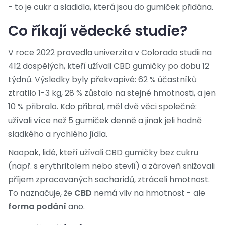
- to je cukr a sladidla, která jsou do gumiček přidána.
Co říkají vědecké studie?
V roce 2022 provedla univerzita v Colorado studii na
412 dospělých, kteří užívali CBD gumičky po dobu 12
týdnů. Výsledky byly překvapivé: 62 % účastníků
ztratilo 1-3 kg, 28 % zůstalo na stejné hmotnosti, a jen
10 % přibralo. Kdo přibral, měl dvě věci společné:
užívali více než 5 gumiček denně a jinak jeli hodně
sladkého a rychlého jídla.
Naopak, lidé, kteří užívali CBD gumičky bez cukru
(např. s erythritolem nebo stevií) a zároveň snižovali
příjem zpracovaných sacharidů, ztráceli hmotnost.
To naznačuje, že
CBD
nemá vliv na hmotnost - ale
forma podání
ano.