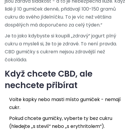
jsou zdravá sladkost - a to je nebezpečná iluze. Když
lidé jí 10 gumiček denně, přidávají 100-150 gramů
cukru do svého jídelníčku. To je víc než většina
dospělých má doporučeno za celý týden.“
Je to jako kdybyste si koupili „zdravý“ jogurt plný
cukru a mysleli si, že to je zdravé. To není pravda.
CBD gumičky s cukrem nejsou zdravější než
čokoláda.
Když chcete CBD, ale
nechcete přibírat
Volte kapky nebo masti místo gumiček - nemají
cukr.
Pokud chcete gumičky, vyberte ty bez cukru
(hledejte „s stevií“ nebo „s erythritolem“).