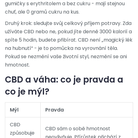
gumičky s erythritolem a bez cukru - mají stejnou
chuť, ale 0 gramů cukru na kus.
Druhý krok: sledujte svůj celkový příjem potravy. Zda
užíváte CBD nebo ne, pokud jíte denně 3000 kalorií a
spíte 5 hodin, budete přibírat. CBD není „magický lék
na hubnutí“ - je to pomůcka na vyrovnání těla.
Pokud se nezmění vaše životní styl, nezmění se ani
hmotnost.
CBD a váha: co je pravda a
co je mýl?
Mýl
Pravda
CBD
CBD sám o sobě hmotnost
způsobuje
neovlivňuje. Přírůstek přichází z