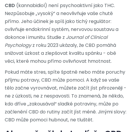
CBD
(kannabidiol) není psychoaktivní jako THC.
Nezpůsobuje „vysoký“ a neovlivňuje vaše chutě
přímo. Jeho účinek je spíš jako tichý regulátor:
ovlivňuje endokrinní systém, nervovou soustavu a
dokonce i imunitu. Studie z
Journal of Clinical
Psychology
z roku 2023 ukázaly, že CBD pomáhá
snižovat úzkost a zlepšovat kvalitu spánku - obě
věci, které mohou přímo ovlivňovat hmotnost.
Pokud máte stres, spíte špatně nebo máte poruchy
příjmu potravy, CBD může pomoci. A když se vaše
tělo začne vyrovnávat, můžete začít jíst přirozeněji -
ne z úzkosti, ne z nespavosti. To znamená, že někdo,
kdo dříve „zakousával“ sladké potraviny, může po
začlenění CBD do rutiny začít jíst méně. Jinými slovy:
CBD může pomoci hubnout, ne tluštět.