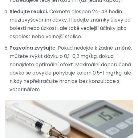
Potřebujete tedy jen 0,05 ml (asi jedna kapka).
Sledujte reakci.
Čekněte alespoň 24-48 hodin
mezi zvyšováním dávky. Hledejte známky úlevy od
bolesti nebo úzkosti, ale také vedlejší účinky jako
ospalost nebo volnější stolice.
Pozvolna zvyšujte.
Pokud nedojde k žádné změně,
můžete zvýšit dávku o 0,1-0,2 mg/kg, dokud
nenajdete optimální efekt. Maximální doporučená
dávka se obvykle pohybuje kolem 0,5-1 mg/kg, ale
nikdy nepřekračujte hranice bez konzultace s
veterinářem.