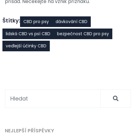
přísad. Nečekejte na vznik příznaků.
Štítky:
CBD pro psy
dávkování CBD
lidská CBD vs psí CBD
bezpečnost CBD pro psy
vedlejší účinky CBD
NEJLEPŠÍ PŘÍSPĚVKY