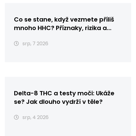
Co se stane, když vezmete příliš
mnoho HHC? Příznaky, rizika a
první pomoc
srp, 7 2026
Delta-8 THC a testy moči: Ukáže
se? Jak dlouho vydrží v těle?
srp, 4 2026