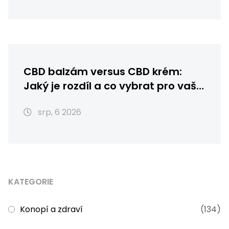
CBD balzám versus CBD krém:
Jaký je rozdíl a co vybrat pro vaši
pleť?
srp, 6 2026
KATEGORIE
Konopí a zdraví
(134)