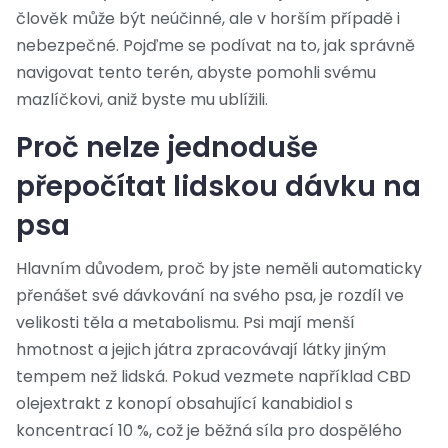
člověk může být neúčinné, ale v horším případě i
nebezpečné. Pojďme se podívat na to, jak správně
navigovat tento terén, abyste pomohli svému
mazlíčkovi, aniž byste mu ublížili.
Proč nelze jednoduše
přepočítat lidskou dávku na
psa
Hlavním důvodem, proč by jste neměli automaticky
přenášet své dávkování na svého psa, je rozdíl ve
velikosti těla a metabolismu. Psi mají menší
hmotnost a jejich játra zpracovávají látky jiným
tempem než lidská. Pokud vezmete například
CBD
olej
extrakt z konopí obsahující kanabidiol
s
koncentrací 10 %, což je běžná síla pro dospělého