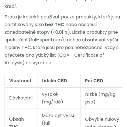
křečí.
Proto je kritické používat pouze produkty, které jsou
certifikovány jako
bez THC
nebo obsahují
zanedbatelné stopy (<0,01 %). Lidské produkty plně
spektrální (full-spectrum) mohou obsahovat vyšší
hladiny THC, které jsou pro psa nebezpečné. Vždy si
přečtěte analytický list (COA - Certificate of
Analysis) od výrobce.
Vlastnost
Lidské CBD
Psí CBD
Vysoké
Nízké (mg/kg
Dávkování
(mg/lidé)
psa)
Může být vyšší
Obsah
Obvykle nulový
(full-
THC
nebo stopový