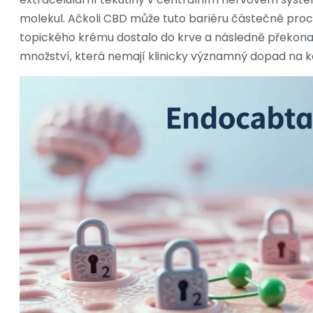
molekul. Ačkoli CBD může tuto bariéru částečně proch
topického krému dostalo do krve a následně překonal
množství, která nemají klinicky významný dopad na ko