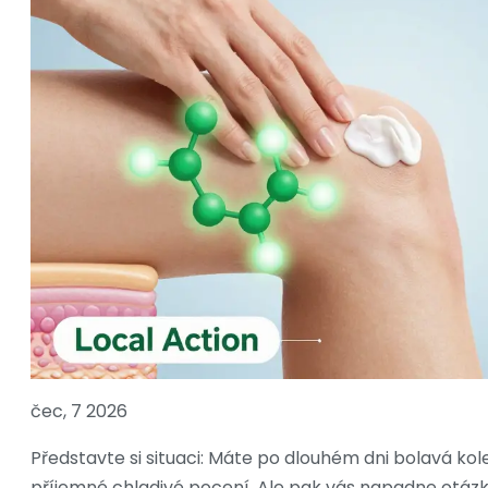
čec, 7 2026
Představte si situaci: Máte po dlouhém dni bolavá kol
příjemné chladivé pocení. Ale pak vás napadne otázka