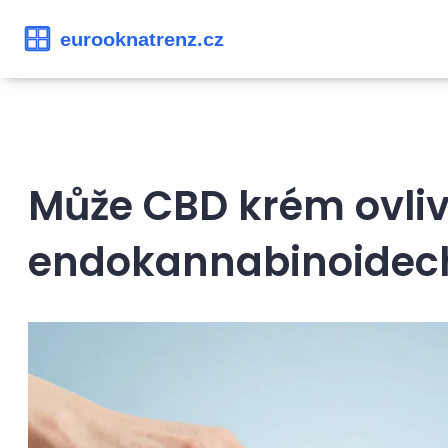
Může CBD krém ovliv
endokannabinoidech