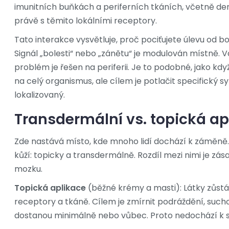
imunitních buňkách a periferních tkáních, včetně der
právě s těmito lokálními receptory.
Tato interakce vysvětluje, proč pociťujete úlevu od b
Signál „bolesti“ nebo „zánětu“ je modulován místně. 
problém je řešen na periferii. Je to podobné, jako kdy
na celý organismus, ale cílem je potlačit specifický 
lokalizovaný.
Transdermální vs. topická apl
Zde nastává místo, kde mnoho lidí dochází k záměně. 
kůží: topicky a transdermálně. Rozdíl mezi nimi je z
mozku.
Topická aplikace
(běžné krémy a masti): Látky zůstá
receptory a tkáně. Cílem je zmírnit podráždění, such
dostanou minimálně nebo vůbec. Proto nedochází k 