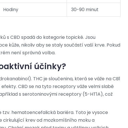
Hodiny
30-90 minut
vků s CBD
spadá do kategorie topické. Jsou
e kůže, nikoliv aby se staly součástí vaší krve. Pokud
 krém není správná volba.
aktivní účinky?
rokanabinol). THC je sloučenina, která se váže na CB1
efekty. CBD se na tyto receptory váže velmi slabě
například s serotoninovými receptory (5-HT1A), což
tzv. hematoencefalická bariéra. Toto je vysoce
e cirkulující krev od mozkomíšního moku a
mu. Chrání mozek před toxiny a většinou velkých