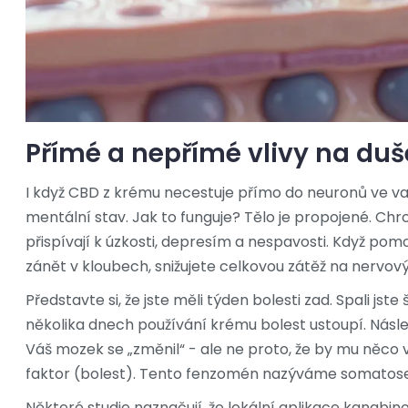
Přímé a nepřímé vlivy na duš
I když CBD z krému necestuje přímo do neuronů ve va
mentální stav. Jak to funguje? Tělo je propojené. Chr
přispívají k úzkosti, depresím a nespavosti. Když pom
zánět v kloubech, snižujete celkovou zátěž na nervov
Představte si, že jste měli týden bolesti zad. Spali jste
několika dnech používání krému bolest ustoupí. Následn
Váš mozek se „změnil“ - ale ne proto, že by mu něco vdec
faktor (bolest). Tento fenzomén nazýváme somatos
Některé studie naznačují, že lokální aplikace kanabi