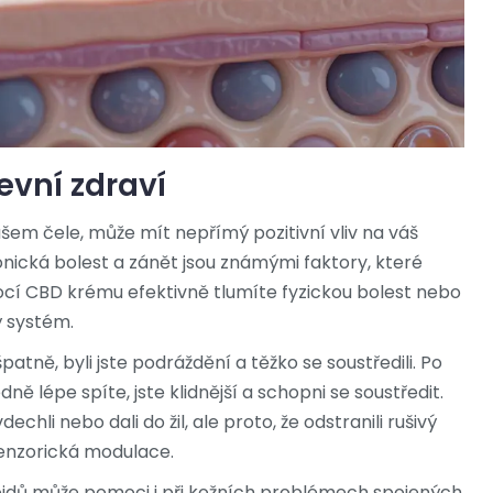
evní zdraví
šem čele, může mít nepřímý pozitivní vliv na váš
onická bolest a zánět jsou známými faktory, které
ocí
CBD krému
efektivně tlumíte fyzickou bolest nebo
ý systém.
 špatně, byli jste podráždění a těžko se soustředili. Po
ě lépe spíte, jste klidnější a schopni se soustředit.
hli nebo dali do žil, ale proto, že odstranili rušivý
enzorická modulace.
noidů může pomoci i při kožních problémech spojených