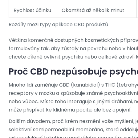
Rychlost účinku
Okamžitá až několik minut
Rozdíly mezi typy aplikace CBD produktů
Většina komerčně dostupných
kosmetických přípra
formulovány tak, aby zůstaly na povrchu nebo v hloubc
chcete cíleně ovlivnit psychiku nebo celkové zdraví,
Proč CBD nezpůsobuje psycho
Mnoho lidí zaměňuje CBD (kanabidiol) s THC (tetrahyd
receptory v mozku a způsobuje známé psychoaktivní 
nebo vůbec. Místo toho interaguje s jinými dráhami, 
může přispívat ke klidnému pocitu, ale bez opojení.
Dalším důvodem, proč krém nezmění vaše myšlení, je 
selektivní semipermeabilní membrána, která odděluj
extracelulární tekutiny v centrálním nervovém systé