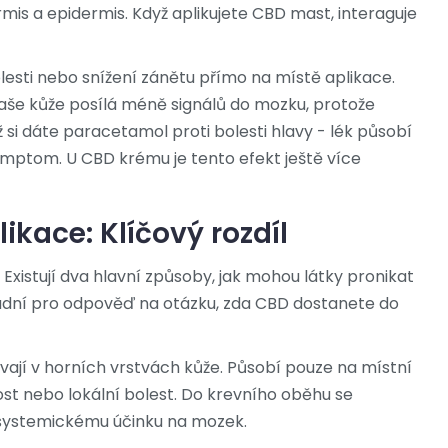
mis a epidermis. Když aplikujete
CBD mast
, interaguje
olesti nebo snížení zánětu přímo na místě aplikace.
Vaše kůže posílá méně signálů do mozku, protože
ž si dáte paracetamol proti bolesti hlavy - lék působí
symptom. U CBD krému je tento efekt ještě více
ikace: Klíčový rozdíl
Existují dva hlavní způsoby, jak mohou látky pronikat
ásadní pro odpověď na otázku, zda CBD dostanete do
vají v horních vrstvách kůže. Působí pouze na místní
ost nebo lokální bolest. Do krevního oběhu se
systemickému účinku na mozek.