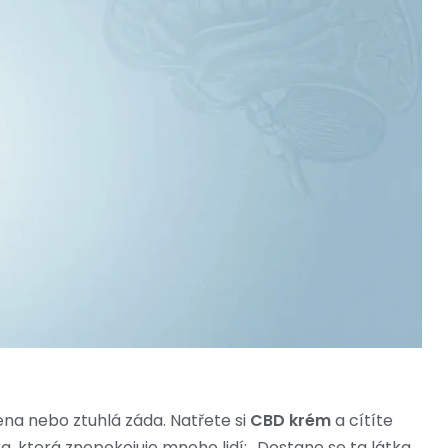
ena nebo ztuhlá záda. Natřete si
CBD krém
a cítíte
, která znepokojuje mnoho lidí: „Dostane se ta látka