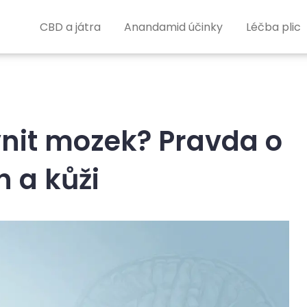
CBD a játra
Anandamid účinky
Léčba plic
nit mozek? Pravda o
 a kůži