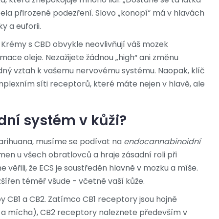
la přirozené podezření. Slovo „konopí“ má v hlavách
 a euforii.
. Krémy s CBD obvykle neovlivňují váš mozek
ace oleje. Nezažijete žádnou „high“ ani změnu
dný vztah k vašemu nervovému systému. Naopak, klíč
mplexním síti receptorů, které máte nejen v hlavě, ale
ní systém v kůži?
arihuana, musíme se podívat na
endocannabinoidní
en u všech obratlovců a hraje zásadní roli při
 věřili, že ECS je soustředěn hlavně v mozku a míše.
šířen téměř všude - včetně vaší kůže.
y CB1 a CB2. Zatímco CB1 receptory jsou hojně
a mícha), CB2 receptory naleznete především v