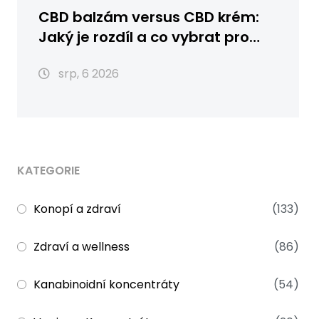
CBD balzám versus CBD krém:
Jaký je rozdíl a co vybrat pro
vaši pleť?
srp, 6 2026
KATEGORIE
Konopí a zdraví
(133)
Zdraví a wellness
(86)
Kanabinoidní koncentráty
(54)