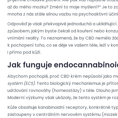
až do mého mozku? Změní to moje myšlení?“ Je to zce
mnoha z nás stále silnou vazbu na psychoaktivní účinky
Odpověď je však překvapivě jednoduchá a uklidňující
způsobem, jakým byste čekali od kouření nebo konzum
vnímání reality. To neznamená, že by CBD nemělo žá
k pochopení toho, co se děje ve vašem těle, leží v ko
i přímo pod kůží.
Jak funguje endocannabinoid
Abychom pochopili, proč CBD krém nepůsobí jako m
systém (ECS)
. Tento biologický mechanismus je přítom
udržování rovnováhy (homeostázy) v těle. Dlouho jsme
Moderní výzkumy však ukázaly, že tento systém je roz
Kůže obsahuje kanabinoidní receptory, konkrétně typ
zastoupeny v centrálním nervovém systému (mozek 