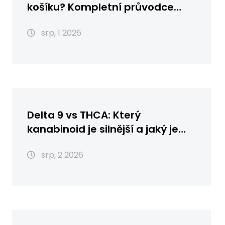
košíku? Kompletní průvodce
nákupem, skladováním a
srp, 1 2026
použitím
Delta 9 vs THCA: Který
kanabinoid je silnější a jaký je
rozdíl?
srp, 2 2026