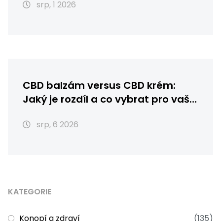
srp, 1 2026
CBD balzám versus CBD krém:
Jaký je rozdíl a co vybrat pro vaši
pleť?
srp, 6 2026
KATEGORIE
Konopí a zdraví
(135)