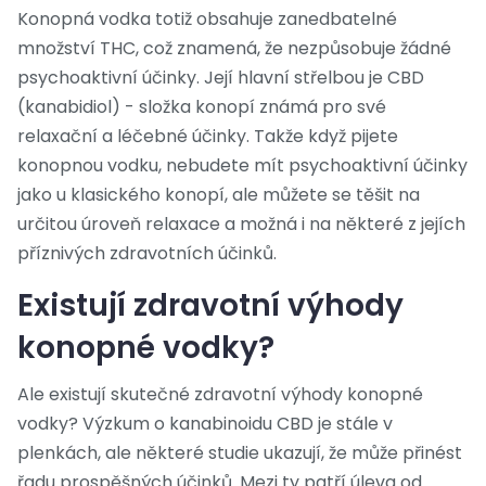
Konopná vodka totiž obsahuje zanedbatelné
množství THC, což znamená, že nezpůsobuje žádné
psychoaktivní účinky. Její hlavní střelbou je CBD
(kanabidiol) - složka konopí známá pro své
relaxační a léčebné účinky. Takže když pijete
konopnou vodku, nebudete mít psychoaktivní účinky
jako u klasického konopí, ale můžete se těšit na
určitou úroveň relaxace a možná i na některé z jejích
příznivých zdravotních účinků.
Existují zdravotní výhody
konopné vodky?
Ale existují skutečné zdravotní výhody konopné
vodky? Výzkum o kanabinoidu CBD je stále v
plenkách, ale některé studie ukazují, že může přinést
řadu prospěšných účinků. Mezi ty patří úleva od