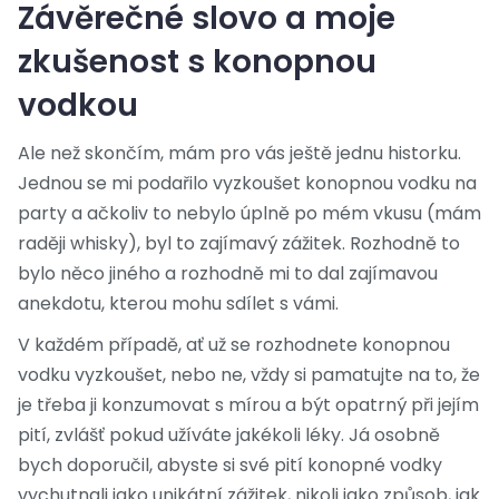
Závěrečné slovo a moje
zkušenost s konopnou
vodkou
Ale než skončím, mám pro vás ještě jednu historku.
Jednou se mi podařilo vyzkoušet konopnou vodku na
party a ačkoliv to nebylo úplně po mém vkusu (mám
raději whisky), byl to zajímavý zážitek. Rozhodně to
bylo něco jiného a rozhodně mi to dal zajímavou
anekdotu, kterou mohu sdílet s vámi.
V každém případě, ať už se rozhodnete konopnou
vodku vyzkoušet, nebo ne, vždy si pamatujte na to, že
je třeba ji konzumovat s mírou a být opatrný při jejím
pití, zvlášť pokud užíváte jakékoli léky. Já osobně
bych doporučil, abyste si své pití konopné vodky
vychutnali jako unikátní zážitek, nikoli jako způsob, jak