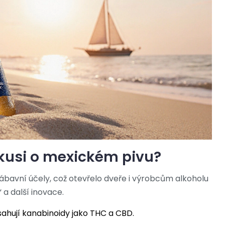
skusi o mexickém pivu?
ábavní účely, což otevřelo dveře i výrobcům alkoholu
 a další inovace.
obsahují kanabinoidy jako THC a CBD.