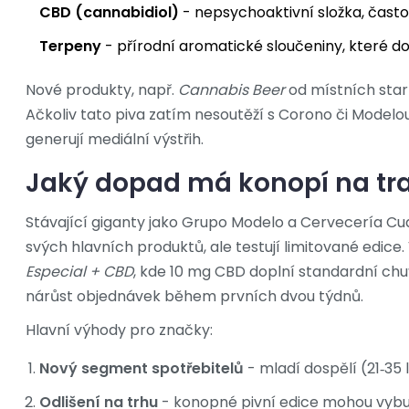
CBD (cannabidiol)
- nepsychoaktivní složka, často 
Terpeny
- přírodní aromatické sloučeniny, které dod
Nové produkty, např.
Cannabis Beer
od místních start
Ačkoliv tato piva zatím nesoutěží s Corono či Modelou
generují mediální výstřih.
Jaký dopad má konopí na tra
Stávající giganty jako Grupo Modelo a Cervecería 
svých hlavních produktů, ale testují limitované edice.
Especial + CBD
, kde 10 mg CBD doplní standardní chu
nárůst objednávek během prvních dvou týdnů.
Hlavní výhody pro značky:
Nový segment spotřebitelů
- mladí dospělí (21‑35 l
Odlišení na trhu
- konopné pivní edice mohou vyb