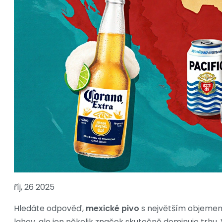
říj, 26 2025
Hledáte odpověď,
mexické pivo
s největším objemem
lahev, ale jen několik značek skutečně dominuje trhu