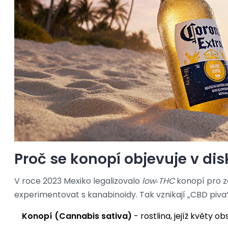
Proč se konopí objevuje v di
V roce 2023 Mexiko legalizovalo
low‑THC
konopí pro z
experimentovat s kanabinoidy. Tak vznikají „CBD piva“
Konopí (Cannabis sativa)
- rostlina, jejíž květy 