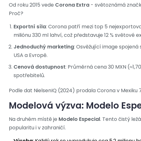
Od roku 2015 vede
Corona Extra
- světoznámá značka 
Proč?
Exportní síla
: Corona patří mezi top 5 nejexportova
miliónu 330 ml lahví, což představuje 12 % světové 
Jednoduchý marketing
: Osvěžující image spojená 
USA a Evropě.
Cenová dostupnost
: Průměrná cena 30 MXN (≈1,70 
spotřebitelů.
Podle dat NielsenIQ (2024) prodala Corona v Mexiku 7,8
Modelová výzva: Modelo Espe
Na druhém místě je
Modelo Especial
. Tento čistý le
popularitu i v zahraničí.
Výroba
: Každý rok se vyprodukuje cca 5,2 milionu he