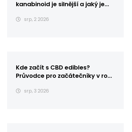
kanabinoid je silnější a jaký je
rozdíl?
srp, 2 2026
Kde začít s CBD edibles?
Průvodce pro začátečníky v roce
2026
srp, 3 2026