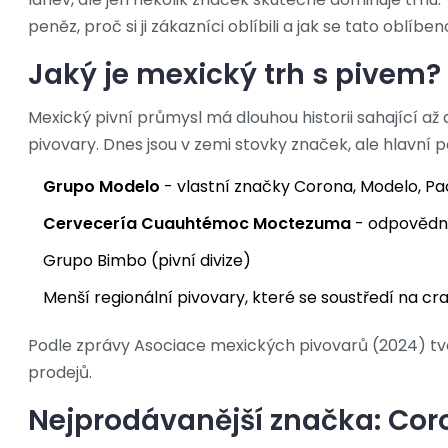
peněz, proč si ji zákazníci oblíbili a jak se tato obl
Jaký je mexický trh s pivem?
Mexický pivní průmysl má dlouhou historii sahající až do
pivovary. Dnes jsou v zemi stovky značek, ale hlavní pod
Grupo Modelo
- vlastní značky Corona, Modelo, Paci
Cervecería Cuauhtémoc Moctezuma
- odpovědná
Grupo Bimbo (pivní divize)
Menší regionální pivovary, které se soustředí na craf
Podle zprávy Asociace mexických pivovarů (2024) tvo
prodejů.
Nejprodávanější značka: Cor