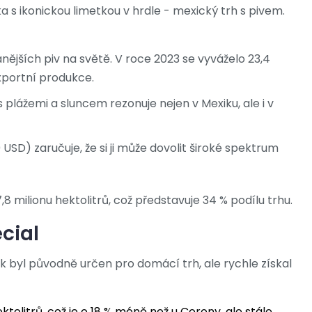
s ikonickou limetkou v hrdle - mexický trh s pivem.
nějších piv na světě. V roce 2023 se vyváželo 23,4
exportní produkce.
s plážemi a sluncem rezonuje nejen v Mexiku, ale i v
USD) zaručuje, že si ji může dovolit široké spektrum
 milionu hektolitrů, což představuje 34 % podílu trhu.
cial
žák byl původně určen pro domácí trh, ale rychle získal
ktolitrů, což je o 18 % méně než u Corony, ale stále