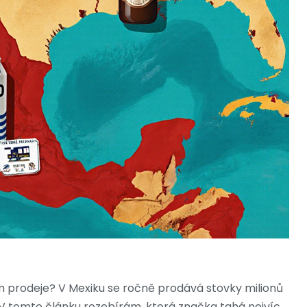
 prodeje? V Mexiku se ročně prodává stovky milionů
. V tomto článku rozebírám, která značka tahá nejvíc