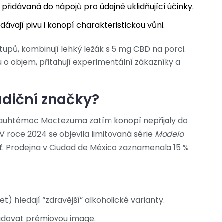
přidávaná do nápojů pro údajné uklidňující účinky.
ávají pivu i konopí charakteristickou vůni.
upů, kombinují lehký ležák s 5 mg CBD na porci.
 o objem, přitahují experimentální zákazníky a
diční značky?
Cuauhtémoc Moctezuma zatím konopí nepřijaly do
 V roce 2024 se objevila limitovaná série
Modelo
ť. Prodejna v Ciudad de México zaznamenala 15 %
et) hledají “zdravější” alkoholické varianty.
udovat prémiovou image.