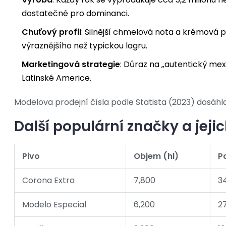
dostatečné pro dominanci.
Chuťový profil
: Silnější chmelová nota a krémová pě
výraznějšího než typickou lagru.
Marketingová strategie
: Důraz na „autentický mex
Latinské Americe.
Modelova prodejní čísla podle Statista (2023) dosáhla 6
Další populární značky a jejic
Pivo
Objem (hl)
P
Corona Extra
7,800
3
Modelo Especial
6,200
2