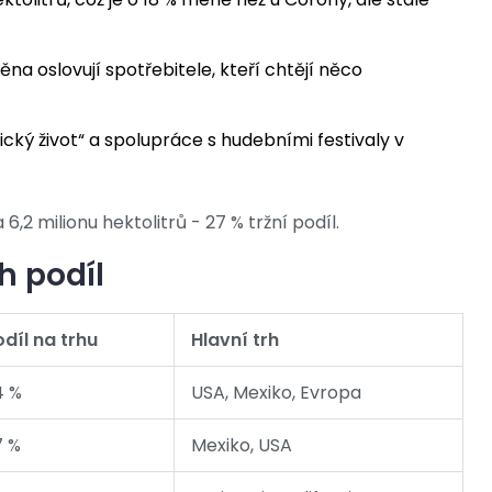
na oslovují spotřebitele, kteří chtějí něco
ický život“ a spolupráce s hudebními festivaly v
,2 milionu hektolitrů - 27 % tržní podíl.
h podíl
odíl na trhu
Hlavní trh
4 %
USA, Mexiko, Evropa
7 %
Mexiko, USA