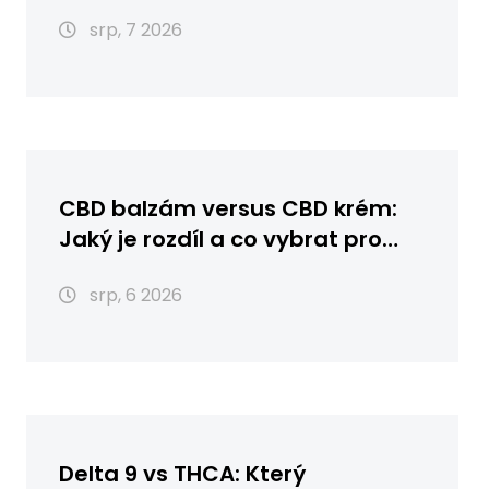
první pomoc
srp, 7 2026
CBD balzám versus CBD krém:
Jaký je rozdíl a co vybrat pro
vaši pleť?
srp, 6 2026
Delta 9 vs THCA: Který