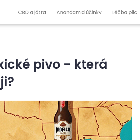
CBD a játra
Anandamid účinky
Léčba plic
ické pivo - která
ji?