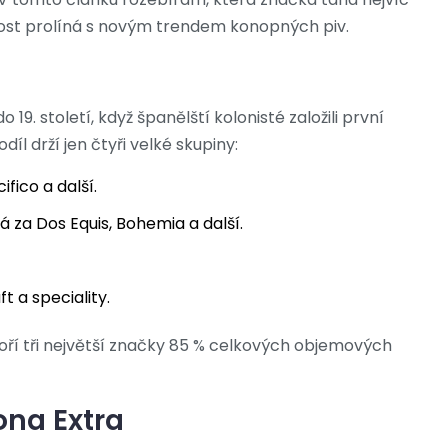
íbenost prolíná s novým trendem konopných piv.
 19. století, když španělští kolonisté založili první
íl drží jen čtyři velké skupiny:
fico a další.
 za Dos Equis, Bohemia a další.
t a speciality.
ří tři největší značky 85 % celkových objemových
ona Extra