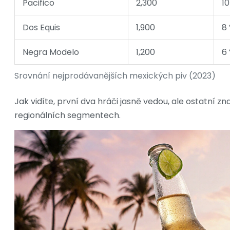
Pacifico
2,300
10
Dos Equis
1,900
8
Negra Modelo
1,200
6
Srovnání nejprodávanějších mexických piv (2023)
Jak vidíte, první dva hráči jasně vedou, ale ostatní z
regionálních segmentech.