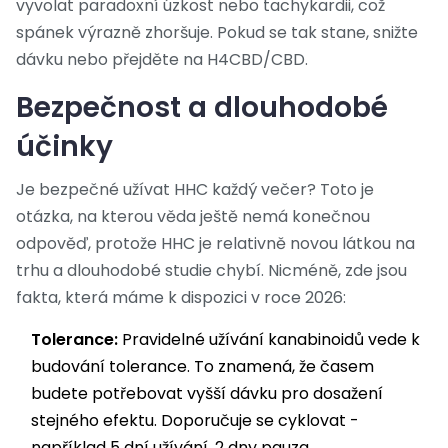
vyvolat paradoxní úzkost nebo tachykardii, což
spánek výrazně zhoršuje. Pokud se tak stane, snižte
dávku nebo přejděte na H4CBD/CBD.
Bezpečnost a dlouhodobé
účinky
Je bezpečné užívat HHC každý večer? Toto je
otázka, na kterou věda ještě nemá konečnou
odpověď, protože HHC je relativně novou látkou na
trhu a dlouhodobé studie chybí. Nicméně, zde jsou
fakta, která máme k dispozici v roce 2026:
Tolerance:
Pravidelné užívání kanabinoidů vede k
budování tolerance. To znamená, že časem
budete potřebovat vyšší dávku pro dosažení
stejného efektu. Doporučuje se cyklovat -
například 5 dní užívání, 2 dny pauza.