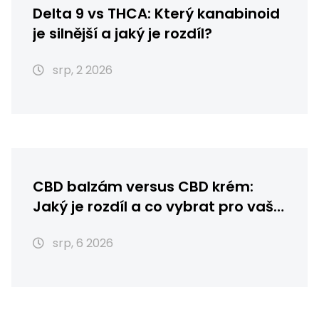
Delta 9 vs THCA: Který kanabinoid
je silnější a jaký je rozdíl?
srp, 2 2026
CBD balzám versus CBD krém:
Jaký je rozdíl a co vybrat pro vaši
pleť?
srp, 6 2026