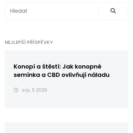
NEJLEPŠÍ PŘÍSPĚVKY
Konopí a štěstí: Jak konopné
semínka a CBD ovlivňují náladu
srp, 5 2026