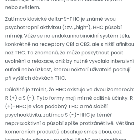
nebo světlem.
Zatímco klasické delta-9-THC je známé svou
psychotropní aktivitou (tzv. „high“), HHC působí
mírněji. Váže se na endokannabinoidní systém těla,
konkrétně na receptory CB1 a CB2, ale s nižší afinitou
než THC. To znamená, že může poskytnout pocit
uvolnění a relaxace, aniž by nutně vyvolalo intenzivní
euforii nebo úzkost, kterou někteří uživatelé pociťují
při vyšších dávkách THC.
Důležité je zmínit, že HHC existuje ve dvou izomerech:
R (+) a S (-). Tyto formy mají mírně odlišné účinky. R
(+)-HHC je více podobný THC a má slabší
psychoaktivitu, zatímco S (-)-HHC je téměř
nepсихоaktivní a působí spíše protizánětlivě. Většina
komerčních produktů obsahuje směs obou, což