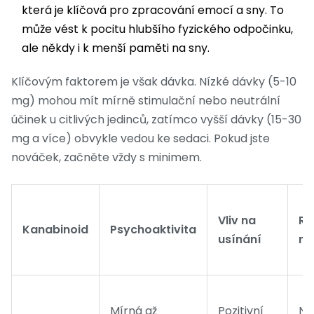
která je klíčová pro zpracování emocí a sny. To
může vést k pocitu hlubšího fyzického odpočinku,
ale někdy i k menší paměti na sny.
Klíčovým faktorem je však dávka. Nízké dávky (5-10
mg) mohou mít mírně stimulační nebo neutrální
účinek u citlivých jedinců, zatímco vyšší dávky (15-30
mg a více) obvykle vedou ke sedaci. Pokud jste
nováček, začněte vždy s minimem.
Vliv na
Ra
Kanabinoid
Psychoaktivita
usínání
ma
Mírná až
Pozitivní
Ní