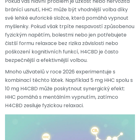
Pokud váš hlavní problém je úzkost nebo nervozita
bránící usnutí, HHC může být vhodnější volba díky
své lehké euforické složce, která pomáhá vypnout
myšlenky. Pokud však trpíte nespavostí způsobenou
fyzickým napětím, bolestmi nebo jen potřebujete
čistší formu relaxace bez rizika závislosti nebo
poškození kognitivních funkcí, H4CBD je často
bezpečnější a efektivnější volbou.
Mnoho uživatelů v roce 2026 experimentuje s
kombinací těchto látek. Například 5 mg HHC spolu s
10 mg H4CBD může poskytnout synergický efekt:
HHC pomáhá s mentálním vypnutím, zatímco
H4CBD zesiluje fyzickou relaxaci.