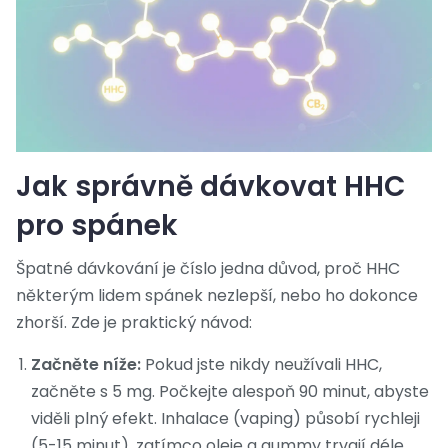
Jak správně dávkovat HHC
pro spánek
Špatné dávkování je číslo jedna důvod, proč HHC
některým lidem spánek nezlepší, nebo ho dokonce
zhorší. Zde je praktický návod:
Začněte níže:
Pokud jste nikdy neužívali HHC,
začněte s 5 mg. Počkejte alespoň 90 minut, abyste
viděli plný efekt. Inhalace (vaping) působí rychleji
(5-15 minut), zatímco oleje a gummy trvají déle