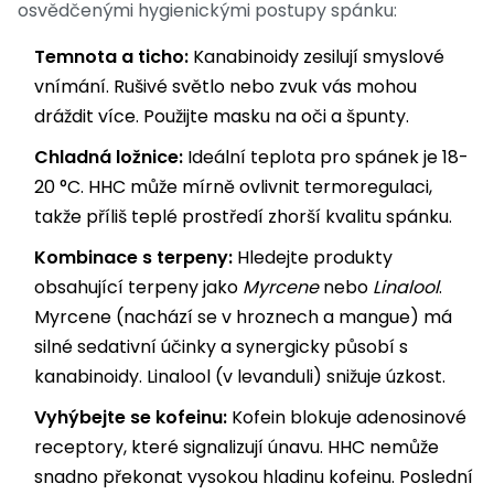
osvědčenými hygienickými postupy spánku:
Temnota a ticho:
Kanabinoidy zesilují smyslové
vnímání. Rušivé světlo nebo zvuk vás mohou
dráždit více. Použijte masku na oči a špunty.
Chladná ložnice:
Ideální teplota pro spánek je 18-
20 °C. HHC může mírně ovlivnit termoregulaci,
takže příliš teplé prostředí zhorší kvalitu spánku.
Kombinace s terpeny:
Hledejte produkty
obsahující terpeny jako
Myrcene
nebo
Linalool
.
Myrcene (nachází se v hroznech a mangue) má
silné sedativní účinky a synergicky působí s
kanabinoidy. Linalool (v levanduli) snižuje úzkost.
Vyhýbejte se kofeinu:
Kofein blokuje adenosinové
receptory, které signalizují únavu. HHC nemůže
snadno překonat vysokou hladinu kofeinu. Poslední