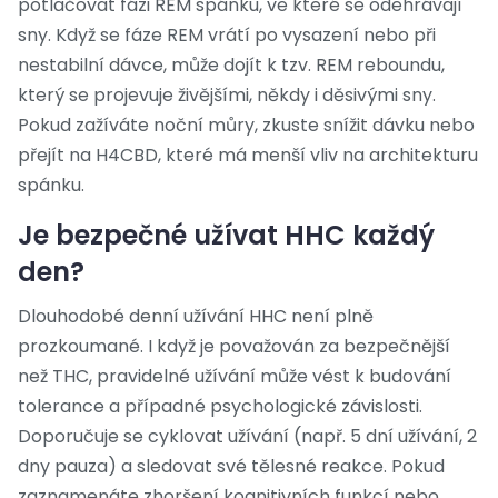
potlačovat fázi REM spánku, ve které se odehrávají
sny. Když se fáze REM vrátí po vysazení nebo při
nestabilní dávce, může dojít k tzv. REM reboundu,
který se projevuje živějšími, někdy i děsivými sny.
Pokud zažíváte noční můry, zkuste snížit dávku nebo
přejít na H4CBD, které má menší vliv na architekturu
spánku.
Je bezpečné užívat HHC každý
den?
Dlouhodobé denní užívání HHC není plně
prozkoumané. I když je považován za bezpečnější
než THC, pravidelné užívání může vést k budování
tolerance a případné psychologické závislosti.
Doporučuje se cyklovat užívání (např. 5 dní užívání, 2
dny pauza) a sledovat své tělesné reakce. Pokud
zaznamenáte zhoršení kognitivních funkcí nebo