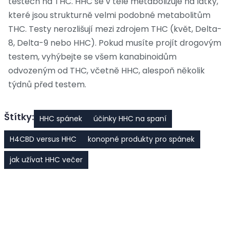
testech na THC. HHC se v těle metabolizuje na látky,
které jsou strukturně velmi podobné metabolitům
THC. Testy nerozlišují mezi zdrojem THC (květ, Delta-
8, Delta-9 nebo HHC). Pokud musíte projít drogovým
testem, vyhýbejte se všem kanabinoidům
odvozeným od THC, včetně HHC, alespoň několik
týdnů před testem.
Štítky:
HHC spánek
účinky HHC na spaní
H4CBD versus HHC
konopné produkty pro spánek
jak užívat HHC večer