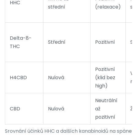
HHC
střední
(relaxace)
st
Delta-8-
Střední
Pozitivní
St
THC
Pozitivní
Ve
H4CBD
Nulová
(klid bez
ní
high)
Neutrální
CBD
Nulová
až
Žá
pozitivní
Srovnání účinků HHC a dalších kanabinoidů na spánek