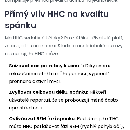
komplikuje přesnou predikci účinků na jednotlivce.
Přímý vliv HHC na kvalitu
spánku
Má HHC sedativní účinky? Pro většinu uživatelů platí,
že ano, ale s nuancemi. Studie a anekdotické důkazy
naznačují, že HHC může:
Snižovat čas potřebný k usnutí:
Díky svému
relaxačnímu efektu může pomoci „vypnout“
přehnaně aktivní mysl.
Zvyšovat celkovou délku spánku:
Někteří
uživatelé reportují, že se probouzejí méně často
uprostřed noci.
Ovlivňovat REM fázi spánku:
Podobně jako THC
může HHC potlačovat fázi REM (rychlý pohyb očí),