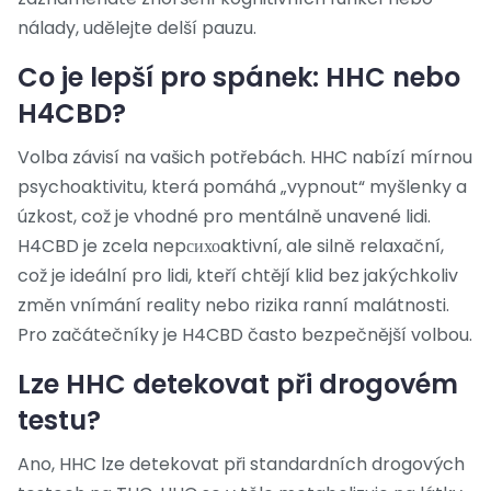
nálady, udělejte delší pauzu.
Co je lepší pro spánek: HHC nebo
H4CBD?
Volba závisí na vašich potřebách. HHC nabízí mírnou
psychoaktivitu, která pomáhá „vypnout“ myšlenky a
úzkost, což je vhodné pro mentálně unavené lidi.
H4CBD je zcela nepсихоaktivní, ale silně relaxační,
což je ideální pro lidi, kteří chtějí klid bez jakýchkoliv
změn vnímání reality nebo rizika ranní malátnosti.
Pro začátečníky je H4CBD často bezpečnější volbou.
Lze HHC detekovat při drogovém
testu?
Ano, HHC lze detekovat při standardních drogových