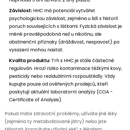
Závislost:
HHC má potenciál vytvářet
psychologickou závislost, zejména u lidí s historií
poruch souvisejících s látkami. Fyzická závislost je
méně pravděpodobná než u nikotinu, ale
abstinenční příznaky (dráždivost, nespavost) po
vysazení mohou nastat.
Kvalita produktu:
Trh s HHC je stále částečně
regulován. Hrozí riziko kontaminace těžkými kovy,
pesticidy nebo reziduálními rozpouštědly. Vždy
kupujte pouze od ověřených prodejců, kteří
poskytují aktuální laboratorní analýzy (COA -
Certificate of Analysis).
Pokud máte zdravotní problémy, užíváte jiné léky
(zejména ty metabolizované játry) nebo jste
těhotná, konzultujte užívání HHC s lékařem.