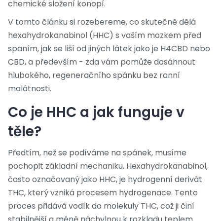
chemické složení konopí.
V tomto článku si rozebereme, co skutečně dělá
hexahydrokanabinol (HHC) s vaším mozkem před
spaním, jak se liší od jiných látek jako je H4CBD nebo
CBD, a především - zda vám pomůže dosáhnout
hlubokého, regeneračního spánku bez ranní
malátnosti.
Co je HHC a jak funguje v
těle?
Předtím, než se podíváme na spánek, musíme
pochopit základní mechaniku.
Hexahydrokanabinol
,
často označovaný jako
HHC
, je
hydrogenní derivát
THC, který vzniká procesem hydrogenace. Tento
proces přidává vodík do molekuly THC, což ji činí
stabilnější a méně náchylnou k rozkladu teplem