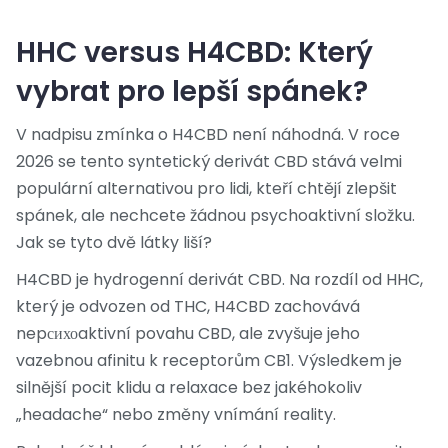
HHC versus H4CBD: Který
vybrat pro lepší spánek?
V nadpisu zmínka o H4CBD není náhodná. V roce
2026 se tento syntetický derivát CBD stává velmi
populární alternativou pro lidi, kteří chtějí zlepšit
spánek, ale nechcete žádnou psychoaktivní složku.
Jak se tyto dvě látky liší?
H4CBD
je
hydrogenní derivát CBD. Na rozdíl od HHC,
který je odvozen od THC, H4CBD zachovává
nepсихоaktivní povahu CBD, ale zvyšuje jeho
vazebnou afinitu k receptorům CB1. Výsledkem je
silnější pocit klidu a relaxace bez jakéhokoliv
„headache“ nebo změny vnímání reality.