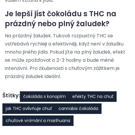
vašem vztahu k jídlu.
Je lepší jíst čokoládu s THC na
prázdný nebo plný žaludek?
Na prázdný žaludek. Tukově rozpustný THC se
vstřebává rychleji a efektivněji, když není v žaludku
mnoho jiného jídla. Pokud jíte na plný žaludek, efekt
se může zpožďovat o 2-3 hodiny a bude méně
intenzivní. Pro zkušenosti s chuťovým zážitkem je
prázdný žaludek ideální.
Štítky:
čokoláda s konopím
efekty THC na chuť
jak THC ovlivňuje chuť
cannabis čokoláda
chuťové vnímání a marihuana