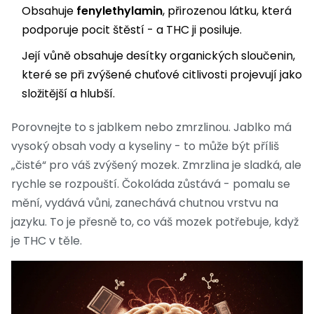
Obsahuje
fenylethylamin
, přirozenou látku, která
podporuje pocit štěstí - a THC ji posiluje.
Její vůně obsahuje desítky organických sloučenin,
které se při zvýšené chuťové citlivosti projevují jako
složitější a hlubší.
Porovnejte to s jablkem nebo zmrzlinou. Jablko má
vysoký obsah vody a kyseliny - to může být příliš
„čisté“ pro váš zvýšený mozek. Zmrzlina je sladká, ale
rychle se rozpouští. Čokoláda zůstává - pomalu se
mění, vydává vůni, zanechává chutnou vrstvu na
jazyku. To je přesně to, co váš mozek potřebuje, když
je THC v těle.