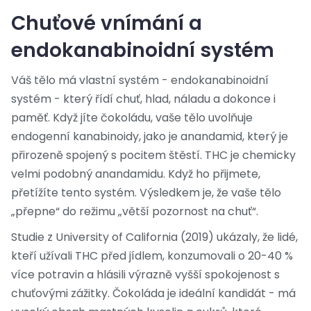
Chuťové vnímání a
endokanabinoidní systém
Váš tělo má vlastní systém - endokanabinoidní
systém - který řídí chuť, hlad, náladu a dokonce i
paměť. Když jíte čokoládu, vaše tělo uvolňuje
endogenní kanabinoidy, jako je anandamid, který je
přirozeně spojený s pocitem štěstí. THC je chemicky
velmi podobný anandamidu. Když ho přijmete,
přetížíte tento systém. Výsledkem je, že vaše tělo
„přepne“ do režimu „větší pozornost na chuť“.
Studie z University of California (2019) ukázaly, že lidé,
kteří užívali THC před jídlem, konzumovali o 20-40 %
více potravin a hlásili výrazně vyšší spokojenost s
chuťovými zážitky. Čokoláda je ideální kandidát - má