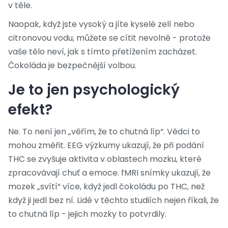
v těle.
Naopak, když jste vysoký a jíte kyselé zelí nebo
citronovou vodu, můžete se cítit nevolně - protože
vaše tělo neví, jak s tímto přetížením zacházet.
Čokoláda je bezpečnější volbou.
Je to jen psychologický
efekt?
Ne. To není jen „věřím, že to chutná líp“. Vědci to
mohou změřit. EEG výzkumy ukazují, že při podání
THC se zvyšuje aktivita v oblastech mozku, které
zpracovávají chuť a emoce. fMRI snímky ukazují, že
mozek „svítí“ více, když jedl čokoládu po THC, než
když ji jedl bez ní. Lidé v těchto studiích nejen říkali, že
to chutná líp - jejich mozky to potvrdily.