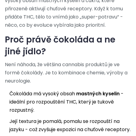
vysoký obsah mastných kyselin a cukrů, které
přirozeně aktivují chuťové receptory. Když k tomu
přidáte THC, tělo to vnímá jako „super-potravu“ -
něco, co by evoluce vybírala jako prioritní.
Proč právě čokoláda a ne
jiné jídlo?
Není náhoda, že většina cannabis produktů je ve
formě čokolády. Je to kombinace chemie, výroby a
neurologie.
Čokoláda má vysoký obsah
mastných kyselin
-
ideální pro rozpouštění THC, který je tukově
rozpustný.
Její textura je pomalá, pomalu se rozpouští na
jazyku - což zvyšuje expozici na chuťové receptory.