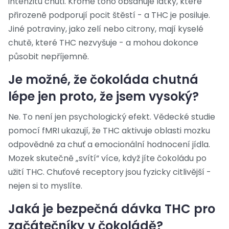
intenzitu chuti. Kromě toho obsahuje látky, které
přirozeně podporují pocit štěstí - a THC je posiluje.
Jiné potraviny, jako zelí nebo citrony, mají kyselé
chutě, které THC nezvyšuje - a mohou dokonce
působit nepříjemně.
Je možné, že čokoláda chutná
lépe jen proto, že jsem vysoký?
Ne. To není jen psychologický efekt. Vědecké studie
pomocí fMRI ukazují, že THC aktivuje oblasti mozku
odpovědné za chuť a emocionální hodnocení jídla.
Mozek skutečně „svítí“ více, když jíte čokoládu po
užití THC. Chuťové receptory jsou fyzicky citlivější -
nejen si to myslíte.
Jaká je bezpečná dávka THC pro
začátečníky v čokoládě?