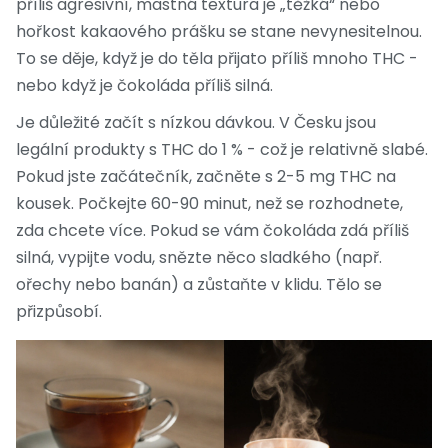
příliš agresivní, mastná textura je „těžká“ nebo
hořkost kakaového prášku se stane nevynesitelnou.
To se děje, když je do těla přijato příliš mnoho THC -
nebo když je čokoláda příliš silná.
Je důležité začít s nízkou dávkou. V Česku jsou
legální produkty s THC do 1 % - což je relativně slabé.
Pokud jste začátečník, začněte s 2-5 mg THC na
kousek. Počkejte 60-90 minut, než se rozhodnete,
zda chcete více. Pokud se vám čokoláda zdá příliš
silná, vypijte vodu, snězte něco sladkého (např.
ořechy nebo banán) a zůstaňte v klidu. Tělo se
přizpůsobí.