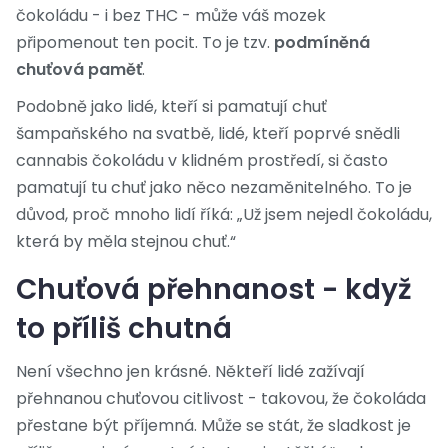
čokoládu - i bez THC - může váš mozek
připomenout ten pocit. To je tzv.
podmíněná
chuťová paměť
.
Podobně jako lidé, kteří si pamatují chuť
šampaňského na svatbě, lidé, kteří poprvé snědli
cannabis čokoládu v klidném prostředí, si často
pamatují tu chuť jako něco nezaměnitelného. To je
důvod, proč mnoho lidí říká: „Už jsem nejedl čokoládu,
která by měla stejnou chuť.“
Chuťová přehnanost - když
to příliš chutná
Není všechno jen krásné. Někteří lidé zažívají
přehnanou chuťovou citlivost - takovou, že čokoláda
přestane být příjemná. Může se stát, že sladkost je