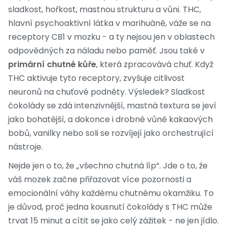
sladkost, hořkost, mastnou strukturu a vůni. THC,
hlavní psychoaktivní látka v marihuáně, váže se na
receptory CB1 v mozku - a ty nejsou jen v oblastech
odpovědných za náladu nebo paměť. Jsou také v
primární chutné kůře
, která zpracovává chuť. Když
THC aktivuje tyto receptory, zvyšuje citlivost
neuronů na chuťové podněty. Výsledek? Sladkost
čokolády se zdá intenzivnější, mastná textura se jeví
jako bohatější, a dokonce i drobné vůně kakaových
bobů, vanilky nebo soli se rozvíjejí jako orchestrující
nástroje.
Nejde jen o to, že „všechno chutná líp“. Jde o to, že
váš mozek začne přiřazovat více pozornosti a
emocionální váhy každému chutnému okamžiku. To
je důvod, proč jedna kousnutí čokolády s THC může
trvat 15 minut a cítit se jako celý zážitek - ne jen jídlo.