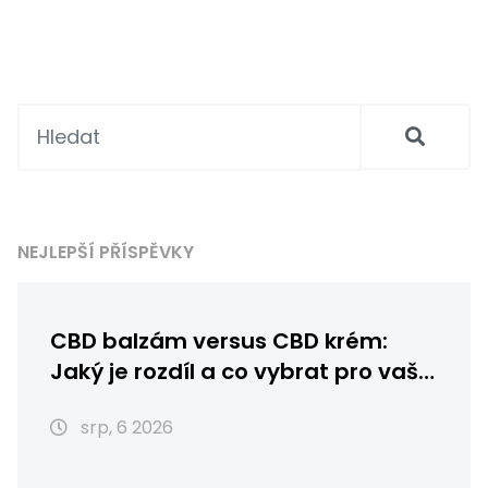
NEJLEPŠÍ PŘÍSPĚVKY
CBD balzám versus CBD krém:
Jaký je rozdíl a co vybrat pro vaši
pleť?
srp, 6 2026