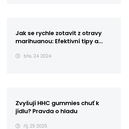
Jak se rychle zotavit z otravy
marihuanou: Efektivní tipy a
triky
bře, 24 2024
Zvyšují HHC gummies chuť k
jídlu? Pravda o hladu
říj, 25 2025