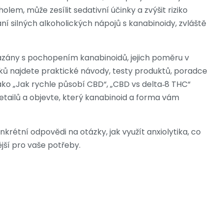
lem, může zesílit sedativní účinky a zvýšit riziko
í silných alkoholických nápojů s kanabinoidy, zvláště
vázány s pochopením kanabinoidů, jejich poměru v
ů najdete praktické návody, testy produktů, poradce
ko „Jak rychle působí CBD“, „CBD vs delta‑8 THC“
etailů a objevte, který kanabinoid a forma vám
krétní odpovědi na otázky, jak využít anxiolytika, co
jší pro vaše potřeby.