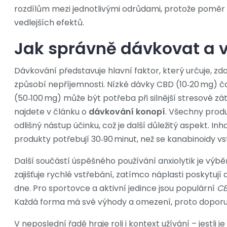
rozdílům mezi jednotlivými odrůdami, protože poměr THC
vedlejších efektů.
Jak správně dávkovat a 
Dávkování představuje hlavní faktor, který určuje, 
způsobí nepříjemnosti. Nízké dávky CBD (10‑20 mg) č
(50‑100 mg) může být potřeba při silnější stresové zátě
najdete v článku o
dávkování konopí
. Všechny produ
odlišný nástup účinku, což je další důležitý aspekt. I
produkty potřebují 30‑90 minut, než se kanabinoidy vst
Další součástí úspěšného používání anxiolytik je výběr
zajišťuje rychlé vstřebání, zatímco náplasti poskytu
dne. Pro sportovce a aktivní jedince jsou populární
CB
Každá forma má své výhody a omezení, proto doporuču
V neposlední řadě hraje roli i kontext užívání – jestli 