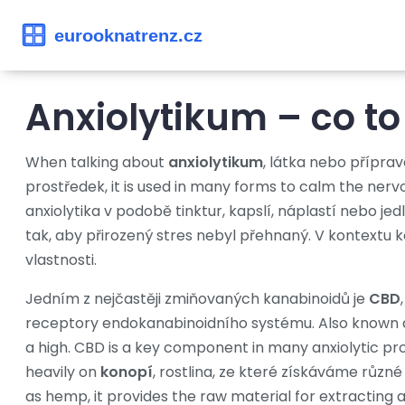
Anxiolytikum – co to 
When talking about
anxiolytikum
,
látka nebo příprave
prostředek
, it is used in many forms to calm the ne
anxiolytika v podobě tinktur, kapslí, náplastí nebo je
tak, aby přirozený stres nebyl přehnaný. V kontextu k
vlastnosti.
Jedním z nejčastěji zmiňovaných kanabinoidů je
CBD
receptory endokanabinoidního systému
. Also known
a high. CBD is a key component in many anxiolytic prod
heavily on
konopí
,
rostlina, ze které získáváme různé
as
hemp
, it provides the raw material for extracting