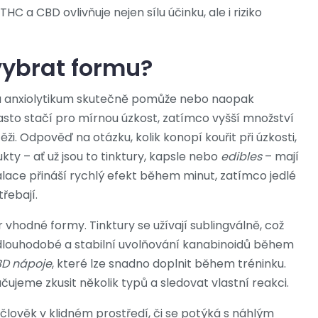
 a CBD ovlivňuje nejen sílu účinku, ale i riziko
vybrat formu?
zda anxiolytikum skutečně pomůže nebo naopak
asto stačí pro mírnou úzkost, zatímco vyšší množství
ži. Odpověď na otázku, kolik konopí kouřit při úzkosti,
kty – ať už jsou to tinktury, kapsle nebo
edibles
– mají
nhalace přináší rychlý efekt během minut, zatímco jedlé
řebají.
 vhodné formy. Tinktury se užívají sublingválně, což
jí dlouhodobé a stabilní uvolňování kanabinoidů během
D nápoje
, které lze snadno doplnit během tréninku.
jeme zkusit několik typů a sledovat vlastní reakci.
je člověk v klidném prostředí, či se potýká s náhlým