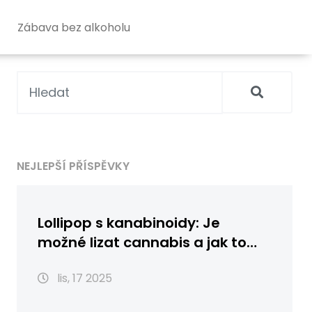
Zábava bez alkoholu
NEJLEPŠÍ PŘÍSPĚVKY
Lollipop s kanabinoidy: Je
možné lizat cannabis a jak to
funguje?
lis, 17 2025