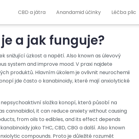
CBD a játra
Anandamid účinky
Léčba plic
je a jak funguje?
k snižující úzkost a napětí
. Also known as
úlevový
rvous system and improve mood.
V praxi najdete
dlých produktů. Hlavním úkolem je ovlivnit neurochemii
onopí jde často o kanabinoidy, které mají anxiolytické
,
nepsychoaktivní složka konopí, která působí na
 as
cannabidiol
, it can reduce anxiety without causing
ucts, from oils to edibles, and its effect depends
 kanabinoidy jako THC, CBD, CBG a další
. Also known
 anxiolytic compounds.
Proto je důležité rozumět