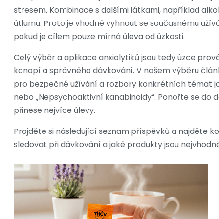
stresem. Kombinace s dalšími látkami, například alkoho
útlumu. Proto je vhodné vyhnout se současnému užíván
pokud je cílem pouze mírná úleva od úzkosti.
Celý výběr a aplikace anxiolytiků jsou tedy úzce pro
konopí a správného dávkování. V našem výběru článk
pro bezpečné užívání a rozbory konkrétních témat ja
nebo „Nepsychoaktivní kanabinoidy“. Ponořte se do d
přinese nejvíce úlevy.
Projděte si následující seznam příspěvků a najděte kon
sledovat při dávkování a jaké produkty jsou nejvhodně