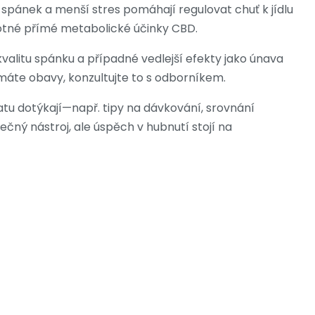
í spánek a menší stres pomáhají regulovat chuť k jídlu
amotné přímé metabolické účinky CBD.
kvalitu spánku a případné vedlejší efekty jako únava
máte obavy, konzultujte to s odborníkem.
atu dotýkají—např. tipy na dávkování, srovnání
čný nástroj, ale úspěch v hubnutí stojí na