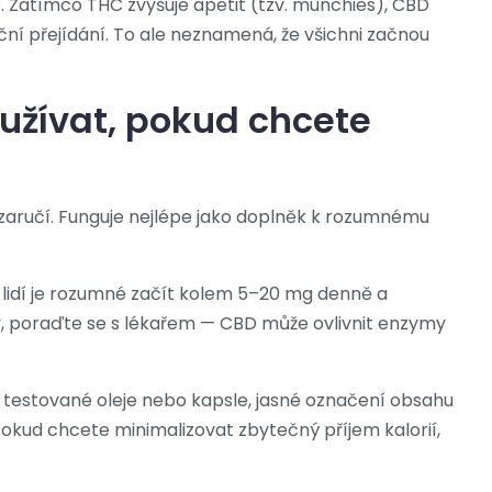
HC. Zatímco THC zvyšuje apetit (tzv. munchies), CBD
oční přejídání. To ale neznamená, že všichni začnou
oužívat, pokud chcete
zaručí. Funguje nejlépe jako doplněk k rozumnému
y lidí je rozumné začít kolem 5–20 mg denně a
, poraďte se s lékařem — CBD může ovlivnit enzymy
mi testované oleje nebo kapsle, jasné označení obsahu
 Pokud chcete minimalizovat zbytečný příjem kalorií,