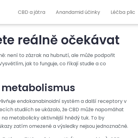
CBD a játra
Anandamid účinky
Léčba plic
te reálně očekávat
: není to zázrak na hubnutí, ale může podpořit
světlím, jak to funguje, co říkají studie a co
a metabolismus
vlivňuje endokanabinoidní systém a další receptory v
ířecích studiích se ukázalo, že CBD může napomáhat
na metabolicky aktivnější hnědý tuk. To by
k důkazy zatím omezené a výsledky nejsou jednoznačné.