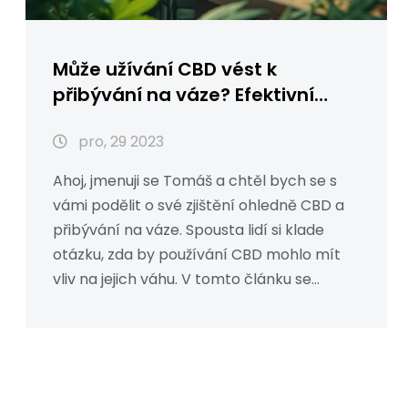
Může užívání CBD vést k
přibývání na váze? Efektivní
průzkum
pro, 29 2023
Ahoj, jmenuji se Tomáš a chtěl bych se s
vámi podělit o své zjištění ohledně CBD a
přibývání na váze. Spousta lidí si klade
otázku, zda by používání CBD mohlo mít
vliv na jejich váhu. V tomto článku se
podíváme na to, co výzkumy říkají o CBD a
jeho možných dopadech na naši tělesnou
hmotnost. Sám jsem experimentoval s
různými formami CBD a můžu potvrdit, že
výsledky mohou být opravdu zajímavé.