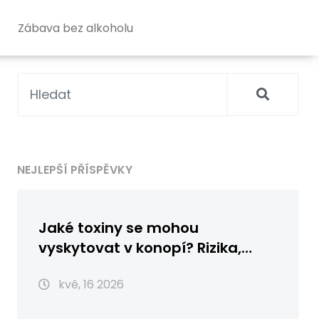
Zábava bez alkoholu
NEJLEPŠÍ PŘÍSPĚVKY
Jaké toxiny se mohou
vyskytovat v konopí? Rizika,
kontaminanty a bezpečnost
kvě, 16 2026