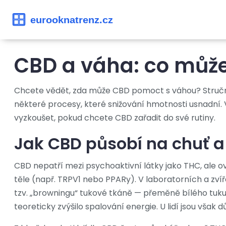
CBD a váha: co může
Chcete vědět, zda může CBD pomoct s váhou? Stručně
některé procesy, které snižování hmotnosti usnadní. Vy
vyzkoušet, pokud chcete CBD zařadit do své rutiny.
Jak CBD působí na chuť 
CBD nepatří mezi psychoaktivní látky jako THC, ale o
těle (např. TRPV1 nebo PPARy). V laboratorních a zv
tzv. „browningu“ tukové tkáně — přeměně bílého tuku 
teoreticky zvýšilo spalování energie. U lidí jsou vša