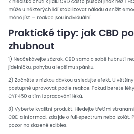
Z hlediska chuti k jídlu CBD často působí jinak než T
může u některých lidí stabilizovat náladu a snížit em
méně jíst — reakce jsou individuální.
Praktické tipy: jak CBD p
zhubnout
1) Neočekávejte zázrak. CBD samo o sobě hubnutí ne
jídelníčku, pohybu a lepšímu spánku.
2) Začněte s nízkou dávkou a sledujte efekt. U většin
postupně upravovat podle reakce. Pokud berete léky
CYP450 a tím i zpracování léků.
3) Vyberte kvalitní produkt. Hledejte třetími strana
CBD a informaci, zda jde o full‑spectrum nebo izolát.
pozor na slazené edibles.