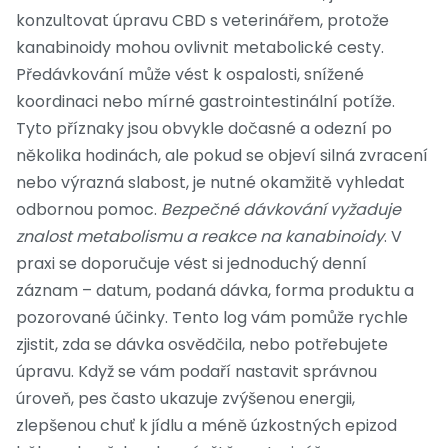
konzultovat úpravu CBD s veterinářem, protože
kanabinoidy mohou ovlivnit metabolické cesty.
Předávkování může vést k ospalosti, snížené
koordinaci nebo mírné gastrointestinální potíže.
Tyto příznaky jsou obvykle dočasné a odezní po
několika hodinách, ale pokud se objeví silná zvracení
nebo výrazná slabost, je nutné okamžitě vyhledat
odbornou pomoc.
Bezpečné dávkování vyžaduje
znalost metabolismu a reakce na kanabinoidy
. V
praxi se doporučuje vést si jednoduchý denní
záznam – datum, podaná dávka, forma produktu a
pozorované účinky. Tento log vám pomůže rychle
zjistit, zda se dávka osvědčila, nebo potřebujete
úpravu. Když se vám podaří nastavit správnou
úroveň, pes často ukazuje zvýšenou energii,
zlepšenou chuť k jídlu a méně úzkostných epizod