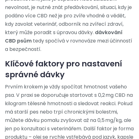
nevolnost, je nutné znát
předávkování
,
situaci, kdy je
podáno více CBD než je pro zvíře vhodné
a vědět,
kdy zavolat
veterinář
,
odborník na zvířecí zdraví,
který může poradit s úpravou dávky
.
dávkování
CBD psům
tedy spočívá v rovnováze mezi účinností
a bezpečností.
Klíčové faktory pro nastavení
správné dávky
Prvním krokem je vždy spočítat hmotnost vašeho
psa. V praxi se doporučuje startovat s 0,2 mg CBD na
kilogram tělesné hmotnosti a sledovat reakci. Pokud
má starší pes nebo trpí chronickými bolestmi,
můžete dávku pomalu zvyšovat až na 0,5 mg/kg, ale
jen po konzultaci s veterinářem. Další faktor je forma
produktu – olej se rychle vstřebává pod jazyk, kapsle