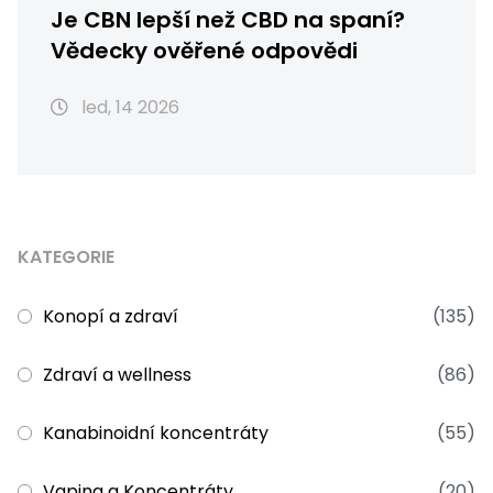
Je CBN lepší než CBD na spaní?
Vědecky ověřené odpovědi
led, 14 2026
KATEGORIE
Konopí a zdraví
(135)
Zdraví a wellness
(86)
Kanabinoidní koncentráty
(55)
Vaping a Koncentráty
(20)