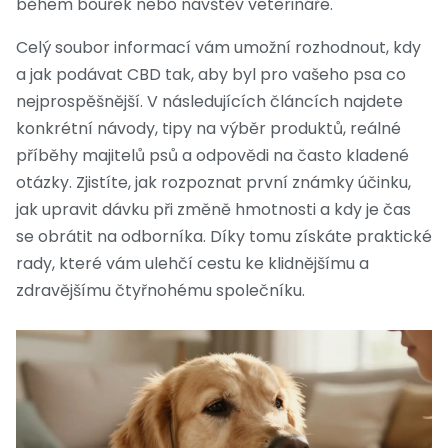
během bouřek nebo návštěv veterináře.
Celý soubor informací vám umožní rozhodnout, kdy
a jak podávat CBD tak, aby byl pro vašeho psa co
nejprospěšnější. V následujících článcích najdete
konkrétní návody, tipy na výběr produktů, reálné
příběhy majitelů psů a odpovědi na často kladené
otázky. Zjistíte, jak rozpoznat první známky účinku,
jak upravit dávku při změně hmotnosti a kdy je čas
se obrátit na odborníka. Díky tomu získáte praktické
rady, které vám ulehčí cestu ke klidnějšímu a
zdravějšímu čtyřnohému společníku.