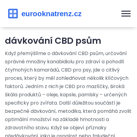
dávkování CBD psům
Když přemýšlíme o
dávkování CBD psům
,
určování
správné množiny kanabidiolu pro zdraví a pohodlí
čtyřnohých kamarádů
,
CBD pro psy
, jde o citlivý
proces, který by měl zohledňovat několik klíčových
faktorů. Jedním z nich je
CBD pro mazlíčky
,
široká
škála produktů – oleje, kapsle, pamlsky – určených
specificky pro zvířata
. Další důležitou součástí je
bezpečné dávkování
,
metodika, která pomáhá zvolit
optimální množství na základě hmotnosti a
zdravotního stavu
. Když se objeví příznaky
předávkování, jako je ospalost nebo žaludeční