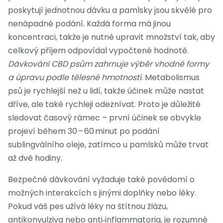
poskytují jednotnou dávku a pamlsky jsou skvělé pro
nenápadné podání. Každá forma má jinou
koncentraci, takže je nutné upravit množství tak, aby
celkový příjem odpovídal vypočtené hodnotě.
Dávkování CBD psům zahrnuje výběr vhodné formy
a úpravu podle tělesné hmotnosti
. Metabolismus
psů je rychlejší než u lidí, takže účinek může nastat
dříve, ale také rychleji odeznívat. Proto je důležité
sledovat časový rámec – první účinek se obvykle
projeví během 30 – 60 minut po podání
sublingválního oleje, zatímco u pamlsků může trvat
až dvě hodiny.
Bezpečné dávkování vyžaduje také povědomí o
možných interakcích s jinými doplňky nebo léky.
Pokud váš pes užívá léky na štítnou žlázu,
antikonvulziva nebo anti‑inflammatoria, je rozumné