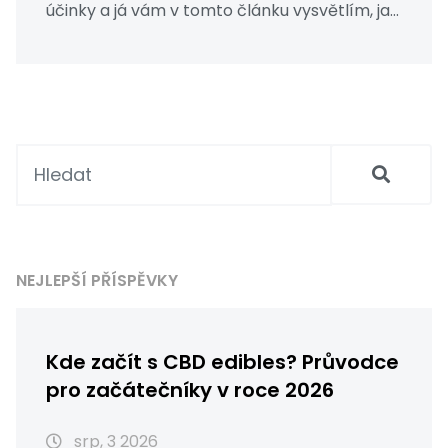
účinky a já vám v tomto článku vysvětlím, jak
to funguje. Ponoříme se také hlouběji do toho,
jak může destilát potenciálně zvyšovat naše
vnímání reality. Tento článek je určen pro
všechny, kdo se zajímají o účinky destilátu a
chtějí si rozšířit své povědomí. Připomeňte si
ale, že každý jsme individuální, a co platí pro
mě, nemusí platit pro vás.
NEJLEPŠÍ PŘÍSPĚVKY
Kde začít s CBD edibles? Průvodce
pro začátečníky v roce 2026
srp, 3 2026