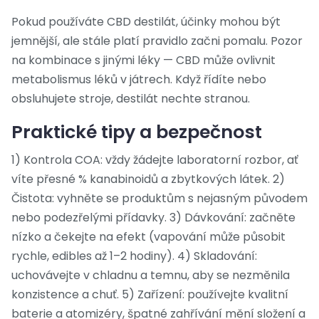
Pokud používáte CBD destilát, účinky mohou být
jemnější, ale stále platí pravidlo začni pomalu. Pozor
na kombinace s jinými léky — CBD může ovlivnit
metabolismus léků v játrech. Když řídíte nebo
obsluhujete stroje, destilát nechte stranou.
Praktické tipy a bezpečnost
1) Kontrola COA: vždy žádejte laboratorní rozbor, ať
víte přesné % kanabinoidů a zbytkových látek. 2)
Čistota: vyhněte se produktům s nejasným původem
nebo podezřelými přídavky. 3) Dávkování: začněte
nízko a čekejte na efekt (vapování může působit
rychle, edibles až 1–2 hodiny). 4) Skladování:
uchovávejte v chladnu a temnu, aby se nezměnila
konzistence a chuť. 5) Zařízení: používejte kvalitní
baterie a atomizéry, špatné zahřívání mění složení a