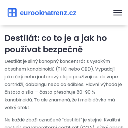
Destilát: co to je a jak ho
používat bezpečně
Destilát je silný konopný koncentrát s vysokým
obsahem kanabinoidů (THC nebo CBD). Vypadají
jako čirý nebo jantarový olej a používají se do vape
cartridží, dabbingu nebo do edibles. Hlavní výhoda je
čistota a síla — často přesahuje 80–90 %
kanabinoidů. To ale znamená, že i malá dávka má
velký efekt.
Ne každé zboží označené "destilát" je stejné. Kvalitní
destilát má laboratorní certifikát (COA), nízký obsah