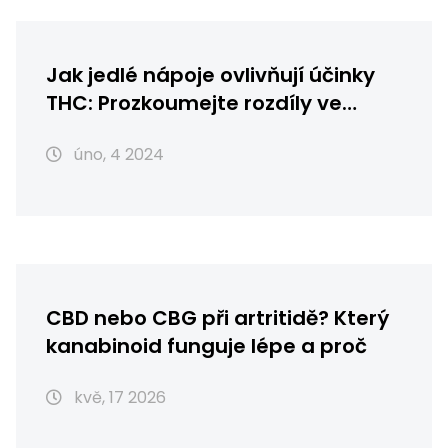
Jak jedlé nápoje ovlivňují účinky
THC: Prozkoumejte rozdíly ve
vstřebávání a účinku
úno, 4 2024
CBD nebo CBG při artritidě? Který
kanabinoid funguje lépe a proč
kvě, 17 2026