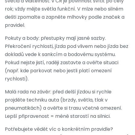
Světla a viditelnost: v ČR je povinnost svítit po celý
rok; vždy mějte světla funkční. V mlze nebo silném
dešti zpomalte a zapněte mlhovky podle značek a
pravidel.
Pokuty a body: přestupky mají jasné sazby.
Překročení rychlosti, jízda pod vlivem nebo jízda bez
dokladů vede k sankcím a bodovému systému.
Pokud nejste jistí, raději zastavte a ověřte situaci
(např. kde parkovat nebo jestli platí omezení
rychlosti).
Malá rada na závěr: před delší jízdou si rychle
projděte techniku auta (brzdy, světla, tlak v
pneumatikách) a ověřte si trasu včetně omezení.
Lepší připravenost = méně starostí na silnici.
Potřebujete vědět víc o konkrétním pravidle?