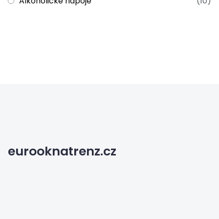
Alkoholické nápoje
(10)
eurooknatrenz.cz