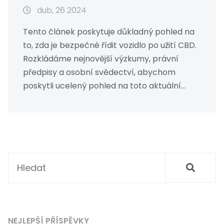
dub, 26 2024
Tento článek poskytuje důkladný pohled na
to, zda je bezpečné řídit vozidlo po užití CBD.
Rozkládáme nejnovější výzkumy, právní
předpisy a osobní svědectví, abychom
poskytli ucelený pohled na toto aktuální
téma. Diskutuje se také o různých formách
CBD a jejich vlivu na schopnost řízení, stejně
jako o tom, jak měřit jejich vliv a jak se mohou
lišit v různých situacích.
NEJLEPŠÍ PŘÍSPĚVKY