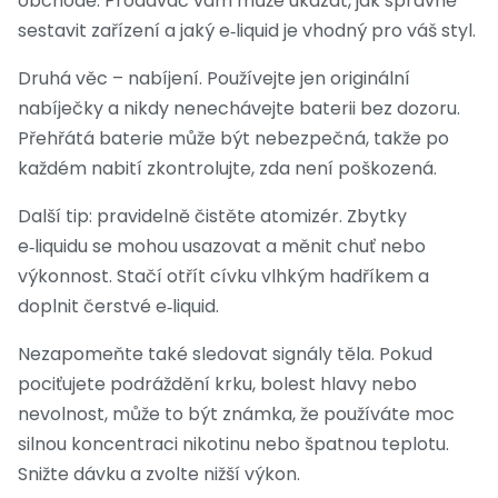
obchodě. Prodavač vám může ukázat, jak správně
sestavit zařízení a jaký e‑liquid je vhodný pro váš styl.
Druhá věc – nabíjení. Používejte jen originální
nabíječky a nikdy nenechávejte baterii bez dozoru.
Přehřátá baterie může být nebezpečná, takže po
každém nabití zkontrolujte, zda není poškozená.
Další tip: pravidelně čistěte atomizér. Zbytky
e‑liquidu se mohou usazovat a měnit chuť nebo
výkonnost. Stačí otřít cívku vlhkým hadříkem a
doplnit čerstvé e‑liquid.
Nezapomeňte také sledovat signály těla. Pokud
pociťujete podráždění krku, bolest hlavy nebo
nevolnost, může to být známka, že používáte moc
silnou koncentraci nikotinu nebo špatnou teplotu.
Snižte dávku a zvolte nižší výkon.