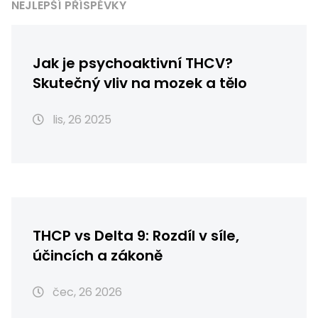
NEJLEPŠÍ PŘÍSPĚVKY
Jak je psychoaktivní THCV?
Skutečný vliv na mozek a tělo
lis, 26 2025
THCP vs Delta 9: Rozdíl v síle,
účincích a zákoně
čec, 26 2026