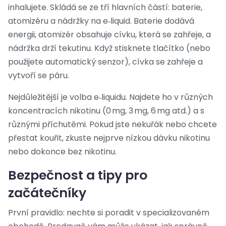
inhalujete. Skládá se ze tří hlavních částí: baterie,
atomizéru a nádržky na e‑liquid. Baterie dodává
energii, atomizér obsahuje cívku, která se zahřeje, a
nádržka drží tekutinu. Když stisknete tlačítko (nebo
použijete automatický senzor), cívka se zahřeje a
vytvoří se páru.
Nejdůležitější je volba e‑liquidu. Najdete ho v různých
koncentracích nikotinu (0 mg, 3 mg, 6 mg atd.) a s
různými příchutěmi. Pokud jste nekuřák nebo chcete
přestat kouřit, zkuste nejprve nízkou dávku nikotinu
nebo dokonce bez nikotinu.
Bezpečnost a tipy pro
začátečníky
První pravidlo: nechte si poradit v specializovaném