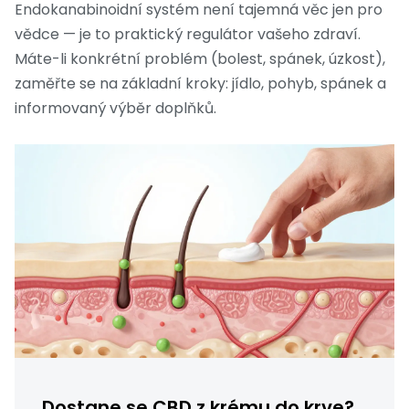
Endokanabinoidní systém není tajemná věc jen pro
vědce — je to praktický regulátor vašeho zdraví.
Máte-li konkrétní problém (bolest, spánek, úzkost),
zaměřte se na základní kroky: jídlo, pohyb, spánek a
informovaný výběr doplňků.
Dostane se CBD z krému do krve?