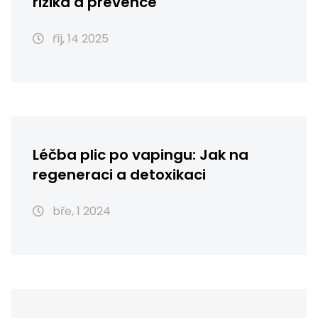
rizika a prevence
říj, 14 2025
Léčba plic po vapingu: Jak na
regeneraci a detoxikaci
bře, 1 2024