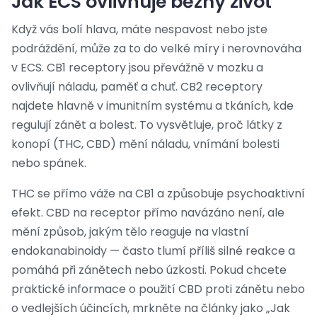
Jak ECS ovlivňuje běžný život
Když vás bolí hlava, máte nespavost nebo jste
podráždění, může za to do velké míry i nerovnováha
v ECS. CB1 receptory jsou převážně v mozku a
ovlivňují náladu, paměť a chuť. CB2 receptory
najdete hlavně v imunitním systému a tkáních, kde
regulují zánět a bolest. To vysvětluje, proč látky z
konopí (THC, CBD) mění náladu, vnímání bolesti
nebo spánek.
THC se přímo váže na CB1 a způsobuje psychoaktivní
efekt. CBD na receptor přímo navázáno není, ale
mění způsob, jakým tělo reaguje na vlastní
endokanabinoidy — často tlumí příliš silné reakce a
pomáhá při zánětech nebo úzkosti. Pokud chcete
praktické informace o použití CBD proti zánětu nebo
o vedlejších účincích, mrkněte na články jako „Jak