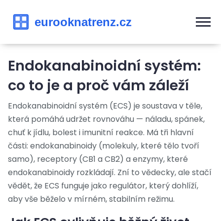
Endokanabinoidní systém:
co to je a proč vám záleží
Endokanabinoidní systém (ECS) je soustava v těle,
která pomáhá udržet rovnováhu — náladu, spánek,
chuť k jídlu, bolest i imunitní reakce. Má tři hlavní
části: endokanabinoidy (molekuly, které tělo tvoří
samo), receptory (CB1 a CB2) a enzymy, které
endokanabinoidy rozkládají. Zní to vědecky, ale stačí
vědět, že ECS funguje jako regulátor, který dohlíží,
aby vše běželo v mírném, stabilním režimu.