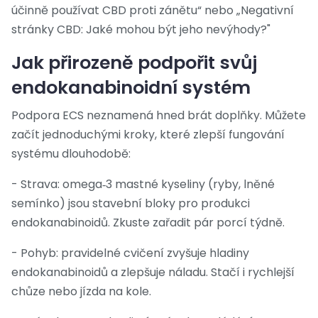
účinně používat CBD proti zánětu“ nebo „Negativní
stránky CBD: Jaké mohou být jeho nevýhody?"
Jak přirozeně podpořit svůj
endokanabinoidní systém
Podpora ECS neznamená hned brát doplňky. Můžete
začít jednoduchými kroky, které zlepší fungování
systému dlouhodobě:
- Strava: omega‑3 mastné kyseliny (ryby, lněné
semínko) jsou stavební bloky pro produkci
endokanabinoidů. Zkuste zařadit pár porcí týdně.
- Pohyb: pravidelné cvičení zvyšuje hladiny
endokanabinoidů a zlepšuje náladu. Stačí i rychlejší
chůze nebo jízda na kole.