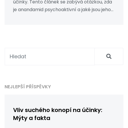
účinky. Tento článek se zabývá otázkou, zda
je anandamid psychoaktivní a jaké jsou jeho
další potenciální účinky a význam pro lidské
zdraví. Otevřeme téma práve toho, jak může
anandamid ovlivnit náš každodenní život a
pocity štěstí.
NEJLEPŠÍ PŘÍSPĚVKY
Vliv suchého konopí na účinky:
Mýty a fakta