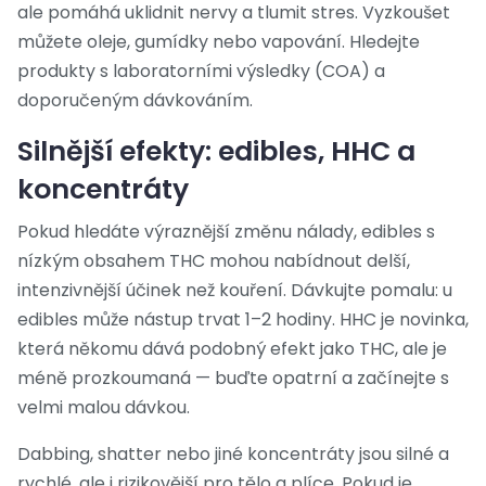
ale pomáhá uklidnit nervy a tlumit stres. Vyzkoušet
můžete oleje, gumídky nebo vapování. Hledejte
produkty s laboratorními výsledky (COA) a
doporučeným dávkováním.
Silnější efekty: edibles, HHC a
koncentráty
Pokud hledáte výraznější změnu nálady, edibles s
nízkým obsahem THC mohou nabídnout delší,
intenzivnější účinek než kouření. Dávkujte pomalu: u
edibles může nástup trvat 1–2 hodiny. HHC je novinka,
která někomu dává podobný efekt jako THC, ale je
méně prozkoumaná — buďte opatrní a začínejte s
velmi malou dávkou.
Dabbing, shatter nebo jiné koncentráty jsou silné a
rychlé, ale i rizikovější pro tělo a plíce. Pokud je