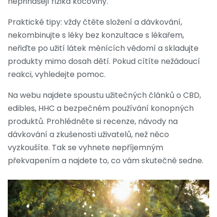
nepřinášejí rizika kocoviny.
Praktické tipy: vždy čtěte složení a dávkování,
nekombinujte s léky bez konzultace s lékařem,
neřiďte po užití látek měnících vědomí a skladujte
produkty mimo dosah dětí. Pokud cítíte nežádoucí
reakci, vyhledejte pomoc.
Na webu najdete spoustu užitečných článků o CBD,
edibles, HHC a bezpečném používání konopných
produktů. Prohlédněte si recenze, návody na
dávkování a zkušenosti uživatelů, než něco
vyzkoušíte. Tak se vyhnete nepříjemným
překvapením a najdete to, co vám skutečně sedne.