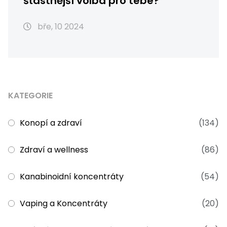
šťastnější volba pro tebe?
bře, 10 2024
KATEGORIE
Konopí a zdraví
(134)
Zdraví a wellness
(86)
Kanabinoidní koncentráty
(54)
Vaping a Koncentráty
(20)