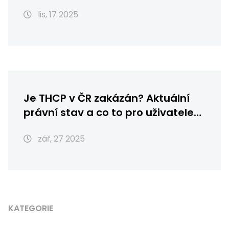
kanabinoidů a účinku
lis, 17 2025
Je THCP v ČR zakázán? Aktuální
právní stav a co to pro uživatele
znamená
zář, 27 2025
KATEGORIE