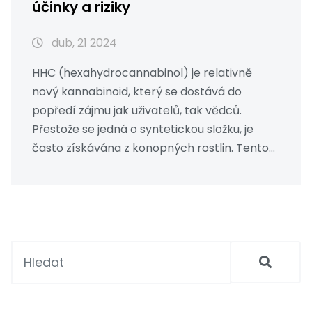
účinky a riziky
dub, 21 2024
HHC (hexahydrocannabinol) je relativně
nový kannabinoid, který se dostává do
popředí zájmu jak uživatelů, tak vědců.
Přestože se jedná o syntetickou složku, je
často získávána z konopných rostlin. Tento
článek se zaměřuje na to, zda jsou květy HHC
bezpečné pro konzumaci, jaké mají
potenciální účinky a jaká rizika s sebou nesou.
Obsahuje také praktické tipy pro bezpečné
užívání.