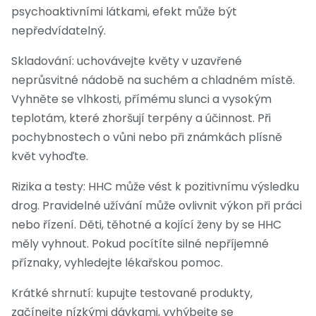
psychoaktivními látkami, efekt může být
nepředvídatelný.
Skladování: uchovávejte květy v uzavřené
neprůsvitné nádobě na suchém a chladném místě.
Vyhněte se vlhkosti, přímému slunci a vysokým
teplotám, které zhoršují terpény a účinnost. Při
pochybnostech o vůni nebo při známkách plísně
květ vyhoďte.
Rizika a testy: HHC může vést k pozitivnímu výsledku
drog. Pravidelné užívání může ovlivnit výkon při práci
nebo řízení. Děti, těhotné a kojící ženy by se HHC
měly vyhnout. Pokud pocítíte silné nepříjemné
příznaky, vyhledejte lékařskou pomoc.
Krátké shrnutí: kupujte testované produkty,
začínejte nízkými dávkami, vyhýbejte se