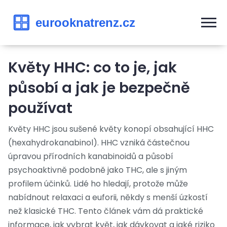
Květy HHC: co to je, jak
působí a jak je bezpečně
používat
Květy HHC jsou sušené květy konopí obsahující HHC
(hexahydrokanabinol). HHC vzniká částečnou
úpravou přírodních kanabinoidů a působí
psychoaktivně podobně jako THC, ale s jiným
profilem účinků. Lidé ho hledají, protože může
nabídnout relaxaci a euforii, někdy s menší úzkostí
než klasické THC. Tento článek vám dá praktické
informace, jak vybrat květ, jak dávkovat a jaké riziko