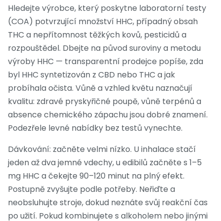
Hledejte výrobce, který poskytne laboratorní testy
(COA) potvrzující množství HHC, případný obsah
THC a nepřítomnost těžkých kovů, pesticidů a
rozpouštědel. Dbejte na původ suroviny a metodu
výroby HHC — transparentní prodejce popíše, zda
byl HHC syntetizován z CBD nebo THC a jak
probíhala očista. Vůně a vzhled květu naznačují
kvalitu: zdravé pryskyřičné poupě, vůně terpénů a
absence chemického zápachu jsou dobré znamení.
Podezřele levné nabídky bez testů vynechte.
Dávkování: začněte velmi nízko. U inhalace stačí
jeden až dva jemné vdechy, u edibilů začněte s 1–5
mg HHC a čekejte 90–120 minut na plný efekt.
Postupně zvyšujte podle potřeby. Neřiďte a
neobsluhujte stroje, dokud neznáte svůj reakční čas
po užití. Pokud kombinujete s alkoholem nebo jinými