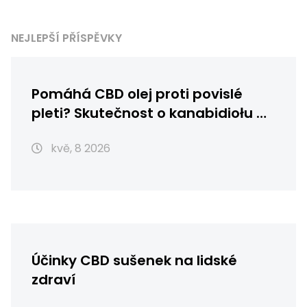
NEJLEPŠÍ PŘÍSPĚVKY
Pomáhá CBD olej proti povislé
pleti? Skutečnost o kanabidiołu a
stárnutí
kvě, 8 2026
Účinky CBD sušenek na lidské
zdraví