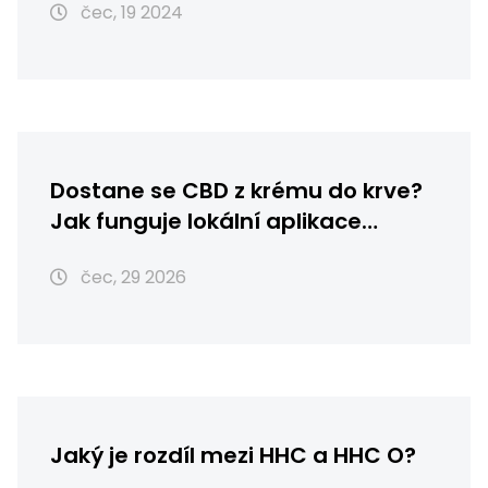
čec, 19 2024
Dostane se CBD z krému do krve?
Jak funguje lokální aplikace
konopí
čec, 29 2026
Jaký je rozdíl mezi HHC a HHC O?