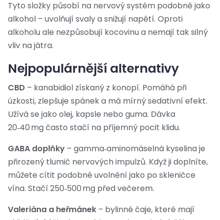
Tyto složky působí na nervový systém podobně jako
alkohol – uvolňují svaly a snižují napětí. Oproti
alkoholu ale nezpůsobují kocovinu a nemají tak silný
vliv na játra.
Nejpopulárnější alternativy
CBD
– kanabidiol získaný z konopí. Pomáhá při
úzkosti, zlepšuje spánek a má mírný sedativní efekt.
Užívá se jako olej, kapsle nebo guma. Dávka
20‑40 mg často stačí na příjemný pocit klidu.
GABA doplňky
– gamma‑aminomáselná kyselina je
přirozený tlumič nervových impulzů. Když ji doplníte,
můžete cítit podobné uvolnění jako po skleničce
vína. Stačí 250‑500 mg před večerem.
Valeriána a heřmánek
– bylinné čaje, které mají