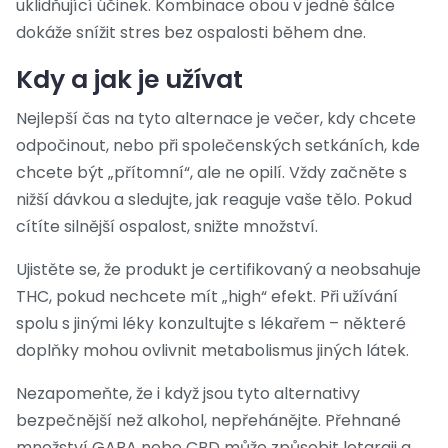
uklidňující účinek. Kombinace obou v jedné šálce
dokáže snížit stres bez ospalosti během dne.
Kdy a jak je užívat
Nejlepší čas na tyto alternace je večer, kdy chcete
odpočinout, nebo při společenských setkáních, kde
chcete být „přítomní“, ale ne opilí. Vždy začněte s
nižší dávkou a sledujte, jak reaguje vaše tělo. Pokud
cítíte silnější ospalost, snižte množství.
Ujistěte se, že produkt je certifikovaný a neobsahuje
THC, pokud nechcete mít „high“ efekt. Při užívání
spolu s jinými léky konzultujte s lékařem – některé
doplňky mohou ovlivnit metabolismus jiných látek.
Nezapomeňte, že i když jsou tyto alternativy
bezpečnější než alkohol, nepřehánějte. Přehnané
množství GABA nebo CBD může způsobit letargii a