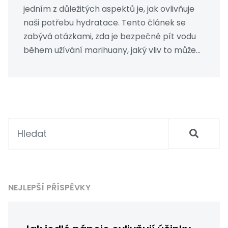
jedním z důležitých aspektů je, jak ovlivňuje
naši potřebu hydratace. Tento článek se
zabývá otázkami, zda je bezpečné pít vodu
během užívání marihuany, jaký vliv to může
mít na tělo, a poskytne několik užitečných
tipů na udržení hydratace během užívání.
NEJLEPŠÍ PŘÍSPĚVKY