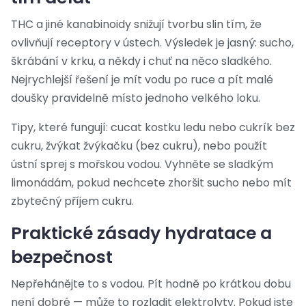
THC a jiné kanabinoidy snižují tvorbu slin tím, že
ovlivňují receptory v ústech. Výsledek je jasný: sucho,
škrábání v krku, a někdy i chuť na něco sladkého.
Nejrychlejší řešení je mít vodu po ruce a pít malé
doušky pravidelně místo jednoho velkého loku.
Tipy, které fungují: cucat kostku ledu nebo cukrík bez
cukru, žvýkat žvýkačku (bez cukru), nebo použít
ústní sprej s mořskou vodou. Vyhněte se sladkým
limonádám, pokud nechcete zhoršit sucho nebo mít
zbytečný příjem cukru.
Praktické zásady hydratace a
bezpečnost
Nepřehánějte to s vodou. Pít hodně po krátkou dobu
není dobré — může to rozladit elektrolyty. Pokud jste