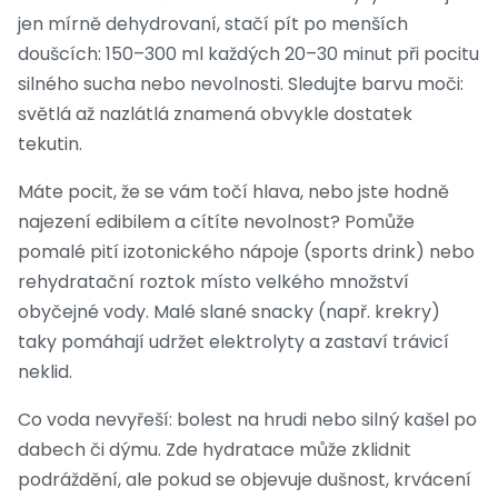
jen mírně dehydrovaní, stačí pít po menších
doušcích: 150–300 ml každých 20–30 minut při pocitu
silného sucha nebo nevolnosti. Sledujte barvu moči:
světlá až nazlátlá znamená obvykle dostatek
tekutin.
Máte pocit, že se vám točí hlava, nebo jste hodně
najezení edibilem a cítíte nevolnost? Pomůže
pomalé pití izotonického nápoje (sports drink) nebo
rehydratační roztok místo velkého množství
obyčejné vody. Malé slané snacky (např. krekry)
taky pomáhají udržet elektrolyty a zastaví trávicí
neklid.
Co voda nevyřeší: bolest na hrudi nebo silný kašel po
dabech či dýmu. Zde hydratace může zklidnit
podráždění, ale pokud se objevuje dušnost, krvácení