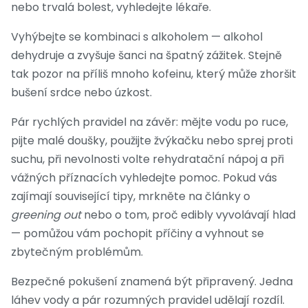
nebo trvalá bolest, vyhledejte lékaře.
Vyhýbejte se kombinaci s alkoholem — alkohol
dehydruje a zvyšuje šanci na špatný zážitek. Stejně
tak pozor na příliš mnoho kofeinu, který může zhoršit
bušení srdce nebo úzkost.
Pár rychlých pravidel na závěr: mějte vodu po ruce,
pijte malé doušky, použijte žvýkačku nebo sprej proti
suchu, při nevolnosti volte rehydratační nápoj a při
vážných příznacích vyhledejte pomoc. Pokud vás
zajímají související tipy, mrkněte na články o
greening out
nebo o tom, proč edibly vyvolávají hlad
— pomůžou vám pochopit příčiny a vyhnout se
zbytečným problémům.
Bezpečné pokušení znamená být připravený. Jedna
láhev vody a pár rozumných pravidel udělají rozdíl.