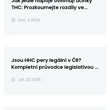
Jak jedlé nápoje ovlivňují účinky
THC: Prozkoumejte rozdíly ve
vstřebávání a účinku
úno, 4 2024
Jsou HHC pery legální v ČR?
Kompletní průvodce legislativou a
riziky
zář, 23 2025