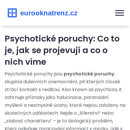
Psychotické poruchy: Co to
je, jak se projevují a co o
nich víme
Psychotické poruchy jsou
psychotické poruchy
,
skupina duševních onemocnění, při kterých člověk
ztrácí kontakt s realitou
. Also known as
psychóza
, it
zahrnuje příznaky jako halucinace, paranoidní
myšlení a nesmyslné úvahy, které nejsou založeny na
skutečných událostech.
Nejde o „šílenství“ nebo
„slabost charakteru“ – je to biologický problém,
který ovlivňuje zpracování informací v mozku. Lidé s