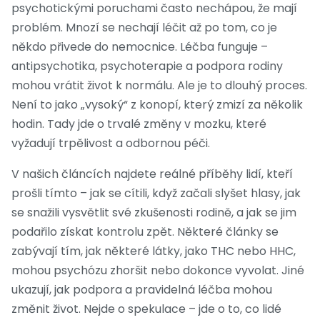
psychotickými poruchami často nechápou, že mají
problém. Mnozí se nechají léčit až po tom, co je
někdo přivede do nemocnice. Léčba funguje –
antipsychotika, psychoterapie a podpora rodiny
mohou vrátit život k normálu. Ale je to dlouhý proces.
Není to jako „vysoký“ z konopí, který zmizí za několik
hodin. Tady jde o trvalé změny v mozku, které
vyžadují trpělivost a odbornou péči.
V našich článcích najdete reálné příběhy lidí, kteří
prošli tímto – jak se cítili, když začali slyšet hlasy, jak
se snažili vysvětlit své zkušenosti rodině, a jak se jim
podařilo získat kontrolu zpět. Některé články se
zabývají tím, jak některé látky, jako THC nebo HHC,
mohou psychózu zhoršit nebo dokonce vyvolat. Jiné
ukazují, jak podpora a pravidelná léčba mohou
změnit život. Nejde o spekulace – jde o to, co lidé