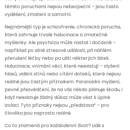
těmito poruchami nejsou nebezpeční – jsou často
vyděšení, zmatení a samotní.
Nejznámější typ je
schizofrenie
,
chronická porucha,
která zahrnuje trvalé halucinace a zmatečné
myšlenky
. Ale psychóza může nastat i dočasně –
například po silné stresové události, při náhlém
přerušení léčby nebo po užití některých látek.
Halucinace
,
vnímání věcí, které neexistují – slyšení
hlasů, vidění stínů nebo cítění doteků, které nejsou
reálné
jsou častým příznakem.
Paranoidní myšlení
,
pevné přesvědčení, že na vás někdo plánuje škodu, i
když neexistuje žádný důkaz
může vést k úplné
izolaci. Tyto příznaky nejsou „představa“ – pro
člověka jsou naprosto reálné.
Co to znamená pro každodenní život? Lidé s