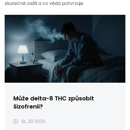
skutečně zažili a co věda potvrzuje.
Může delta-8 THC způsobit
šizofrenii?
lis, 20 2025