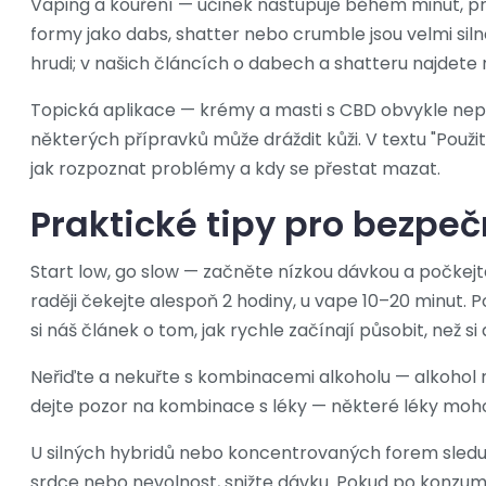
Vaping a kouření — účinek nastupuje během minut, pr
formy jako dabs, shatter nebo crumble jsou velmi sil
hrudi; v našich článcích o dabech a shatteru najdet
Topická aplikace — krémy a masti s CBD obvykle nepři
některých přípravků může dráždit kůži. V textu "Použ
jak rozpoznat problémy a kdy se přestat mazat.
Praktické tipy pro bezpeč
Start low, go slow — začněte nízkou dávkou a počkej
raději čekejte alespoň 2 hodiny, u vape 10–20 minut
si náš článek o tom, jak rychle začínají působit, než si 
Neřiďte a nekuřte s kombinacemi alkoholu — alkohol mů
dejte pozor na kombinace s léky — některé léky moh
U silných hybridů nebo koncentrovaných forem sledujte
srdce nebo nevolnost, snižte dávku. Pokud po konzuma