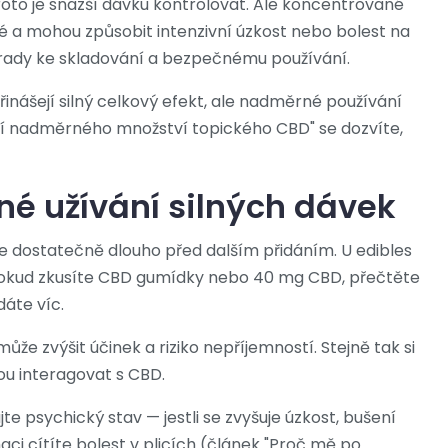
oto je snazší dávku kontrolovat. Ale koncentrované
né a mohou způsobit intenzivní úzkost nebo bolest na
e rady ke skladování a bezpečnému používání.
nášejí silný celkový efekt, ale nadměrné používání
ití nadměrného množství topického CBD" se dozvíte,
né užívání silných dávek
te dostatečně dlouho před dalším přidáním. U edibles
. Pokud zkusíte CBD gumídky nebo 40 mg CBD, přečtěte
dáte víc.
že zvýšit účinek a riziko nepříjemností. Stejně tak si
ou interagovat s CBD.
 psychický stav — jestli se zvyšuje úzkost, bušení
ci cítíte bolest v plicích (článek "Proč mě po