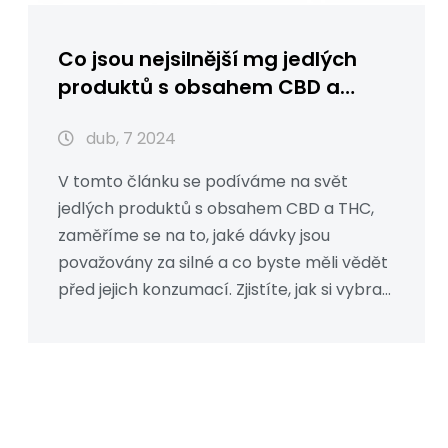
Co jsou nejsilnější mg jedlých
produktů s obsahem CBD a
THC?
dub, 7 2024
V tomto článku se podíváme na svět
jedlých produktů s obsahem CBD a THC,
zaměříme se na to, jaké dávky jsou
považovány za silné a co byste měli vědět
před jejich konzumací. Zjistíte, jak si vybrat
správnou dávku pro vaše potřeby, jaké
produkty se na trhu nabízejí a jaké mohou
být potenciální účinky a rizika spojené s
jejich užíváním.