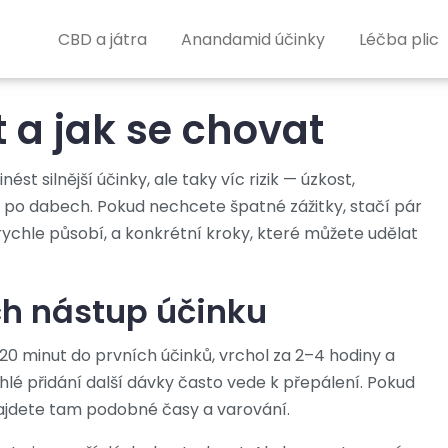
CBD a játra
Anandamid účinky
Léčba plic
t a jak se chovat
 silnější účinky, ale taky víc rizik — úzkost,
 po dabech. Pokud nechcete špatné zážitky, stačí pár
rychle působí, a konkrétní kroky, které můžete udělat
ich nástup účinku
20 minut do prvních účinků, vrchol za 2–4 hodiny a
hlé přidání další dávky často vede k přepálení. Pokud
najdete tam podobné časy a varování.