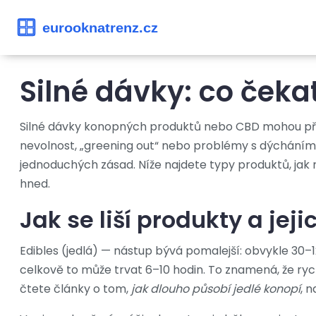
Silné dávky: co čeka
Silné dávky konopných produktů nebo CBD mohou přinést
nevolnost, „greening out“ nebo problémy s dýcháním
jednoduchých zásad. Níže najdete typy produktů, jak 
hned.
Jak se liší produkty a jej
Edibles (jedlá) — nástup bývá pomalejší: obvykle 30–1
celkově to může trvat 6–10 hodin. To znamená, že ryc
čtete články o tom,
jak dlouho působí jedlé konopí
, 