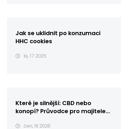
Jak se uklidnit po konzumaci
HHC cookies
lis, 17 2025
Které je silnější: CBD nebo
konopí? Průvodce pro majitele
zvířat
čen, 19 2026