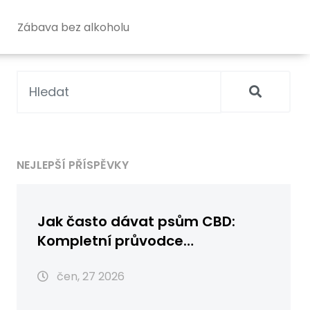
Zábava bez alkoholu
NEJLEPŠÍ PŘÍSPĚVKY
Jak často dávat psům CBD:
Kompletní průvodce
dávkováním a bezpečností
čen, 27 2026