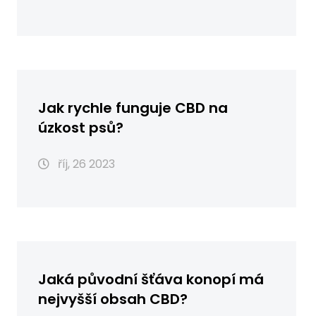
Jak rychle funguje CBD na
úzkost psů?
říj, 26 2023
Jaká původní šťáva konopí má
nejvyšší obsah CBD?