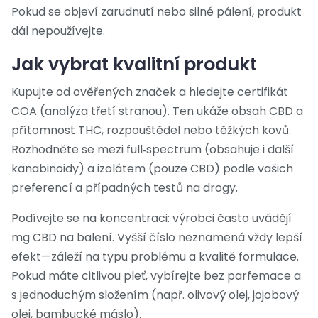
Pokud se objeví zarudnutí nebo silné pálení, produkt
dál nepoužívejte.
Jak vybrat kvalitní produkt
Kupujte od ověřených značek a hledejte certifikát
COA (analýza třetí stranou). Ten ukáže obsah CBD a
přítomnost THC, rozpouštědel nebo těžkých kovů.
Rozhodněte se mezi full‑spectrum (obsahuje i další
kanabinoidy) a izolátem (pouze CBD) podle vašich
preferencí a případných testů na drogy.
Podívejte se na koncentraci: výrobci často uvádějí
mg CBD na balení. Vyšší číslo neznamená vždy lepší
efekt—záleží na typu problému a kvalitě formulace.
Pokud máte citlivou pleť, vybírejte bez parfemace a
s jednoduchým složením (např. olivový olej, jojobový
olej, bambucké máslo).