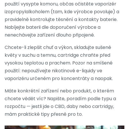
použití vysypte komoru, občas očistěte vaporizér
izopropylalkoholem (tam, kde výrobce povoluje) a
pravidelně kontrolujte těsnění a kontakty baterie.
Nabíjejte baterii dle doporučení výrobce a
nenechávejte zařízení dlouho připojené.
Chcete-li zlepšit chuť a výkon, skladujte sušené
květy v suchu a temnu, cartridge chraňte před
vysokou teplotou a prachem. Pozor na smíšené
použití: nepoužívejte nikotinové e-liquidy ve
vaporizéru určeném pro koncentráty a naopak.
Máte konkrétní zařízení nebo produkt, o kterém
chcete vědět víc? Napište, poradím podle typu a
rozpočtu — jestli jde o CBD, daby nebo cartridgy,
mám praktické tipy přesně pro to.