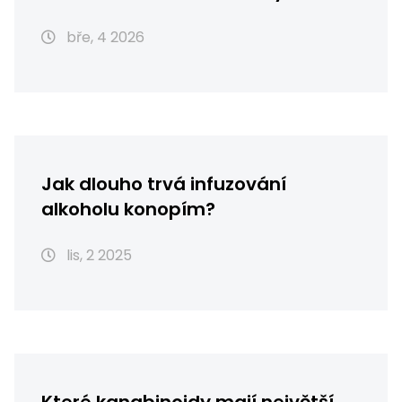
zkušenostech
bře, 4 2026
Jak dlouho trvá infuzování
alkoholu konopím?
lis, 2 2025