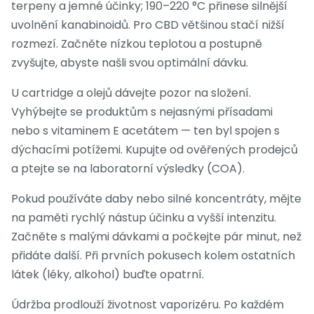
terpeny a jemné účinky; 190–220 °C přinese silnější
uvolnění kanabinoidů. Pro CBD většinou stačí nižší
rozmezí. Začněte nízkou teplotou a postupně
zvyšujte, abyste našli svou optimální dávku.
U cartridge a olejů dávejte pozor na složení.
Vyhýbejte se produktům s nejasnými přísadami
nebo s vitaminem E acetátem — ten byl spojen s
dýchacími potížemi. Kupujte od ověřených prodejců
a ptejte se na laboratorní výsledky (COA).
Pokud používáte daby nebo silné koncentráty, mějte
na paměti rychlý nástup účinku a vyšší intenzitu.
Začněte s malými dávkami a počkejte pár minut, než
přidáte další. Při prvních pokusech kolem ostatních
látek (léky, alkohol) buďte opatrní.
Údržba prodlouží životnost vaporizéru. Po každém