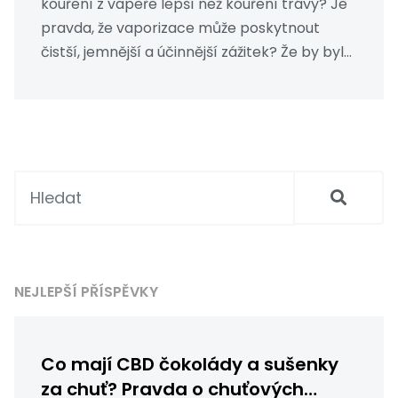
kouření z vapeře lepší než kouření trávy? Je
pravda, že vaporizace může poskytnout
čistší, jemnější a účinnější zážitek? Že by byla
lepší pro naše zdraví? Přečtěte si můj článek,
kde se s vámi podělím o své zkušenosti a
výsledky. Tento článek je určen pro všechny
milovníky marihuany, kteří chtějí zjistit, jak
získat co nejlepší zážitek.
NEJLEPŠÍ PŘÍSPĚVKY
Co mají CBD čokolády a sušenky
za chuť? Pravda o chuťových