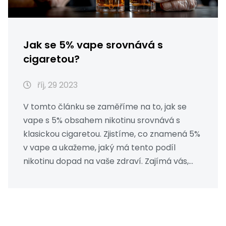
Jak se 5% vape srovnává s
cigaretou?
říj, 29 2023
V tomto článku se zaměříme na to, jak se
vape s 5% obsahem nikotinu srovnává s
klasickou cigaretou. Zjistíme, co znamená 5%
v vape a ukažeme, jaký má tento podíl
nikotinu dopad na vaše zdraví. Zajímá vás,
zda je vape lepší nebo horší alternativa k
cigaretám? Právě jsem se rozhodl ponořit do
tohoto tématu a zjistit to pro vás. Tak
pojďme to společně zjistit!