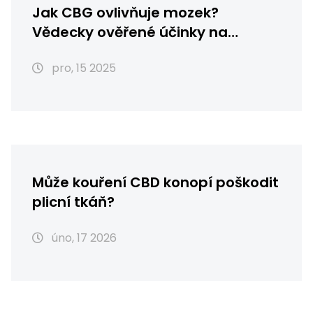
Jak CBG ovlivňuje mozek?
Vědecky ověřené účinky na
nervový systém
pro, 15 2025
Může kouření CBD konopí poškodit
plicní tkáň?
úno, 17 2026