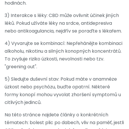
hodinách.
3) Interakce s léky: CBD může ovlivnit účinek jiných
léků. Pokud užíváte léky na srdce, antidepresiva
nebo antikoagulancia, nejdřív se poraďte s lékařem.
4) Vyvarujte se kombinací: Nepřehánějte kombinaci
alkoholu, nikotinu a silných konopných koncentrátů.
To zvyšuje riziko úzkosti, nevolnosti nebo tzv.
"greening out".
5) Sledujte duševní stav: Pokud máte v anamnéze
úzkost nebo psychózu, buďte opatrní. Některé
formy konopí mohou vyvolat zhoršení symptomů u
citlivých jedinců.
Na této stránce najdete články o konkrétních
tématech: bolest plic po dabech, vliv na paměť, jestli