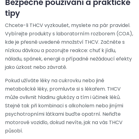
Bezpečné používání a praktické
tipy
Chcete-li THCV vyzkoušet, myslete na pár pravidel.
Vybírejte produkty s laboratorním rozborem (COA),
kde je přesně uvedené množství THCV. Začněte s
nízkou dávkou a pozorujte reakce: chuť k jídlu,
náladu, spánek, energii a případné nežádoucí efekty
jako úzkost nebo závratě.
Pokud užíváte léky na cukrovku nebo jiné
metabolické léky, promluvte si s lékařem. THCV
může ovlivnit hladinu glukózy a tím i účinek léků.
Stejně tak při kombinaci s alkoholem nebo jinými
psychotropními látkami buďte opatrní. Neřiďte
motorové vozidlo, dokud nevíte, jak na vás THCV
působí.