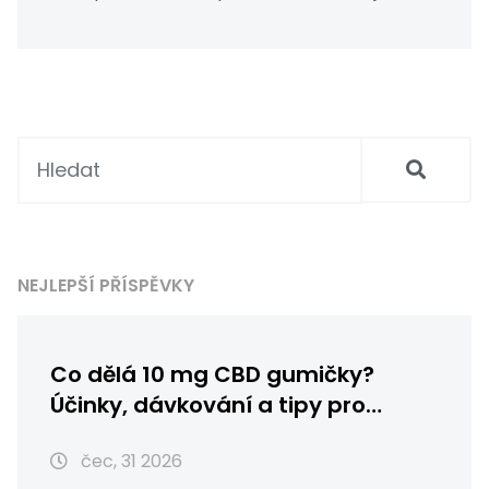
je také zkoumán pro jeho potenciální přínosy
pro regulační systémy těla. Zajímají vás jeho
vlivy na energii, metabolismus nebo dokonce
naší náladu? Tak to neváhejte a přečtěte si
můj článek, kde se dozvíte vše podstatné o
THCV.
NEJLEPŠÍ PŘÍSPĚVKY
Co dělá 10 mg CBD gumičky?
Účinky, dávkování a tipy pro
začátečníky
čec, 31 2026