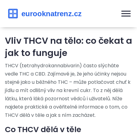
Vliv THCV na tělo: co čekat a
jak to funguje
THCV (tetrahydrokannabivarin) často slýcháte
vedle THC a CBD. Zajímavé je, že jeho účinky nejsou
stejné jako u běžného THC – může potlačovat chuť k
jídlu a mít odlišný vliv na krevní cukr. To z něj dělá
látku, která láká pozornost vědců i uživatelů. Níže
najdete praktické a ověřitelné informace o tom, co
THCV dělá v těle a jak s ním zacházet.
Co THCV dělá v těle