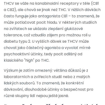
THCV se váže na kanabinoidní receptory v těle (CB1
a CB2), ale chová se jinak než THC. V nižších dávkách
často funguje jako antagonista CB1 – to znamená, že
může potlačovat pocit hladu. V některých studiích
na zvířatech se ukázalo zlepšení glukózové
tolerance, což vzbudilo zájem pro možnou roli u
diabetu typu 2. U vyšších dávek se THCV může
chovat jako částečný agonista a vyvolat mírné
psychoaktivní účinky, tedy pocit odlišný od
klasického "high" po THC.
Výzkum je zatím omezený: většina důkazů je z
laboratorních a zvířecích studií nebo z malých
lidských souborů. To znamená, že konkrétní
dávkování, dlouhodobé účinky a bezpečnost pro
různé skupiny lidí nejsou ještě jasné.