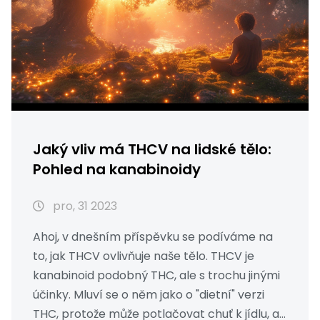
Jaký vliv má THCV na lidské tělo:
Pohled na kanabinoidy
pro, 31 2023
Ahoj, v dnešním příspěvku se podíváme na
to, jak THCV ovlivňuje naše tělo. THCV je
kanabinoid podobný THC, ale s trochu jinými
účinky. Mluví se o něm jako o "dietní" verzi
THC, protože může potlačovat chuť k jídlu, a