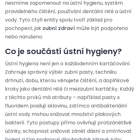
nesmíme zapomenout na
ústní hygienu
,
systém
pravidelného čištění, používání dentální nitě a ústní
vody
. Tyto čtyři entity spolu tvoří základ pro
pochopení, jak
zubní zdraví
může být podpořeno
nebo narušeno.
Co je součástí ústní hygieny?
Ústní hygiena není jen o každodenním kartáčování.
Zahrnuje správný výběr zubní pasty, techniku
drhnutí, dobu, kterou věnujete čištění, a doplňkové
kroky jako dentální nitě či mezizubní kartáčky. Každý
z těchto prvků má atributy – například pasty s
fluoridem posilují sklovinu, zatímco antibakteriální
ústní vody mohou snižovat množství plakových
bakterií. Tyto postupy přímo ovlivňují
protizánětlivé
účinky
,
schopnost snižovat zánět dásní a zmírňovat
bolest
a tím podporují dlouhodobě zdravé zuby.