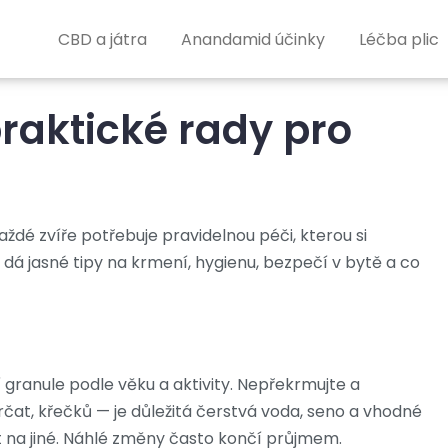
CBD a játra
Anandamid účinky
Léčba plic
raktické rady pro
é zvíře potřebuje pravidelnou péči, kterou si
 dá jasné tipy na krmení, hygienu, bezpečí v bytě a co
í granule podle věku a aktivity. Nepřekrmujte a
rčat, křečků — je důležitá čerstvá voda, seno a vhodné
 na jiné. Náhlé změny často končí průjmem.