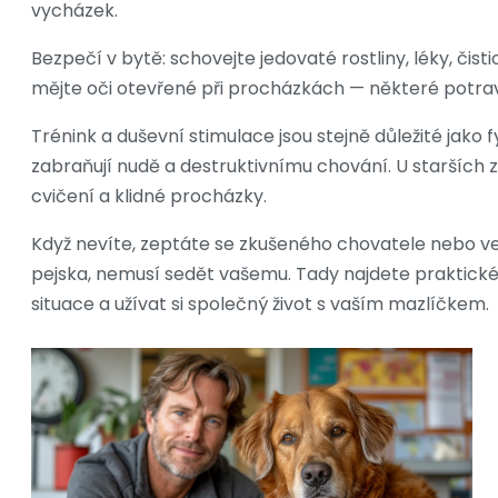
vycházek.
Bezpečí v bytě: schovejte jedovaté rostliny, léky, čis
mějte oči otevřené při procházkách — některé potr
Trénink a duševní stimulace jsou stejně důležité jako f
zabraňují nudě a destruktivnímu chování. U starších 
cvičení a klidné procházky.
Když nevíte, zeptáte se zkušeného chovatele nebo vete
pejska, nemusí sedět vašemu. Tady najdete praktické
situace a užívat si společný život s vaším mazlíčkem.