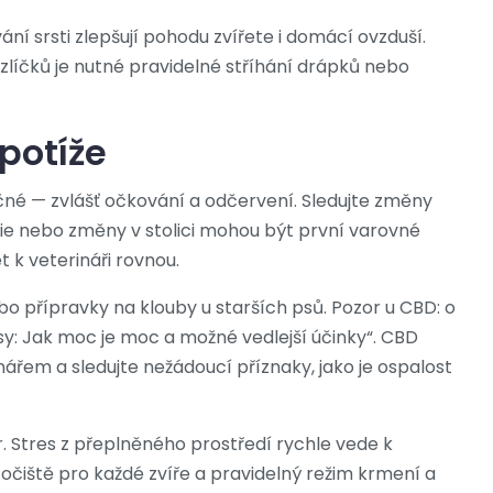
ní srsti zlepšují pohodu zvířete i domácí ovzduší.
zlíčků je nutné pravidelné stříhání drápků nebo
potíže
ečné — zvlášť očkování a odčervení. Sledujte změny
atie nebo změny v stolici mohou být první varovné
 k veterináři rovnou.
 přípravky na klouby u starších psů. Pozor u CBD: o
 Jak moc je moc a možné vedlejší účinky“. CBD
ářem a sledujte nežádoucí příznaky, jako je ospalost
r. Stres z přeplněného prostředí rychle vede k
očiště pro každé zvíře a pravidelný režim krmení a