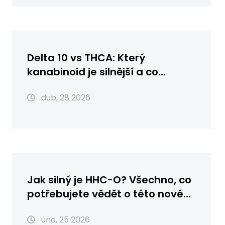
Delta 10 vs THCA: Který
kanabinoid je silnější a co
očekávat?
dub, 28 2026
Jak silný je HHC-O? Všechno, co
potřebujete vědět o této nové
kanabinoidní sloučenině
úno, 25 2026