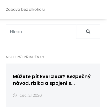
Zábava bez alkoholu
NEJLEPŠÍ PŘÍSPĚVKY
Můžete pít Everclear? Bezpečný
návod, rizika a spojení s
absintem
čec, 21 2026