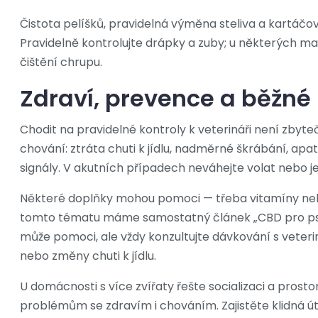
Čistota pelíšků, pravidelná výměna steliva a kartáčová
Pravidelně kontrolujte drápky a zuby; u některých ma
čištění chrupu.
Zdraví, prevence a běžné 
Chodit na pravidelné kontroly k veterináři není zbyt
chování: ztráta chuti k jídlu, nadměrné škrábání, ap
signály. V akutních případech neváhejte volat nebo jet
Některé doplňky mohou pomoci — třeba vitamíny nebo
tomto tématu máme samostatný článek „CBD pro psy:
může pomoci, ale vždy konzultujte dávkování s veterin
nebo změny chuti k jídlu.
U domácnosti s více zvířaty řešte socializaci a prosto
problémům se zdravím i chováním. Zajistěte klidná út