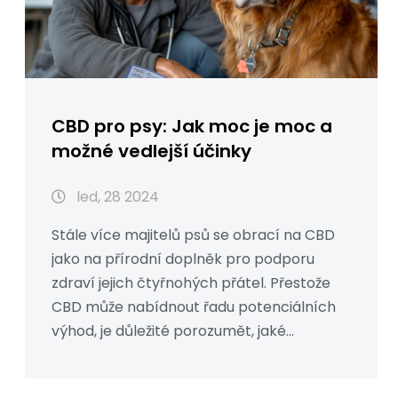
CBD pro psy: Jak moc je moc a
možné vedlejší účinky
led, 28 2024
Stále více majitelů psů se obrací na CBD
jako na přírodní doplněk pro podporu
zdraví jejich čtyřnohých přátel. Přestože
CBD může nabídnout řadu potenciálních
výhod, je důležité porozumět, jaké
množství je bezpečné a co dělat, když
dojde k předávkování. V tomto článku se