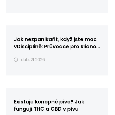
Jak nezpanikařit, když jste moc
vDisciplině: Průvodce pro klidnou
jízdu
dub, 21 2026
Existuje konopné pivo? Jak
fungují THC a CBD v pivu