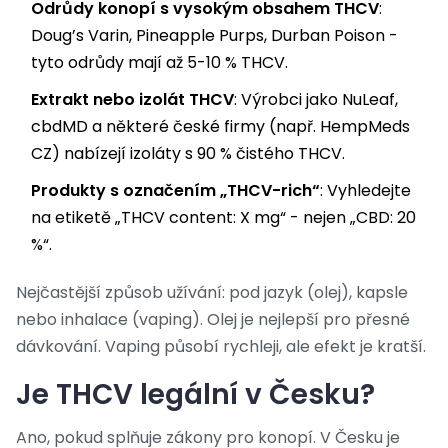
Odrůdy konopí s vysokým obsahem THCV
:
Doug’s Varin, Pineapple Purps, Durban Poison -
tyto odrůdy mají až 5-10 % THCV.
Extrakt nebo izolát THCV
: Výrobci jako NuLeaf,
cbdMD a některé české firmy (např. HempMeds
CZ) nabízejí izoláty s 90 % čistého THCV.
Produkty s označením „THCV-rich“
: Vyhledejte
na etiketě „THCV content: X mg“ - nejen „CBD: 20
%“.
Nejčastější způsob užívání: pod jazyk (olej), kapsle
nebo inhalace (vaping). Olej je nejlepší pro přesné
dávkování. Vaping působí rychleji, ale efekt je kratší.
Je THCV legální v Česku?
Ano, pokud splňuje zákony pro konopí. V Česku je