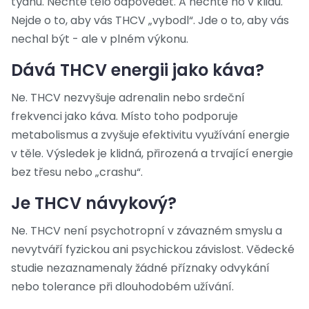
týdnu. Nechte tělo odpovědět. A nechte ho v klidu.
Nejde o to, aby vás THCV „vybodl“. Jde o to, aby vás
nechal být - ale v plném výkonu.
Dává THCV energii jako káva?
Ne. THCV nezvyšuje adrenalin nebo srdeční
frekvenci jako káva. Místo toho podporuje
metabolismus a zvyšuje efektivitu využívání energie
v těle. Výsledek je klidná, přirozená a trvající energie
bez třesu nebo „crashu“.
Je THCV návykový?
Ne. THCV není psychotropní v závazném smyslu a
nevytváří fyzickou ani psychickou závislost. Vědecké
studie nezaznamenaly žádné příznaky odvykání
nebo tolerance při dlouhodobém užívání.