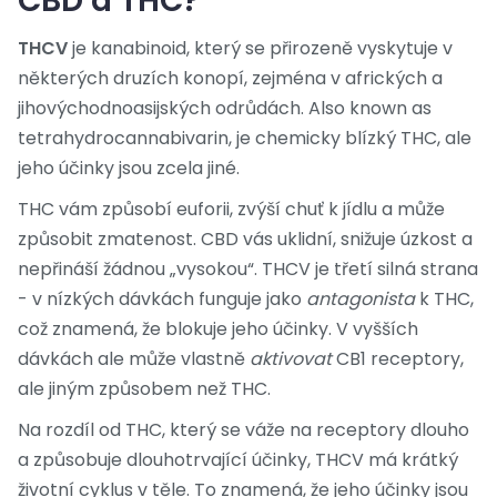
CBD a THC?
THCV
je
kanabinoid, který se přirozeně vyskytuje v
některých druzích konopí, zejména v afrických a
jihovýchodnoasijských odrůdách
. Also known as
tetrahydrocannabivarin
, je chemicky blízký THC, ale
jeho účinky jsou zcela jiné.
THC vám způsobí euforii, zvýší chuť k jídlu a může
způsobit zmatenost. CBD vás uklidní, snižuje úzkost a
nepřináší žádnou „vysokou“. THCV je třetí silná strana
- v nízkých dávkách funguje jako
antagonista
k THC,
což znamená, že blokuje jeho účinky. V vyšších
dávkách ale může vlastně
aktivovat
CB1 receptory,
ale jiným způsobem než THC.
Na rozdíl od THC, který se váže na receptory dlouho
a způsobuje dlouhotrvající účinky, THCV má krátký
životní cyklus v těle. To znamená, že jeho účinky jsou