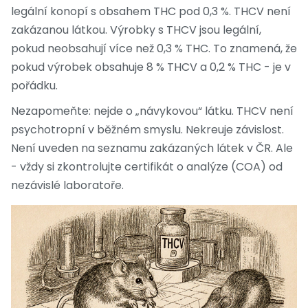
legální konopí s obsahem THC pod 0,3 %. THCV není
zakázanou látkou. Výrobky s THCV jsou legální,
pokud neobsahují více než 0,3 % THC. To znamená, že
pokud výrobek obsahuje 8 % THCV a 0,2 % THC - je v
pořádku.
Nezapomeňte: nejde o „návykovou“ látku. THCV není
psychotropní v běžném smyslu. Nekreuje závislost.
Není uveden na seznamu zakázaných látek v ČR. Ale
- vždy si zkontrolujte certifikát o analýze (COA) od
nezávislé laboratoře.