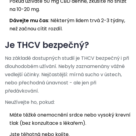
Pokud užíváte 50 mg CBD denně, zkusíte ho snížit
na 10-20 mg.
Dávejte mu čas
: Některým lidem trvá 2-3 týdny,
než začnou cítit rozdíl.
Je THCV bezpečný?
Na základě dostupných studií je THCV bezpečný i při
dlouhodobém užívání. Nebyly zaznamenány vážné
vedlejší účinky. Nejčastější: mírná sucho v ústech,
nebo přechodná únavnost - ale jen při
předávkování.
Neužívejte ho, pokud:
Máte těžké onemocnění srdce nebo vysoký krevní
tlak (bez konzultace s lékařem).
Jste těhotná nebo kojíte.