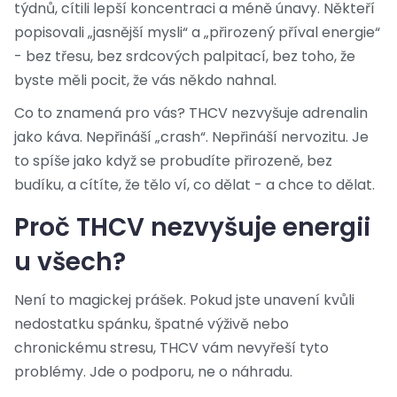
týdnů, cítili lepší koncentraci a méně únavy. Někteří
popisovali „jasnější mysli“ a „přirozený příval energie“
- bez třesu, bez srdcových palpitací, bez toho, že
byste měli pocit, že vás někdo nahnal.
Co to znamená pro vás? THCV nezvyšuje adrenalin
jako káva. Nepřináší „crash“. Nepřináší nervozitu. Je
to spíše jako když se probudíte přirozeně, bez
budíku, a cítíte, že tělo ví, co dělat - a chce to dělat.
Proč THCV nezvyšuje energii
u všech?
Není to magickej prášek. Pokud jste unavení kvůli
nedostatku spánku, špatné výživě nebo
chronickému stresu, THCV vám nevyřeší tyto
problémy. Jde o podporu, ne o náhradu.