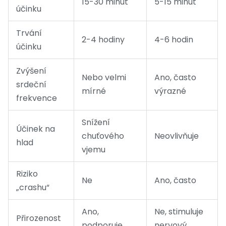
15-30 minut
5-15 minut
účinku
Trvání
2-4 hodiny
4-6 hodin
účinku
Zvýšení
Nebo velmi
Ano, často
srdeční
mírné
výrazné
frekvence
Snížení
Účinek na
chuťového
Neovlivňuje
hlad
vjemu
Riziko
Ne
Ano, často
„crashu“
Ano,
Ne, stimuluje
Přirozenost
podporuje
nervový