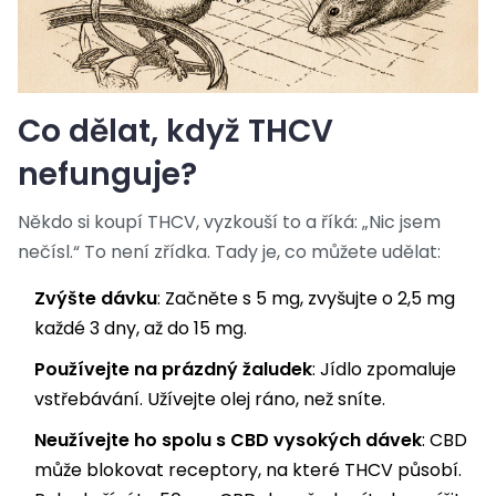
Co dělat, když THCV
nefunguje?
Někdo si koupí THCV, vyzkouší to a říká: „Nic jsem
nečísl.“ To není zřídka. Tady je, co můžete udělat:
Zvýšte dávku
: Začněte s 5 mg, zvyšujte o 2,5 mg
každé 3 dny, až do 15 mg.
Používejte na prázdný žaludek
: Jídlo zpomaluje
vstřebávání. Užívejte olej ráno, než sníte.
Neužívejte ho spolu s CBD vysokých dávek
: CBD
může blokovat receptory, na které THCV působí.