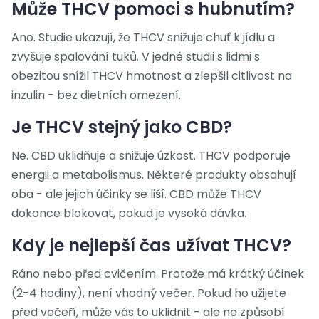
Může THCV pomoci s hubnutím?
Ano. Studie ukazují, že THCV snižuje chuť k jídlu a
zvyšuje spalování tuků. V jedné studii s lidmi s
obezitou snížil THCV hmotnost a zlepšil citlivost na
inzulin - bez dietních omezení.
Je THCV stejný jako CBD?
Ne. CBD uklidňuje a snižuje úzkost. THCV podporuje
energii a metabolismus. Některé produkty obsahují
oba - ale jejich účinky se liší. CBD může THCV
dokonce blokovat, pokud je vysoká dávka.
Kdy je nejlepší čas užívat THCV?
Ráno nebo před cvičením. Protože má krátký účinek
(2-4 hodiny), není vhodný večer. Pokud ho užijete
před večeří, může vás to uklidnit - ale ne způsobí