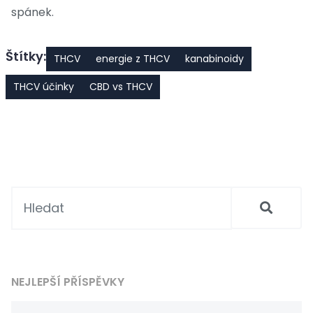
spánek.
Štítky:
THCV
energie z THCV
kanabinoidy
THCV účinky
CBD vs THCV
NEJLEPŠÍ PŘÍSPĚVKY