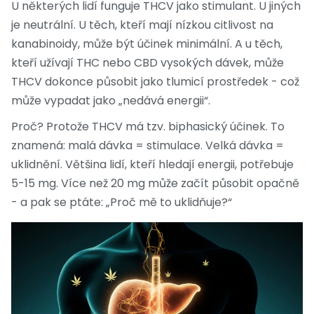
U některých lidí funguje THCV jako stimulant. U jiných
je neutrální. U těch, kteří mají nízkou citlivost na
kanabinoidy, může být účinek minimální. A u těch,
kteří užívají THC nebo CBD vysokých dávek, může
THCV dokonce působit jako tlumicí prostředek - což
může vypadat jako „nedává energii“.
Proč? Protože THCV má tzv. biphasický účinek. To
znamená: malá dávka = stimulace. Velká dávka =
uklidnění. Většina lidí, kteří hledají energii, potřebuje
5-15 mg. Více než 20 mg může začít působit opačně
- a pak se ptáte: „Proč mě to uklidňuje?“