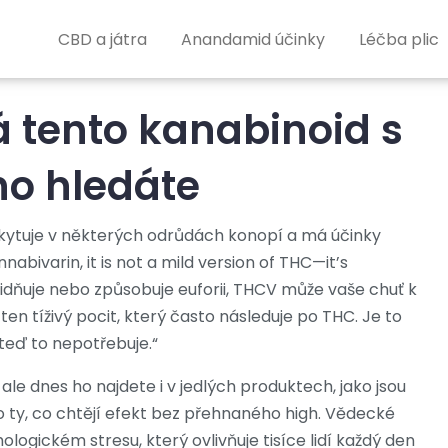
CBD a játra
Anandamid účinky
Léčba plic
á tento kanabinoid s
ho hledáte
skytuje v některých odrůdách konopí a má účinky
nnabivarin
, it is not a mild version of THC—it’s
idňuje nebo způsobuje euforii, THCV může vaše chuť k
 ten tíživý pocit, který často následuje po THC. Je to
 teď to nepotřebuje.“
le dnes ho najdete i v jedlých produktech, jako jsou
 ty, co chtějí efekt bez přehnaného high. Vědecké
ologickém stresu, který ovlivňuje tisíce lidí každý den