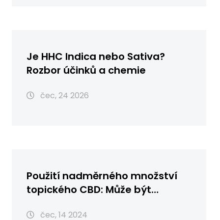
Je HHC Indica nebo Sativa?
Rozbor účinků a chemie
čec, 24 2026
Použití nadměrného množství
topického CBD: Může být
škodlivé?
čec, 14 2024