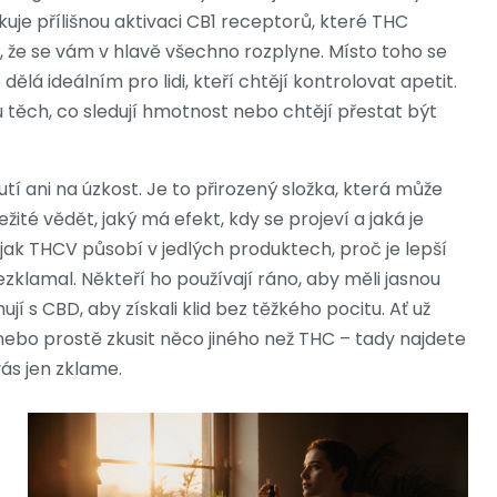
okuje přílišnou aktivaci CB1 receptorů, které THC
, že se vám v hlavě všechno rozplyne. Místo toho se
o dělá ideálním pro lidi, kteří chtějí kontrolovat apetit.
 těch, co sledují hmotnost nebo chtějí přestat být
í ani na úzkost. Je to přirozený složka, která může
žité vědět, jaký má efekt, kdy se projeví a jaká je
jak THCV působí v jedlých produktech, proč je lepší
ezklamal. Někteří ho používají ráno, aby měli jasnou
ují s CBD, aby získali klid bez těžkého pocitu. Ať už
 nebo prostě zkusit něco jiného než THC – tady najdete
vás jen zklame.