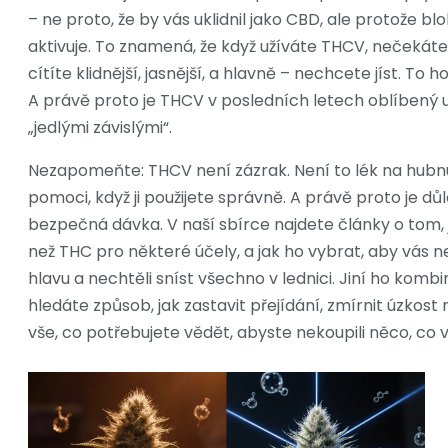
– ne proto, že by vás uklidnil jako CBD, ale protože bl
aktivuje. To znamená, že když užíváte THCV, nečekáte
cítíte klidnější, jasnější, a hlavně – nechcete jíst. To h
A právě proto je THCV v posledních letech oblíbený u
„jedlými závislými“.
Nezapomeňte: THCV není zázrak. Není to lék na hubnut
pomoci, když ji použijete správně. A právě proto je důle
bezpečná dávka. V naší sbírce najdete články o tom, 
než THC pro některé účely, a jak ho vybrat, aby vás n
hlavu a nechtěli sníst všechno v lednici. Jiní ho kombin
hledáte způsob, jak zastavit přejídání, zmírnit úzkost
vše, co potřebujete vědět, abyste nekoupili něco, co 