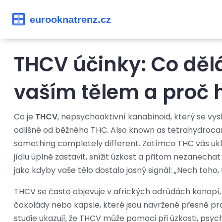
THCV účinky: Co děl
vaším tělem a proč 
Co je
THCV
,
nepsychoaktivní kanabinoid, který se vy
odlišné od běžného THC
. Also known as
tetrahydroca
something completely different. Zatímco THC vás ukl
jídlu úplně zastavit, snížit úzkost a přitom nezanechat
jako kdyby vaše tělo dostalo jasný signál: „Nech toho,
THCV se často objevuje v afrických odrůdách konopí, a
čokolády nebo kapsle, které jsou navržené přesně pro
studie ukazují, že THCV může pomoci při
úzkosti
,
psych