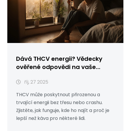
Dává THCV energii? Vědecky
ověřené odpovědi na vaše
otázky
říj, 27 2025
THCV může poskytnout přirozenou a
trvající energii bez třesu nebo crashu.
Zjistěte, jak funguje, kde ho najít a proč je
lepší než káva pro některé lidi.