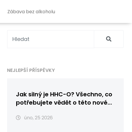
Zábava bez alkoholu
NEJLEPŠÍ PŘÍSPĚVKY
Jak silný je HHC-O? Všechno, co
potřebujete vědět o této nové
kanabinoidní sloučenině
úno, 25 2026