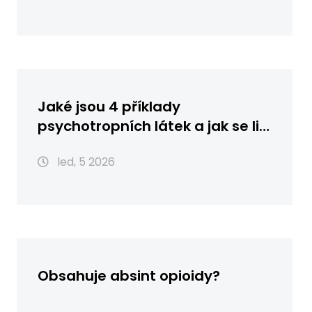
Jaké jsou 4 příklady
psychotropních látek a jak se liší
od H4CBD?
led, 5 2026
Obsahuje absint opioidy?