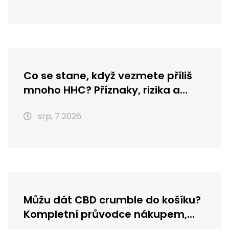
Co se stane, když vezmete příliš
mnoho HHC? Příznaky, rizika a
první pomoc
srp, 7 2026
Můžu dát CBD crumble do košíku?
Kompletní průvodce nákupem,
skladováním a použitím