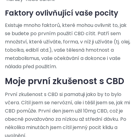
Faktory ovlivňující vaše pocity
Existuje mnoho faktorů, které mohou ovlivnit to, jak
se budete po prvním použití CBD cítit. Patří sem
množství, které užíváte, forma, v níž ji užíváte (tj. olej,
tobolka, ediblí atd.), vaše tělesná hmotnost a
metabolismus, vaše očekávání a dokonce i vaše
nálada před použitím.
Moje první zkušenost s CBD
První zkušenost s CBD si pamatuji jako by to bylo
včera. Cítil jsem se nervózní, ale i těšil jsem se, jak mi
CBD pomůže. První den jsem užil 10mg CBD, což je
obecně považováno za nízkou až střední dávku. Po
několika minutách jsem cítil jemný pocit klidu a
uvolnění.