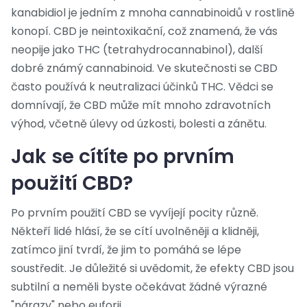
kanabidiol je jedním z mnoha cannabinoidů v rostlině
konopí. CBD je neintoxikační, což znamená, že vás
neopije jako THC (tetrahydrocannabinol), další
dobré známý cannabinoid. Ve skutečnosti se CBD
často používá k neutralizaci účinků THC. Vědci se
domnívají, že CBD může mít mnoho zdravotních
výhod, včetně úlevy od úzkosti, bolesti a zánětu.
Jak se cítíte po prvním
použití CBD?
Po prvním použití CBD se vyvíjejí pocity různě.
Někteří lidé hlásí, že se cítí uvolněněji a klidněji,
zatímco jiní tvrdí, že jim to pomáhá se lépe
soustředit. Je důležité si uvědomit, že efekty CBD jsou
subtilní a neměli byste očekávat žádné výrazné
"nárazy" nebo euforii.