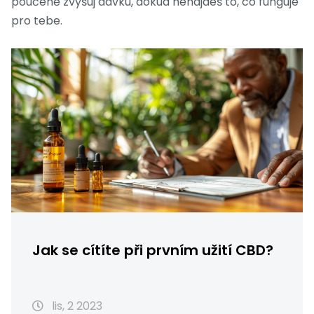
poučeně zvyšuj dávku, dokud nenajdeš to, co funguje
pro tebe.
Jak se cítíte při prvním užití CBD?
lis, 2 2023