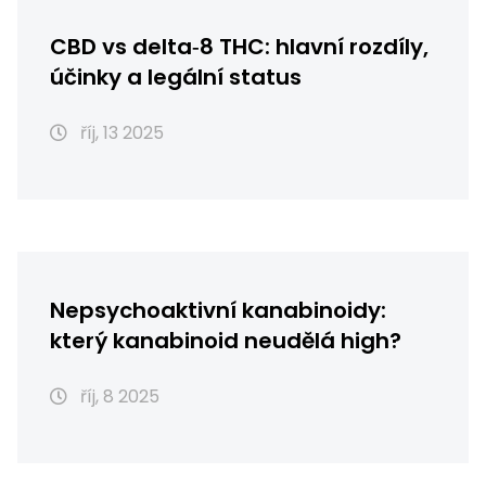
CBD vs delta‑8 THC: hlavní rozdíly,
účinky a legální status
říj, 13 2025
Nepsychoaktivní kanabinoidy:
který kanabinoid neudělá high?
říj, 8 2025