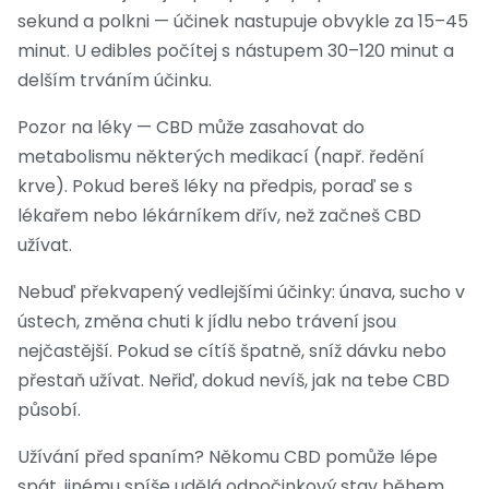
sekund a polkni — účinek nastupuje obvykle za 15–45
minut. U edibles počítej s nástupem 30–120 minut a
delším trváním účinku.
Pozor na léky — CBD může zasahovat do
metabolismu některých medikací (např. ředění
krve). Pokud bereš léky na předpis, poraď se s
lékařem nebo lékárníkem dřív, než začneš CBD
užívat.
Nebuď překvapený vedlejšími účinky: únava, sucho v
ústech, změna chuti k jídlu nebo trávení jsou
nejčastější. Pokud se cítíš špatně, sníž dávku nebo
přestaň užívat. Neřiď, dokud nevíš, jak na tebe CBD
působí.
Užívání před spaním? Někomu CBD pomůže lépe
spát, jinému spíše udělá odpočinkový stav během