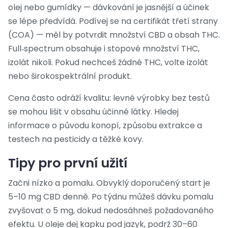
olej nebo gumídky — dávkování je jasnější a účinek
se lépe předvídá. Podívej se na certifikát třetí strany
(COA) — měl by potvrdit množství CBD a obsah THC.
Full‑spectrum obsahuje i stopové množství THC,
izolát nikoli. Pokud nechceš žádné THC, volte izolát
nebo širokospektrální produkt.
Cena často odráží kvalitu: levné výrobky bez testů
se mohou lišit v obsahu účinné látky. Hledej
informace o původu konopí, způsobu extrakce a
testech na pesticidy a těžké kovy.
Tipy pro první užití
Začni nízko a pomalu. Obvyklý doporučený start je
5–10 mg CBD denně. Po týdnu můžeš dávku pomalu
zvyšovat o 5 mg, dokud nedosáhneš požadovaného
efektu. U oleje dej kapku pod jazyk, podrž 30–60