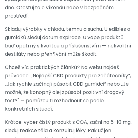
dne. Otestuj to o víkendu nebo v bezpečném
prostředí.
Skladuj výrobky v chladu, temnu a suchu. U edibles a
gumídků sleduj datum expirace. U vape produktů
buď opatrný s kvalitou a příslušenstvím — nekvalitní
destiláty nebo přehřívání může škodit.
Chceš víc praktických článků? Na webu najdeš
průvodce: „Nejlepší CBD produkty pro začátečníky“,
„Jak rychle začínají působit CBD gumídci“ nebo „Je
možné, že konopný olej způsobí pozitivní drogový
test?" — pomůžou ti rozhodnout se podle
konkrétních situací.
Krátce: vyber čistý produkt s COA, začni na 5–10 mg,
sleduj reakce těla a konzultuj léky. Pak už jen