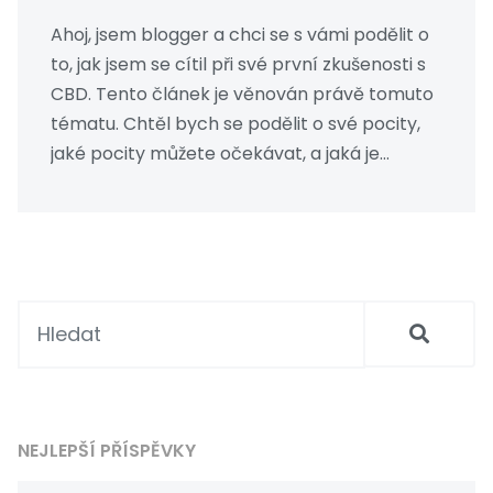
Ahoj, jsem blogger a chci se s vámi podělit o
to, jak jsem se cítil při své první zkušenosti s
CBD. Tento článek je věnován právě tomuto
tématu. Chtěl bych se podělit o své pocity,
jaké pocity můžete očekávat, a jaká je
vlastně role CBD v našem těle. Přidejte se ke
mě a prozkoumejte tajemství CBD společně.
NEJLEPŠÍ PŘÍSPĚVKY