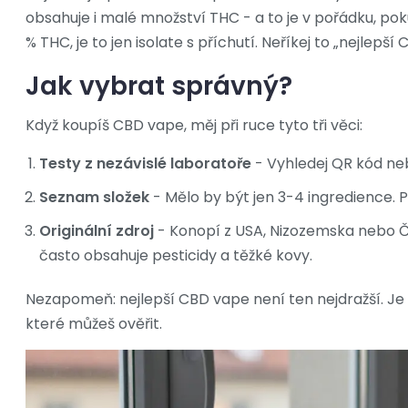
obsahuje i malé množství THC - a to je v pořádku, poku
% THC, je to jen isolate s příchutí. Neříkej to „nejlepší
Jak vybrat správný?
Když koupíš CBD vape, měj při ruce tyto tři věci:
Testy z nezávislé laboratoře
- Vyhledej QR kód neb
Seznam složek
- Mělo by být jen 3-4 ingredience. Po
Originální zdroj
- Konopí z USA, Nizozemska nebo Če
často obsahuje pesticidy a těžké kovy.
Nezapomeň: nejlepší CBD vape není ten nejdražší. Je 
které můžeš ověřit.