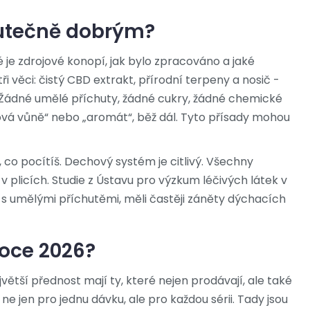
kutečně dobrým?
aké je zdrojové konopí, jak bylo zpracováno a jaké
ři věci: čistý CBD extrakt, přírodní terpeny a nosič -
. Žádné umělé příchuty, žádné cukry, žádné chemické
jová vůně“ nebo „aromát“, běž dál. Tyto přísady mohou
o, co pocítíš. Dechový systém je citlivý. Všechny
v plicích. Studie z Ústavu pro výzkum léčivých látek v
pe s umělými příchutěmi, měli častěji záněty dýchacích
roce 2026?
ejvětší přednost mají ty, které nejen prodávají, ale také
ne jen pro jednu dávku, ale pro každou sérii. Tady jsou