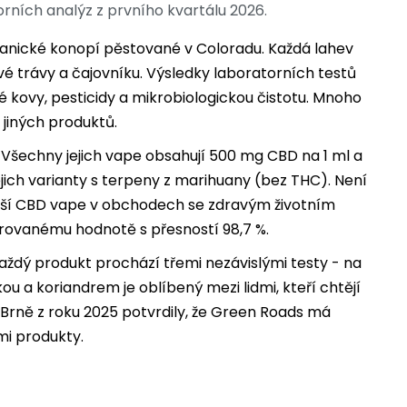
torních analýz z prvního kvartálu 2026.
anické konopí pěstované v Coloradu. Každá lahev
é trávy a čajovníku. Výsledky laboratorních testů
é kovy, pesticidy a mikrobiologickou čistotu. Mnoho
u jiných produktů.
 Všechny jejich vape obsahují 500 mg CBD na 1 ml a
ejich varianty s terpeny z marihuany (bez THC). Není
ější CBD vape v obchodech se zdravým životním
arovanému hodnotě s přesností 98,7 %.
Každý produkt prochází třemi nezávislými testy - na
u a koriandrem je oblíbený mezi lidmi, kteří chtějí
v Brně z roku 2025 potvrdily, že Green Roads má
mi produkty.