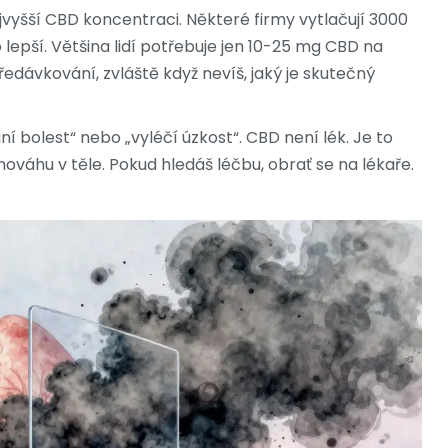
vyšší CBD koncentraci. Některé firmy vytlačují 3000
lepší. Většina lidí potřebuje jen 10-25 mg CBD na
edávkování, zvláště když nevíš, jaký je skutečný
ní bolest“ nebo „vyléčí úzkost“. CBD není lék. Je to
ováhu v těle. Pokud hledáš léčbu, obrať se na lékaře.