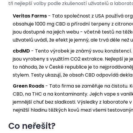
tři nejlepší volby podle zkušeností uživatelů a labora
Veritas Farms
- Tato společnost z USA používá org
obsahuje 1000 mg CBD a přírodní terpeny z citronov
jsou dostupné na jejich webu - včetně testů na těžk
uživatelů uvádí, že efekt je jemný, ale trvá déle než 
cbdMD
- Tento výrobek je známý svou konzistencí.
jsou vyrobeny s využitím CO2 extrakce. Nejlepší je j
to náhoda, že v České republice je to nejprodávan
stylem. Testy ukazují, že obsah CBD odpovídá dekl
Green Roads
- Tato firma se zaměřuje na čistotu. 
CBD, na THC a na kontaminanty. Jejich vape s vanilko
jemnější chuť bez sladkosti. Výsledky z laboratoře 
nejnižší hladinu těžkých kovů mezi všemi testovaný
Co neřešit?