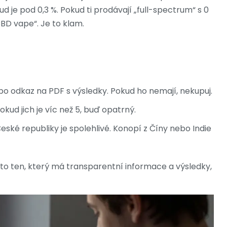
d je pod 0,3 %. Pokud ti prodávají „full-spectrum“ s 0
 CBD vape“. Je to klam.
o odkaz na PDF s výsledky. Pokud ho nemají, nekupuj.
kud jich je víc než 5, buď opatrný.
ské republiky je spolehlivé. Konopí z Číny nebo Indie
to ten, který má transparentní informace a výsledky,