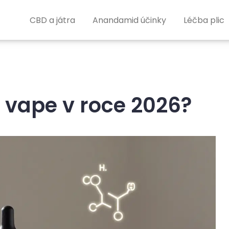
CBD a játra
Anandamid účinky
Léčba plic
 vape v roce 2026?