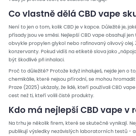
Co vlastně dělá CBD vape s
Není to jen o tom, kolik CBD je v kapce. Důležité je, j
přísady jsou ve směsi. Nejlepší CBD vape obsahují jen t
obvykle propylen glykol nebo rafinovaný olivový olej
konzervanty. Pokud vidíš na etiketě slova jako „nápo
být škodlivé při inhalaci.
Proč to důležité? Protože když inhaluješ, nejde jen o t
chemikálie, které nejsou přírodní, se mohou hromadit 
Praze (2025) ukázaly, že lidé, kteří používali CBD va
cest než ti, kteří volili čisté produkty.
Kdo má nejlepší CBD vape v 
Na trhu je několik firem, které se skutečně vynikají. N
publikují výsledky nezávislých laboratorních testů - a 