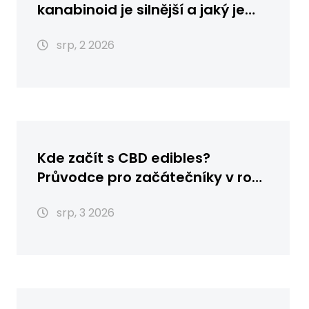
kanabinoid je silnější a jaký je
rozdíl?
srp, 2 2026
Kde začít s CBD edibles?
Průvodce pro začátečníky v roce
2026
srp, 3 2026