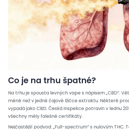
Co je na trhu špatné?
Na trhu je spousta levných vape s nápisem „CBD“. Vět
méně než v jedné čajové lžičce extraktu. Některé pro
vypadá jako CBD. Česká inspekce potravin v lednu 20
všechny měly falešné certifikáty.
Nejčastější podvod: „Full-spectrum“ s nulovým THC. T