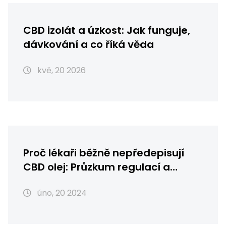
CBD izolát a úzkost: Jak funguje,
dávkování a co říká věda
kvě, 20 2026
Proč lékaři běžně nepředepisují
CBD olej: Průzkum regulací a
výzkumů
úno, 20 2024