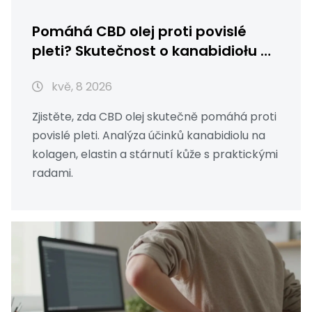
Pomáhá CBD olej proti povislé
pleti? Skutečnost o kanabidiołu a
stárnutí
kvě, 8 2026
Zjistěte, zda CBD olej skutečně pomáhá proti
povislé pleti. Analýza účinků kanabidiolu na
kolagen, elastin a stárnutí kůže s praktickými
radami.