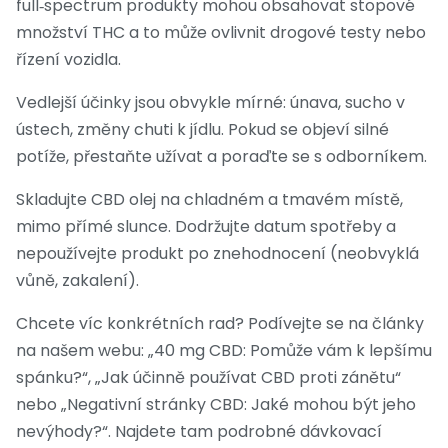
full‑spectrum produkty mohou obsahovat stopové
množství THC a to může ovlivnit drogové testy nebo
řízení vozidla.
Vedlejší účinky jsou obvykle mírné: únava, sucho v
ústech, změny chuti k jídlu. Pokud se objeví silné
potíže, přestaňte užívat a poraďte se s odborníkem.
Skladujte CBD olej na chladném a tmavém místě,
mimo přímé slunce. Dodržujte datum spotřeby a
nepoužívejte produkt po znehodnocení (neobvyklá
vůně, zakalení).
Chcete víc konkrétních rad? Podívejte se na články
na našem webu: „40 mg CBD: Pomůže vám k lepšímu
spánku?“, „Jak účinně používat CBD proti zánětu“
nebo „Negativní stránky CBD: Jaké mohou být jeho
nevýhody?“. Najdete tam podrobné dávkovací