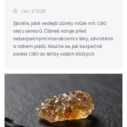
vyhnout?
čec, 9 2026
Zjistěte, jaké vedlejší účinky může mít CBD
olej u seniorů. Článek varuje před
nebezpečnými interakcemi s léky, závratěmi
a rizikem pádů. Naučte se, jak bezpečně
zavést CBD do léčby vašich blízkých.