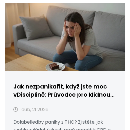
Jak nezpanikařit, když jste moc
vDisciplině: Průvodce pro klidnou
jízdu
dub, 21 2026
Dolabelledby paniky z THC? Zjistěte, jak
rychle zvládat úzkost, proč pomáhá CBD a