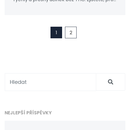
koho je ideální a jak ho správně používat.
1
2
NEJLEPŠÍ PŘÍSPĚVKY