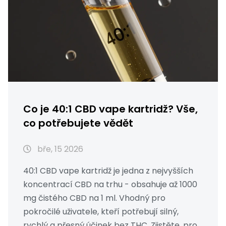
Co je 40:1 CBD vape kartridž? Vše,
co potřebujete vědět
bře, 15 2026
40:1 CBD vape kartridž je jedna z nejvyšších
koncentrací CBD na trhu - obsahuje až 1000
mg čistého CBD na 1 ml. Vhodný pro
pokročilé uživatele, kteří potřebují silný,
rychlý a přesný účinek bez THC. Zjistěte, pro