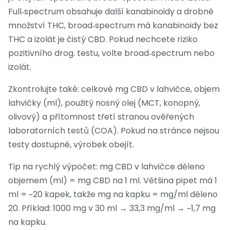
Full‑spectrum obsahuje další kanabinoidy a drobné
množství THC, broad‑spectrum má kanabinoidy bez
THC a izolát je čistý CBD. Pokud nechcete riziko
pozitivního drog. testu, volte broad‑spectrum nebo
izolát.
Zkontrolujte také: celkové mg CBD v lahvičce, objem
lahvičky (ml), použitý nosný olej (MCT, konopný,
olivový) a přítomnost třetí stranou ověřených
laboratorních testů (COA). Pokud na stránce nejsou
testy dostupné, výrobek obejít.
Tip na rychlý výpočet: mg CBD v lahvičce děleno
objemem (ml) = mg CBD na 1 ml. Většina pipet má 1
ml = ~20 kapek, takže mg na kapku = mg/ml děleno
20. Příklad: 1000 mg v 30 ml → 33,3 mg/ml → ~1,7 mg
na kapku.