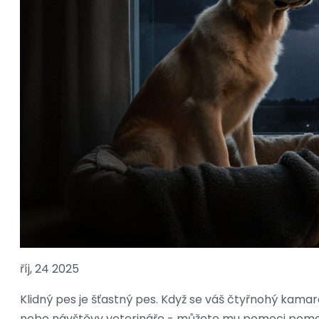
říj, 24 2025
Klidný pes je šťastný pes. Když se váš čtyřnohý kama
nebo návštěvy veterináře - můžete mu pomoci pom