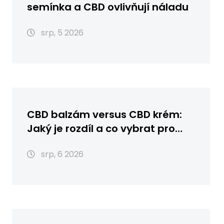
semínka a CBD ovlivňují náladu
srp, 5 2026
CBD balzám versus CBD krém:
Jaký je rozdíl a co vybrat pro
vaši pleť?
srp, 6 2026