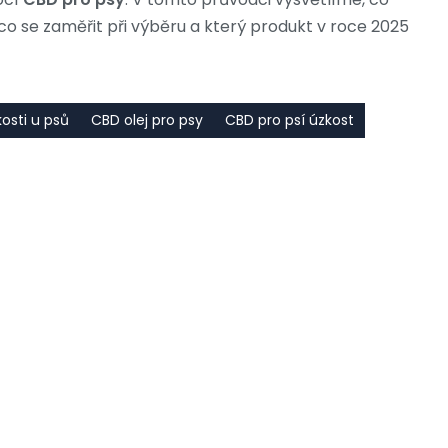
 co se zaměřit při výběru a který produkt v roce 2025
osti u psů
CBD olej pro psy
CBD pro psí úzkost