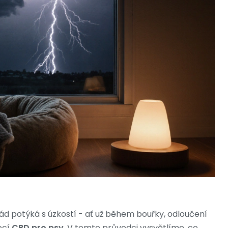
rád potýká s úzkostí - ať už během bouřky, odloučení
ocí
CBD pro psy
. V tomto průvodci vysvětlíme, co