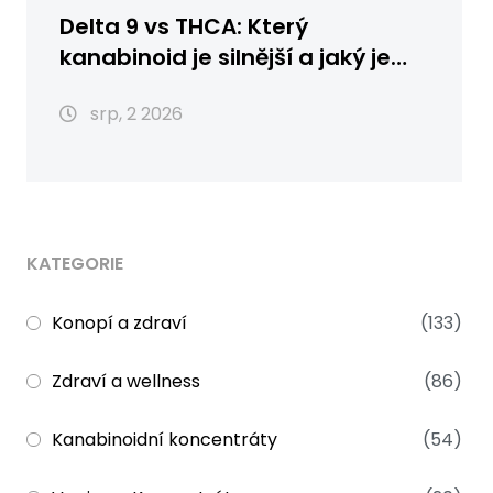
Delta 9 vs THCA: Který
kanabinoid je silnější a jaký je
rozdíl?
srp, 2 2026
KATEGORIE
Konopí a zdraví
(133)
Zdraví a wellness
(86)
Kanabinoidní koncentráty
(54)