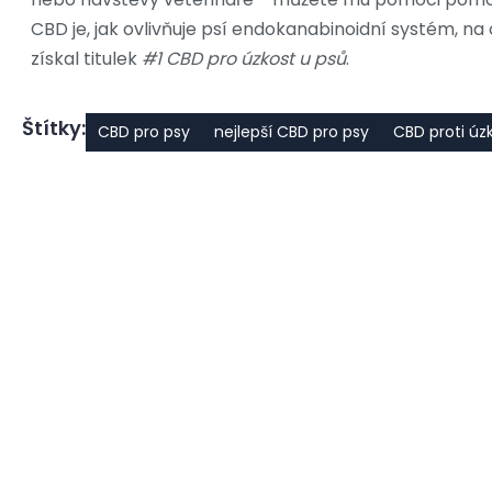
CBD je, jak ovlivňuje psí endokanabinoidní systém, na
získal titulek
#1 CBD pro úzkost u psů
.
Štítky:
CBD pro psy
nejlepší CBD pro psy
CBD proti úzk