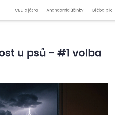
CBD a játra
Anandamid účinky
Léčba plic
ost u psů - #1 volba