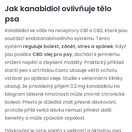
Jak kanabidiol ovlivňuje tělo
psa
Kanabidiol se váže na receptory CB1 a CB2, které jsou
součástí endokanabinoidního systému. Tento
systém
reguluje bolest, zánět, stres a spánek
. Když
psu podáte
CBD olej pro psy
, dochází k jemnému
snížení napětí a zlepšení mobility. Praktický příklad:
starší pes s artritidou často ukazuje větší ochotu
vstávat po aplikaci oleje. Studie z veterinární kliniky
ukazují, že pravidelný příjem 0,2 mg kanabidiolu na
kilogram tělesné hmotnosti může zmírnit chronické
bolesti. Přesto je důležité znát přesné dávkování,
protože příliš velká dávka nemusí přinést další
benefity a může způsobit ospalost.
Dávkování je úzce spjato s velikostí a aktivitou psa.