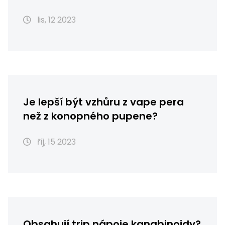
lis, 12 2023
Je lepší být vzhůru z vape pera
než z konopného pupene?
říj, 15 2023
Obsahují trip nápoje kanabinoidy?