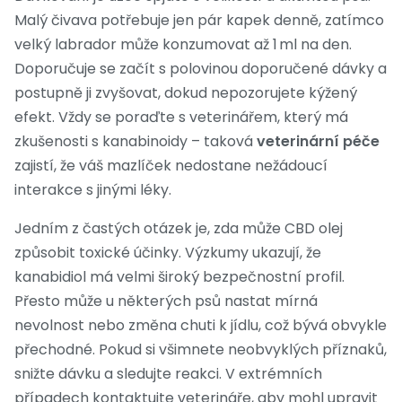
Malý čivava potřebuje jen pár kapek denně, zatímco
velký labrador může konzumovat až 1 ml na den.
Doporučuje se začít s polovinou doporučené dávky a
postupně ji zvyšovat, dokud nepozorujete kýžený
efekt. Vždy se poraďte s veterinářem, který má
zkušenosti s kanabinoidy – taková
veterinární péče
zajistí, že váš mazlíček nedostane nežádoucí
interakce s jinými léky.
Jedním z častých otázek je, zda může CBD olej
způsobit toxické účinky. Výzkumy ukazují, že
kanabidiol má velmi široký bezpečnostní profil.
Přesto může u některých psů nastat mírná
nevolnost nebo změna chuti k jídlu, což bývá obvykle
přechodné. Pokud si všimnete neobvyklých příznaků,
snižte dávku a sledujte reakci. V extrémních
případech kontaktujte veterináře, aby mohl upravit