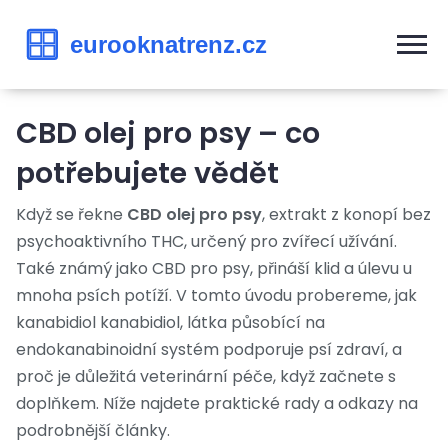
CBD olej pro psy – co
potřebujete vědět
Když se řekne
CBD olej pro psy
,
extrakt z konopí bez
psychoaktivního THC, určený pro zvířecí užívání
.
Také známý jako
CBD pro psy
, přináší klid a úlevu u
mnoha psích potíží. V tomto úvodu probereme, jak
kanabidiol
kanabidiol
,
látka působící na
endokanabinoidní systém
podporuje
psí zdraví
, a
proč je důležitá
veterinární péče
, když začnete s
doplňkem. Níže najdete praktické rady a odkazy na
podrobnější články.