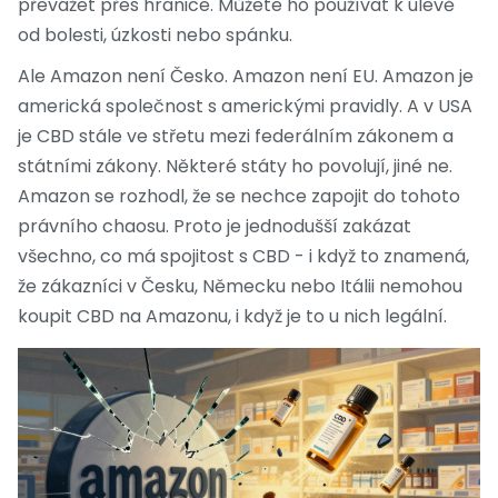
převážet přes hranice. Můžete ho používat k úlevě
od bolesti, úzkosti nebo spánku.
Ale Amazon není Česko. Amazon není EU. Amazon je
americká společnost s americkými pravidly. A v USA
je CBD stále ve střetu mezi federálním zákonem a
státními zákony. Některé státy ho povolují, jiné ne.
Amazon se rozhodl, že se nechce zapojit do tohoto
právního chaosu. Proto je jednodušší zakázat
všechno, co má spojitost s CBD - i když to znamená,
že zákazníci v Česku, Německu nebo Itálii nemohou
koupit CBD na Amazonu, i když je to u nich legální.