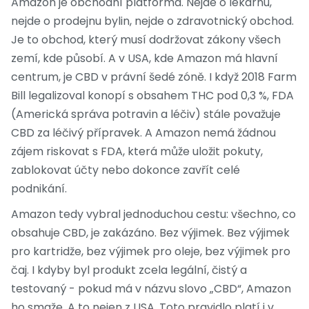
Amazon je obchodní platforma. Nejde o lékárnu,
nejde o prodejnu bylin, nejde o zdravotnický obchod.
Je to obchod, který musí dodržovat zákony všech
zemí, kde působí. A v USA, kde Amazon má hlavní
centrum, je CBD v právní šedé zóně. I když 2018 Farm
Bill legalizoval konopí s obsahem THC pod 0,3 %, FDA
(Americká správa potravin a léčiv) stále považuje
CBD za léčivý přípravek. A Amazon nemá žádnou
zájem riskovat s FDA, která může uložit pokuty,
zablokovat účty nebo dokonce zavřít celé
podnikání.
Amazon tedy vybral jednoduchou cestu: všechno, co
obsahuje CBD, je zakázáno. Bez výjimek. Bez výjimek
pro kartridže, bez výjimek pro oleje, bez výjimek pro
čaj. I kdyby byl produkt zcela legální, čistý a
testovaný - pokud má v názvu slovo „CBD“, Amazon
ho smaže. A to nejen z USA. Toto pravidlo platí i v