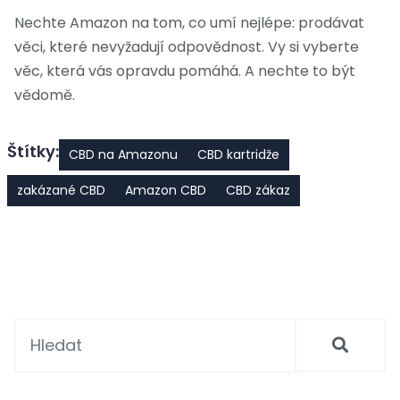
Nechte Amazon na tom, co umí nejlépe: prodávat
věci, které nevyžadují odpovědnost. Vy si vyberte
věc, která vás opravdu pomáhá. A nechte to být
vědomě.
Štítky:
CBD na Amazonu
CBD kartridže
zakázané CBD
Amazon CBD
CBD zákaz